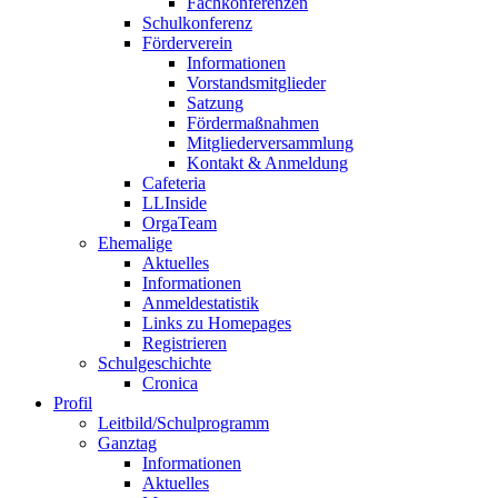
Fachkonferenzen
Schulkonferenz
Förderverein
Informationen
Vorstandsmitglieder
Satzung
Fördermaßnahmen
Mitgliederversammlung
Kontakt & Anmeldung
Cafeteria
LLInside
OrgaTeam
Ehemalige
Aktuelles
Informationen
Anmeldestatistik
Links zu Homepages
Registrieren
Schulgeschichte
Cronica
Profil
Leitbild/Schulprogramm
Ganztag
Informationen
Aktuelles