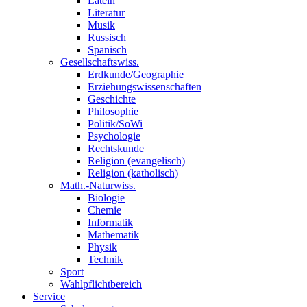
Latein
Literatur
Musik
Russisch
Spanisch
Gesellschaftswiss.
Erdkunde/Geographie
Erziehungswissenschaften
Geschichte
Philosophie
Politik/SoWi
Psychologie
Rechtskunde
Religion (evangelisch)
Religion (katholisch)
Math.-Naturwiss.
Biologie
Chemie
Informatik
Mathematik
Physik
Technik
Sport
Wahlpflichtbereich
Service