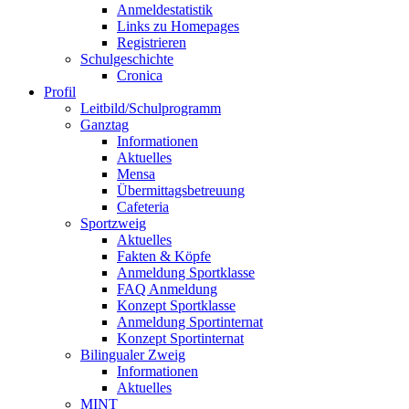
Anmeldestatistik
Links zu Homepages
Registrieren
Schulgeschichte
Cronica
Profil
Leitbild/Schulprogramm
Ganztag
Informationen
Aktuelles
Mensa
Übermittagsbetreuung
Cafeteria
Sportzweig
Aktuelles
Fakten & Köpfe
Anmeldung Sportklasse
FAQ Anmeldung
Konzept Sportklasse
Anmeldung Sportinternat
Konzept Sportinternat
Bilingualer Zweig
Informationen
Aktuelles
MINT