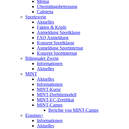
Mensa
Übermittagsbetreuung
Cafeteria
Sportzweig
Aktuelles
Fakten & Köpfe
Anmeldung Sportklasse
FAQ Anmeldung
Konzept Sportklasse
Anmeldung Sportinternat
Konzept Sportinternat
Bilingualer Zweig
Informationen
Aktuelles
MINT
Aktuelles
Informationen
MINT-Kurse
MINT-Drehtürmodell
MINT-EC-Zertifikat
MINT-Camps
Berichte von MINT-Camps
Erasmus+
Informationen
Aktuelles