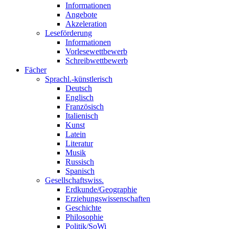
Informationen
Angebote
Akzeleration
Leseförderung
Informationen
Vorlesewettbewerb
Schreibwettbewerb
Fächer
Sprachl.-künstlerisch
Deutsch
Englisch
Französisch
Italienisch
Kunst
Latein
Literatur
Musik
Russisch
Spanisch
Gesellschaftswiss.
Erdkunde/Geographie
Erziehungswissenschaften
Geschichte
Philosophie
Politik/SoWi