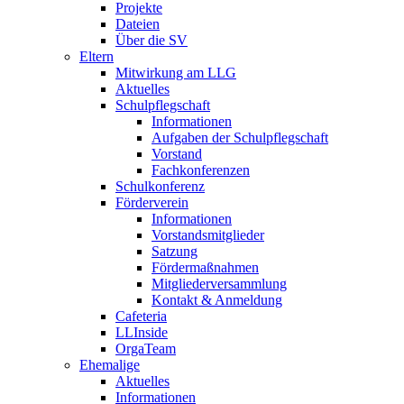
Projekte
Dateien
Über die SV
Eltern
Mitwirkung am LLG
Aktuelles
Schulpflegschaft
Informationen
Aufgaben der Schulpflegschaft
Vorstand
Fachkonferenzen
Schulkonferenz
Förderverein
Informationen
Vorstandsmitglieder
Satzung
Fördermaßnahmen
Mitgliederversammlung
Kontakt & Anmeldung
Cafeteria
LLInside
OrgaTeam
Ehemalige
Aktuelles
Informationen