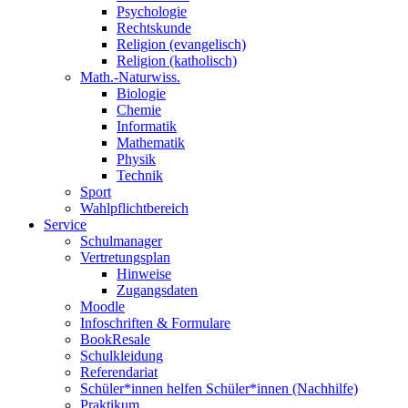
Psychologie
Rechtskunde
Religion (evangelisch)
Religion (katholisch)
Math.-Naturwiss.
Biologie
Chemie
Informatik
Mathematik
Physik
Technik
Sport
Wahlpflichtbereich
Service
Schulmanager
Vertretungsplan
Hinweise
Zugangsdaten
Moodle
Infoschriften & Formulare
BookResale
Schulkleidung
Referendariat
Schüler*innen helfen Schüler*innen (Nachhilfe)
Praktikum