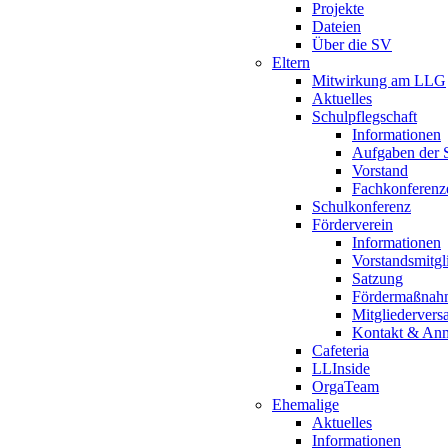
Projekte
Dateien
Über die SV
Eltern
Mitwirkung am LLG
Aktuelles
Schulpflegschaft
Informationen
Aufgaben der S
Vorstand
Fachkonferenz
Schulkonferenz
Förderverein
Informationen
Vorstandsmitgl
Satzung
Fördermaßnah
Mitgliederver
Kontakt & An
Cafeteria
LLInside
OrgaTeam
Ehemalige
Aktuelles
Informationen