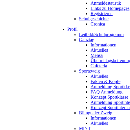
Anmeldestatistik
Links zu Homepages
Registrieren
Schulgeschichte
Cronica
Profil
Leitbild/Schulprogramm
Ganztag
Informationen
Aktuelles
Mensa
Übermittagsbetreuun
Cafeteria
Sportzweig
Aktuelles
Fakten & Köpfe
Anmeldung Sportkla
FAQ Anmeldung
Konzept Sportklasse
Anmeldung Sportinte
Konzept Sportinterna
Bilingualer Zweig
Informationen
Aktuelles
MINT