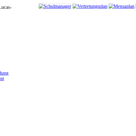
Lucas-
dung
nt