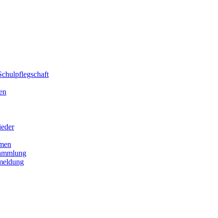
chulpflegschaft
en
ieder
men
sammlung
meldung