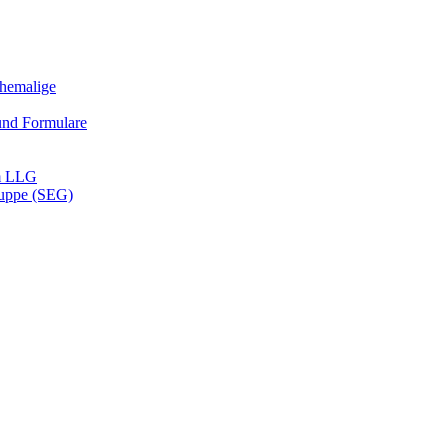
Ehemalige
und Formulare
m LLG
ruppe (SEG)