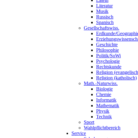
Latein
Literatur
Musik
Russisch
Spanisch
Gesellschaftswiss.
Erdkunde/Geographi
Erziehungswissensch
Geschichte
Philosophie
Politik/SoWi
Psychologie
Rechtskunde
Religion (evangelisch
Religion (katholisch)
Math.-Naturwiss.
Biologie
Chemie
Informatik
Mathematik
Physik
Technik
Sport
Wahlpflichtbereich
Service