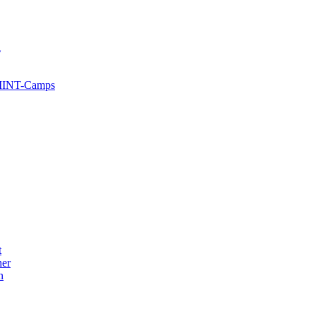
l
 MINT-Camps
t
her
n