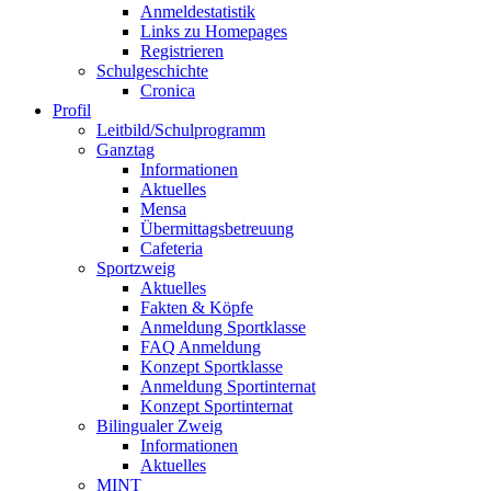
Anmeldestatistik
Links zu Homepages
Registrieren
Schulgeschichte
Cronica
Profil
Leitbild/Schulprogramm
Ganztag
Informationen
Aktuelles
Mensa
Übermittagsbetreuung
Cafeteria
Sportzweig
Aktuelles
Fakten & Köpfe
Anmeldung Sportklasse
FAQ Anmeldung
Konzept Sportklasse
Anmeldung Sportinternat
Konzept Sportinternat
Bilingualer Zweig
Informationen
Aktuelles
MINT