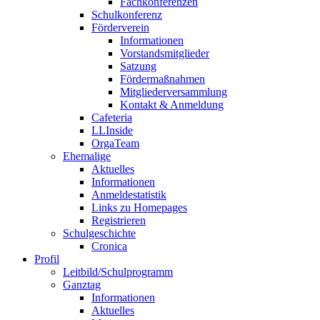
Fachkonferenzen
Schulkonferenz
Förderverein
Informationen
Vorstandsmitglieder
Satzung
Fördermaßnahmen
Mitgliederversammlung
Kontakt & Anmeldung
Cafeteria
LLInside
OrgaTeam
Ehemalige
Aktuelles
Informationen
Anmeldestatistik
Links zu Homepages
Registrieren
Schulgeschichte
Cronica
Profil
Leitbild/Schulprogramm
Ganztag
Informationen
Aktuelles