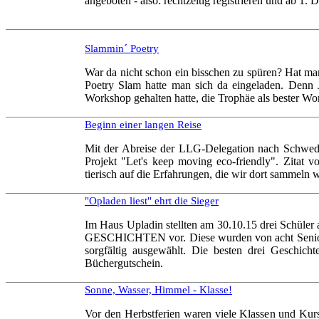
angeboten - also: rechtzeitig registrieren und ab 1.
Slammin´ Poetry
War da nicht schon ein bisschen zu spüren? Hat ma
Poetry Slam hatte man sich da eingeladen. Denn
Workshop gehalten hatte, die Trophäe als bester Wo
Beginn einer langen Reise
Mit der Abreise der LLG-Delegation nach Schwede
Projekt "Let's keep moving eco-friendly". Zitat 
tierisch auf die Erfahrungen, die wir dort sammeln 
"Opladen liest" ehrt die Sieger
Im Haus Upladin stellten am 30.10.15 drei Schüle
GESCHICHTEN
vor. Diese wurden von acht Senio
sorgfältig ausgewählt. Die besten drei Geschich
Büchergutschein.
Sonne, Wasser, Himmel - Klasse!
Vor den Herbstferien waren viele Klassen und Kurse