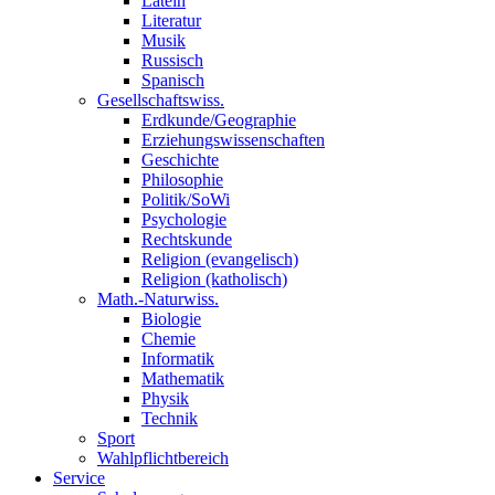
Latein
Literatur
Musik
Russisch
Spanisch
Gesellschaftswiss.
Erdkunde/Geographie
Erziehungswissenschaften
Geschichte
Philosophie
Politik/SoWi
Psychologie
Rechtskunde
Religion (evangelisch)
Religion (katholisch)
Math.-Naturwiss.
Biologie
Chemie
Informatik
Mathematik
Physik
Technik
Sport
Wahlpflichtbereich
Service