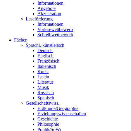
Informationen
Angebote
Akzeleration
Leseförderung
Informationen
Vorlesewettbewerb
Schreibwettbewerb
Fächer
Sprachl.-künstlerisch
Deutsch
Englisch
Französisch
Italienisch
Kunst
Latein
Literatur
Musik
Russisch
Spanisch
Gesellschaftswiss.
Erdkunde/Geographie
Erziehungswissenschaften
Geschichte
Philosophie
Politik/SoWi