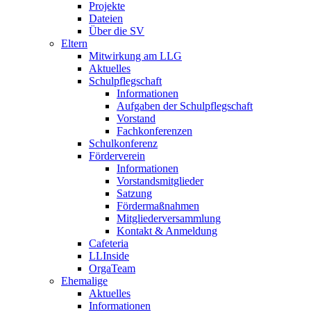
Projekte
Dateien
Über die SV
Eltern
Mitwirkung am LLG
Aktuelles
Schulpflegschaft
Informationen
Aufgaben der Schulpflegschaft
Vorstand
Fachkonferenzen
Schulkonferenz
Förderverein
Informationen
Vorstandsmitglieder
Satzung
Fördermaßnahmen
Mitgliederversammlung
Kontakt & Anmeldung
Cafeteria
LLInside
OrgaTeam
Ehemalige
Aktuelles
Informationen