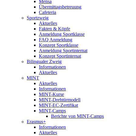
Mensa
Übermittagsbetreuung
Cafeteria
Sportzweig
Aktuelles
Fakten & Köpfe
Anmeldung Sportklasse
FAQ Anmeldung
Konzept Sportklasse
Anmeldung Sportinternat
Konzept Sportinternat
Bilingualer Zweig
Informationen
Aktuelles
MINT
Aktuelles
Informationen
MINT-Kurse
MINT-Drehtürmodell
MINT-EC-Zertifikat
MINT-Camps
Berichte von MINT-Camps
Erasmus+
Informationen
Aktuelles