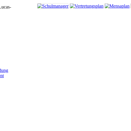
Lucas-
dung
nt