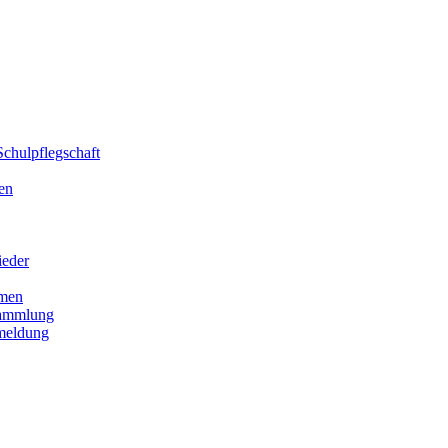
chulpflegschaft
en
ieder
men
sammlung
meldung