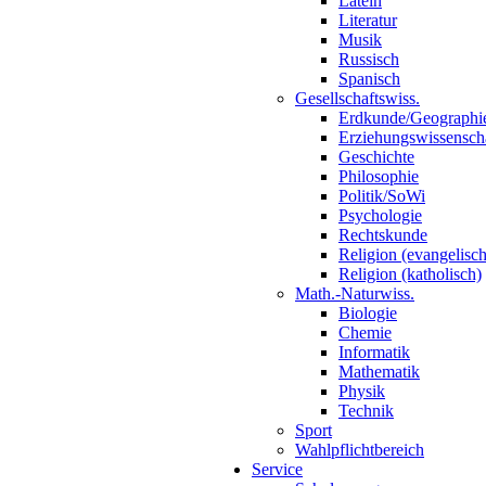
Latein
Literatur
Musik
Russisch
Spanisch
Gesellschaftswiss.
Erdkunde/Geographi
Erziehungswissensch
Geschichte
Philosophie
Politik/SoWi
Psychologie
Rechtskunde
Religion (evangelisch
Religion (katholisch)
Math.-Naturwiss.
Biologie
Chemie
Informatik
Mathematik
Physik
Technik
Sport
Wahlpflichtbereich
Service