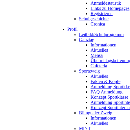
Anmeldestatistik
Links zu Homepages
Registrieren
Schulgeschichte
Cronica
Profil
Leitbild/Schulprogramm
Ganztag
Informationen
Aktuelles
Mensa
Übermittagsbetreuun
Cafeteria
Sportzweig
Aktuelles
Fakten & Köpfe
Anmeldung Sportkla
FAQ Anmeldung
Konzept Sportklasse
Anmeldung Sportinte
Konzept Sportinterna
Bilingualer Zweig
Informationen
Aktuelles
MINT