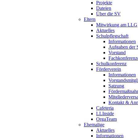
Projekte
Dateien
Über die SV
Eltern
Mitwirkung am LLG
Aktuelles
Schulpflegschaft
Informationen
Aufgaben der S
Vorstand
Fachkonferenz
Schulkonferenz
Förderverein
Informationen
Vorstandsmitgl
Satzung
Fördermaßnah
Mitgliederver
Kontakt & An
Cafeteria
LLInside
OrgaTeam
Ehemalige
Aktuelles
Informationen