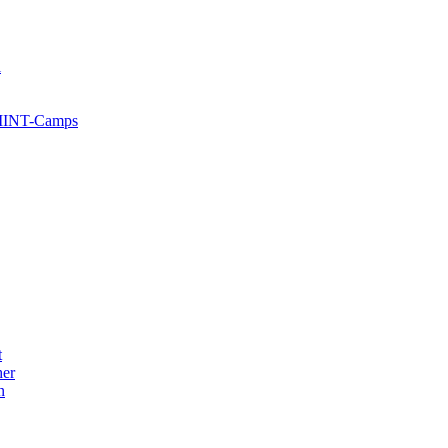
l
 MINT-Camps
t
her
n