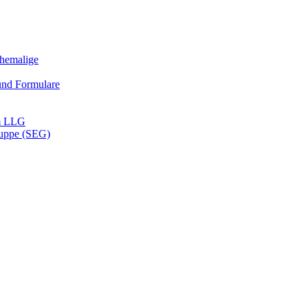
Ehemalige
und Formulare
m LLG
ruppe (SEG)