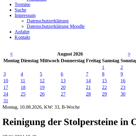
Termine
Suche
Impressum
Datenschutzerklärung
Datenschutzerklärung Moodle
Anfahrt
Kontakt
<
August 2026
>
Mo
ntag
Di
enstag
Mi
ttwoch
Do
nnerstag
Fr
eitag
Sa
mstag
So
nnta
1
2
3
4
5
6
7
8
9
10
11
12
13
14
15
16
17
18
19
20
21
22
23
24
25
26
27
28
29
30
31
Montag, 10.08.2026, KW: 33, B-Woche
Reinigung der Stolpersteine in