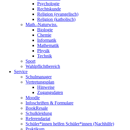
Psychologie
Rechtskunde
Religion (evangelisch)
Religion (katholisch)
Math.-Naturwiss.
Biologie
Chemie
Informatik
Mathematik
Physik
Technik
Sport
Wahlpflichtbereich
Service
Schulmanager
Vertretungsplan
Hinweise
Zugangsdaten
Moodle
Infoschriften & Formulare
BookResale
Schulkleidung
Referendariat
Schüler*innen helfen Schüler*innen (Nachhilfe)
Praktikum