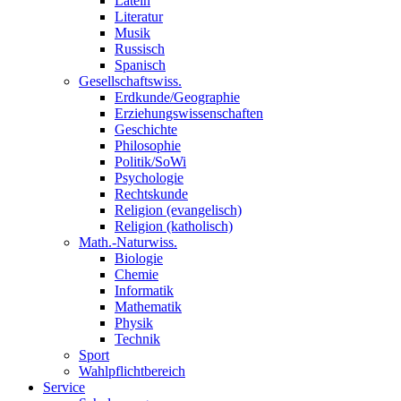
Latein
Literatur
Musik
Russisch
Spanisch
Gesellschaftswiss.
Erdkunde/Geographie
Erziehungswissenschaften
Geschichte
Philosophie
Politik/SoWi
Psychologie
Rechtskunde
Religion (evangelisch)
Religion (katholisch)
Math.-Naturwiss.
Biologie
Chemie
Informatik
Mathematik
Physik
Technik
Sport
Wahlpflichtbereich
Service