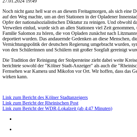
27.01.2024 19:49
Noch nicht ganz hell war es an diesem Freitagmorgen, als sich eine 
auf den Weg machte, um an drei Stationen in der Opladener Innenstadt
Opfer der nationalsozialistischen Diktatur zu reinigen. Und obwohl d
Verweilen einlud, wurde sich an allen Stationen viel Zeit genommen,
Familie Salomon zu hören, die von Opladen zunächst nach Litzmann
deportiert wurden. Das andauernde Gedenken an diese Menschen, die
Vernichtungspolitik der deutschen Regierung umgebracht wurden, symb
von den Schülerinnen und Schülern mit großer Sorgfalt gereinigt wur
Die Tradition der Reinigung der Stolpersteine zieht dabei weite Kreis
berichtete sowohl der "Kölner Stadt-Anzeiger" als auch die "Rheini
Fernsehen war Kamera und Mikofon vor Ort. Wir hoffen, dass das Ge
wirken kann.
Link zum Bericht des Kölner Stadtanzeigers
Link zum Bericht der Rheinischen Post
Link zum Bericht der WDR-Lokalzeit (ab 4:47 Minuten)