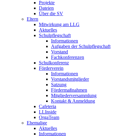
Projekte
Dateien
Über die SV
Eltern
Mitwirkung am LLG
Aktuelles
Schulpflegschaft
Informationen
Aufgaben der Schulpflegschaft
Vorstand
Fachkonferenzen
Schulkonferenz
Förderverein
Informationen
Vorstandsmitglieder
Satzung
Fördermaßnahmen
Mitgliederversammlung
Kontakt & Anmeldung
Cafeteria
LLInside
OrgaTeam
Ehemalige
Aktuelles
Informationen