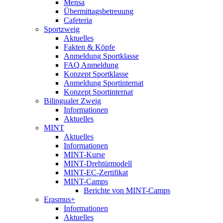
Mensa
Übermittagsbetreuung
Cafeteria
Sportzweig
Aktuelles
Fakten & Köpfe
Anmeldung Sportklasse
FAQ Anmeldung
Konzept Sportklasse
Anmeldung Sportinternat
Konzept Sportinternat
Bilingualer Zweig
Informationen
Aktuelles
MINT
Aktuelles
Informationen
MINT-Kurse
MINT-Drehtürmodell
MINT-EC-Zertifikat
MINT-Camps
Berichte von MINT-Camps
Erasmus+
Informationen
Aktuelles