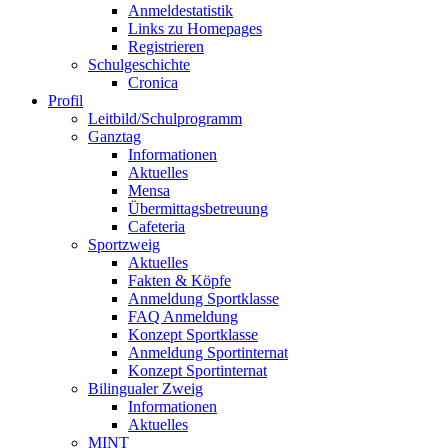
Anmeldestatistik
Links zu Homepages
Registrieren
Schulgeschichte
Cronica
Profil
Leitbild/Schulprogramm
Ganztag
Informationen
Aktuelles
Mensa
Übermittagsbetreuung
Cafeteria
Sportzweig
Aktuelles
Fakten & Köpfe
Anmeldung Sportklasse
FAQ Anmeldung
Konzept Sportklasse
Anmeldung Sportinternat
Konzept Sportinternat
Bilingualer Zweig
Informationen
Aktuelles
MINT