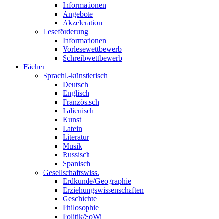
Informationen
Angebote
Akzeleration
Leseförderung
Informationen
Vorlesewettbewerb
Schreibwettbewerb
Fächer
Sprachl.-künstlerisch
Deutsch
Englisch
Französisch
Italienisch
Kunst
Latein
Literatur
Musik
Russisch
Spanisch
Gesellschaftswiss.
Erdkunde/Geographie
Erziehungswissenschaften
Geschichte
Philosophie
Politik/SoWi