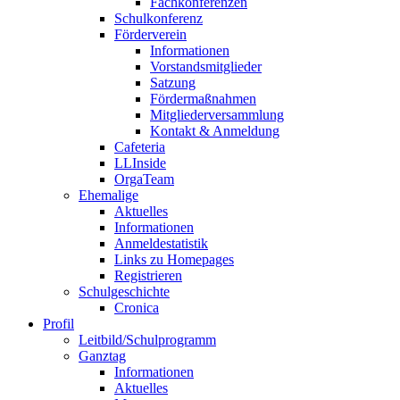
Fachkonferenzen
Schulkonferenz
Förderverein
Informationen
Vorstandsmitglieder
Satzung
Fördermaßnahmen
Mitgliederversammlung
Kontakt & Anmeldung
Cafeteria
LLInside
OrgaTeam
Ehemalige
Aktuelles
Informationen
Anmeldestatistik
Links zu Homepages
Registrieren
Schulgeschichte
Cronica
Profil
Leitbild/Schulprogramm
Ganztag
Informationen
Aktuelles