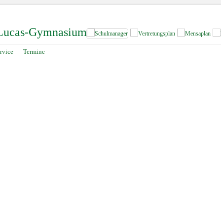
-Lucas-Gymnasium
rvice
Termine