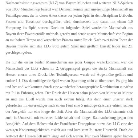
Nachwuchsleistungszentrum (NLZ) von Bayern München und weiteren NLZ-Spielern
von 1860 München top besetzt war. Dennoch konnte sich unsere junge Mannschaft im
Technikparcour, der in dieser Altersklasse vor jedem Spiel in den Disziplinen Dribbeln,
Passen und Torschuss durchgeführt wird, durchsetzen und damit mit einem 1:0
Vorsprung ins Spiel starten. Doch im folgenden Spiel wurde die Mannschaft aus
Bayern ihrer Favoritenrolle mehr als gerecht und setzte unsere Mannschaft von Beginn
an mit hohem Tempo und körperlicher Präsenz unter Druck. Nach zwei tollen Toren der
Bayern musste sich das LLG trotz gutem Spiel und großem Einsatz leider mit 2:1
geschlagen geben.
Da nur die ersten beiden Mannschaften aus jeder Gruppe weiterkommen, war die
Mannschaft des LLG schon im 2. Gruppenspiel gegen die starke Mannschaft aus
Hessen enorm unter Druck. Der Technikparcour wurde auf Augenhöhe geführt und
endete 1:1. Das darauffolgende Spiel war an Spannung nicht zu überbieten. Es ging hin
und her und wir konnten durch eine wunderbar herausgespielte Kombination zunächst
mit 2:1 in Führung gehen. Der Druck der Hessen nahm jedoch von Minute zu Minute
zu und das Duell wurde nun auch extrem hitzig. Als dann einer unserer stark
geforderten Innenverteidiger nach einem Foul eine 5-minütige Zeitstrafe erhielt, schien
der Ausgleich nur eine Frage der Zeit. Aber die Mannschaft des LLG stemmte sich
auch in Unterzahl mit extremer Leidenschaft und kluger Raumaufteilung gegen den
Ausgleich. Auf dem Höhepunkt der Frankfurter Drangphase nutzte das LLG eine der
wenigen Kontermöglichkeiten eiskalt aus und kam zum 3:1 trotz Unterzahl. Doch die
Antwort der Hessen ließ nicht lange auf sich warten. Nur zwei Minuten später kamen