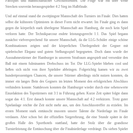
Passspiel und mannschaftlicher Geschlossenheit. Die Folge war ein über weite
Strecken souverän herausgespielter 4:2 Sieg im Halbfinale.
Und auf einmal stand die zweitjüngste Mannschaft des Turniers im Finale. Dies hatten
selbst die kühnsten Optimisten in dieser Form nicht erwartet. Im Finale ging es dann
gegen die körperlich stark überlegene Mannschaft aus Hamburg, die noch kein Spiel
verloren hatte. Der Technikparcour endete leistungsgerecht 1:1. Das Spiel begann
zunächst vielversprechend für unsere Mannschaft, da die LLG-Schüler einige schöne
Kombinationen zeigten und der körperlichen Überlegenheit der Gegner mit
spielerischer Eleganz und gutem Stellungsspiel begegneten. Doch dann wurde der
Ausnahmestürmer der Hamburger in unserem Strafraum angespielt und versenkte den
Ball mit einem fulminanten Drehschuss im Tor. Die LLG-Spieler blieben cool und
ließen sich nicht von ihrer Spielidee abbringen. Folgerichtig kamen wir zu zwei
hundertprozentigen Chancen, die unsere Stürmer allerdings nicht nutzen konnten, da
immer ein langes Bein des Gegners im letzten Moment den erfolgreichen Abschluss
verhindern konnte. Stattdessen konnten die Hamburger wieder durch eine sehenswerte
Einzelaktion des Topstürmers mit 3:1 in Führung gehen. Kurze Zeit später folgte dann
sogar das 4:1. Erst danach konnte unsere Mannschaft auf 4:2 verkürzen. Trotz guter
Spielanlage reichte die Zeit nicht mehr aus, um den Anschlusstreffer zu erzielen. Im
ersten Moment stark enttäuscht mussten unsere Talente die Niederlage im Finale
verdauen. Aber schon bei der offiziellen Siegerehrung, die eine Stunde später in der
großen Halle des Sporthotels stattfand, hatte der Stolz über die grandiose
Turnierleistung die Enttäuschung über die Finalniederlage verdrängt. Da sieben Spieler