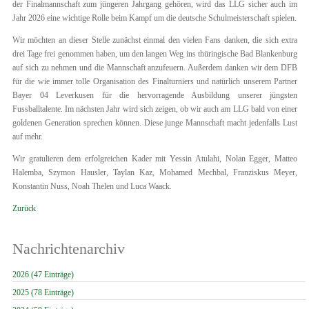
der Finalmannschaft zum jüngeren Jahrgang gehören, wird das LLG sicher auch im
Jahr 2026 eine wichtige Rolle beim Kampf um die deutsche Schulmeisterschaft spielen.
Wir möchten an dieser Stelle zunächst einmal den vielen Fans danken, die sich extra
drei Tage frei genommen haben, um den langen Weg ins thüringische Bad Blankenburg
auf sich zu nehmen und die Mannschaft anzufeuern. Außerdem danken wir dem DFB
für die wie immer tolle Organisation des Finalturniers und natürlich unserem Partner
Bayer 04 Leverkusen für die hervorragende Ausbildung unserer jüngsten
Fussballtalente. Im nächsten Jahr wird sich zeigen, ob wir auch am LLG bald von einer
goldenen Generation sprechen können. Diese junge Mannschaft macht jedenfalls Lust
auf mehr.
Wir gratulieren dem erfolgreichen Kader mit Yessin Atulahi, Nolan Egger, Matteo
Halemba, Szymon Hausler, Taylan Kaz, Mohamed Mechbal, Franziskus Meyer,
Konstantin Nuss, Noah Thelen und Luca Waack.
Zurück
Nachrichtenarchiv
2026 (47 Einträge)
2025 (78 Einträge)