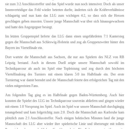
sie zum 3:2 Anschlusstreffer und das Spiel wurde nun noch intensiver. Doch als unser
Innenverteidiger das Feld wieder betreten durfte, änderten sich die Kräfteverhältnisse
schlagartig und nun kam das LLG zum wichtigen 4:2, so dass sich die Hessen
geschlagen geben mussten. Unsere junge Mannschaft war über sich hinausgewachsen
und hatte den Angstgegner besiegt.
Im letzten Gruppenspiel lieferte das LLG dann einen ungefährdeten 7:1 Kantersieg
gegen die Mannschaft aus Schleswig-Holstein und zog als Gruppenzweiter hinter den
Bayern ins Viertelfinale ein.
Dort wartete die Mannschaft aus Sachsen, die nur aus Spielern des NLZ von RB
Leipzig bestand. Auch in diesem Duell zeigte unsere Mannschaft sowohl im
Technikparcour als auch im Spiel eine Topleistung und zog durch den höchsten
Viertelfinalsieg des Turniers mit einem klaren 5:0 ins Halbfinale ein. Der erste
Turniertag war damit beendet und die Mannschaft feierte den erfolgreichen Tag mit den
vielen mitgereisten Fans.
Am folgenden Tag ging es im Halbfinale gegen Baden-Württemberg. Auch hier
konnten die Spieler des LLG im Technikparcour souverän abliefern und gingen wieder
mit einem 1:0 Vorsprung ins Spiel. Auch im Spiel war unsere Mannschaft durchgängig
tonangebend und kam folgerichtig zum 2:0. Doch die Mannschaft aus Karlsruhe kam
plötzlich zum 2:1 Anschlusstreffer. Nach einigen hektischen Minuten fand die junge
Mannschaft des LLG aber wieder ihre spielerische Linie und überzeugte mit tollem