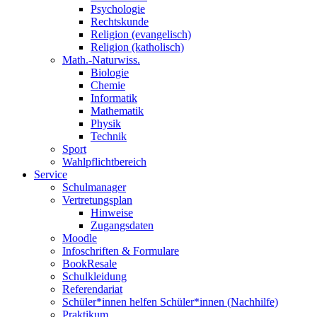
Psychologie
Rechtskunde
Religion (evangelisch)
Religion (katholisch)
Math.-Naturwiss.
Biologie
Chemie
Informatik
Mathematik
Physik
Technik
Sport
Wahlpflichtbereich
Service
Schulmanager
Vertretungsplan
Hinweise
Zugangsdaten
Moodle
Infoschriften & Formulare
BookResale
Schulkleidung
Referendariat
Schüler*innen helfen Schüler*innen (Nachhilfe)
Praktikum