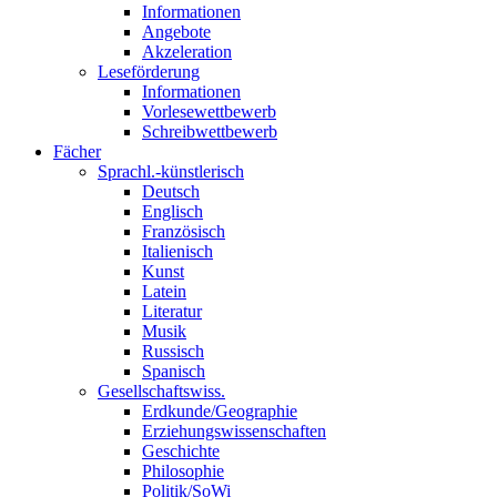
Informationen
Angebote
Akzeleration
Leseförderung
Informationen
Vorlesewettbewerb
Schreibwettbewerb
Fächer
Sprachl.-künstlerisch
Deutsch
Englisch
Französisch
Italienisch
Kunst
Latein
Literatur
Musik
Russisch
Spanisch
Gesellschaftswiss.
Erdkunde/Geographie
Erziehungswissenschaften
Geschichte
Philosophie
Politik/SoWi