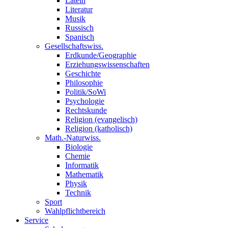
Latein
Literatur
Musik
Russisch
Spanisch
Gesellschaftswiss.
Erdkunde/Geographie
Erziehungswissenschaften
Geschichte
Philosophie
Politik/SoWi
Psychologie
Rechtskunde
Religion (evangelisch)
Religion (katholisch)
Math.-Naturwiss.
Biologie
Chemie
Informatik
Mathematik
Physik
Technik
Sport
Wahlpflichtbereich
Service