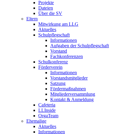
Projekte
Dateien
Über die SV
Eltern
Mitwirkung am LLG
Aktuelles
Schulpflegschaft
Informationen
Aufgaben der Schulpflegschaft
Vorstand
Fachkonferenzen
Schulkonferenz
Förderverein
Informationen
Vorstandsmitglieder
Satzung
Fördermaßnahmen
Mitgliederversammlung
Kontakt & Anmeldung
Cafeteria
LLInside
OrgaTeam
Ehemalige
Aktuelles
Informationen