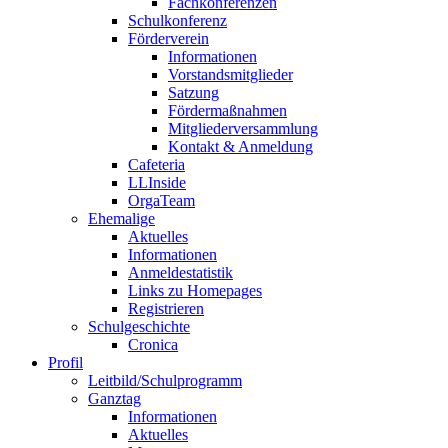
Fachkonferenzen
Schulkonferenz
Förderverein
Informationen
Vorstandsmitglieder
Satzung
Fördermaßnahmen
Mitgliederversammlung
Kontakt & Anmeldung
Cafeteria
LLInside
OrgaTeam
Ehemalige
Aktuelles
Informationen
Anmeldestatistik
Links zu Homepages
Registrieren
Schulgeschichte
Cronica
Profil
Leitbild/Schulprogramm
Ganztag
Informationen
Aktuelles