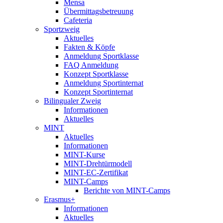
Mensa
Übermittagsbetreuung
Cafeteria
Sportzweig
Aktuelles
Fakten & Köpfe
Anmeldung Sportklasse
FAQ Anmeldung
Konzept Sportklasse
Anmeldung Sportinternat
Konzept Sportinternat
Bilingualer Zweig
Informationen
Aktuelles
MINT
Aktuelles
Informationen
MINT-Kurse
MINT-Drehtürmodell
MINT-EC-Zertifikat
MINT-Camps
Berichte von MINT-Camps
Erasmus+
Informationen
Aktuelles