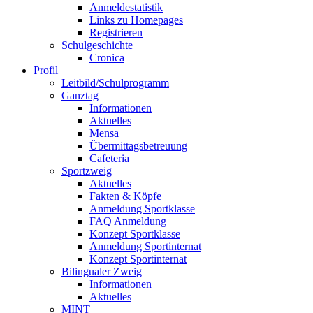
Anmeldestatistik
Links zu Homepages
Registrieren
Schulgeschichte
Cronica
Profil
Leitbild/Schulprogramm
Ganztag
Informationen
Aktuelles
Mensa
Übermittagsbetreuung
Cafeteria
Sportzweig
Aktuelles
Fakten & Köpfe
Anmeldung Sportklasse
FAQ Anmeldung
Konzept Sportklasse
Anmeldung Sportinternat
Konzept Sportinternat
Bilingualer Zweig
Informationen
Aktuelles
MINT