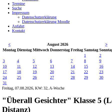
Termine
Suche
Impressum
Datenschutzerklärung
Datenschutzerklärung Moodle
Anfahrt
Kontakt
<
August 2026
>
Mo
ntag
Di
enstag
Mi
ttwoch
Do
nnerstag
Fr
eitag
Sa
mstag
So
nnta
1
2
3
4
5
6
7
8
9
10
11
12
13
14
15
16
17
18
19
20
21
22
23
24
25
26
27
28
29
30
31
Freitag, 07.08.2026, KW: 32, A-Woche
"Überall Gesichter" Klasse 5 (
Distanz)