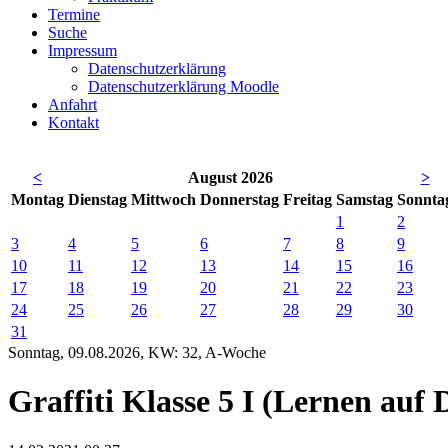
Termine
Suche
Impressum
Datenschutzerklärung
Datenschutzerklärung Moodle
Anfahrt
Kontakt
<
August 2026
>
Mo
ntag
Di
enstag
Mi
ttwoch
Do
nnerstag
Fr
eitag
Sa
mstag
So
nnta
1
2
3
4
5
6
7
8
9
10
11
12
13
14
15
16
17
18
19
20
21
22
23
24
25
26
27
28
29
30
31
Sonntag, 09.08.2026, KW: 32, A-Woche
Graffiti Klasse 5 I (Lernen auf 