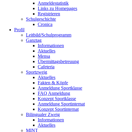
Anmeldestatistik
Links zu Homepages
Registrieren
Schulgeschichte
Cronica
Profil
Leitbild/Schulprogramm
Ganztag
Informationen
Aktuelles
Mensa
Übermittagsbetreuung
Cafeteria
Sportzweig
Aktuelles
Fakten & Köpfe
Anmeldung Sportklasse
FAQ Anmeldung
Konzept Sportklasse
Anmeldung Sportinternat
Konzept Sportinternat
Bilingualer Zweig
Informationen
Aktuelles
MINT