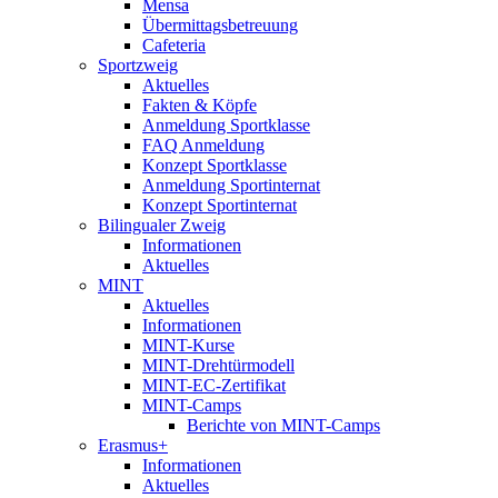
Mensa
Übermittagsbetreuung
Cafeteria
Sportzweig
Aktuelles
Fakten & Köpfe
Anmeldung Sportklasse
FAQ Anmeldung
Konzept Sportklasse
Anmeldung Sportinternat
Konzept Sportinternat
Bilingualer Zweig
Informationen
Aktuelles
MINT
Aktuelles
Informationen
MINT-Kurse
MINT-Drehtürmodell
MINT-EC-Zertifikat
MINT-Camps
Berichte von MINT-Camps
Erasmus+
Informationen
Aktuelles