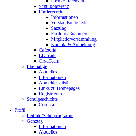
Fachkonferenzen
Schulkonferenz
Förderverein
Informationen
Vorstandsmitglieder
Satzung
Fördermaßnahmen
Mitgliederversammlung
Kontakt & Anmeldung
Cafeteria
LLInside
OrgaTeam
Ehemalige
Aktuelles
Informationen
Anmeldestatistik
Links zu Homepages
Registrieren
Schulgeschichte
Cronica
Profil
Leitbild/Schulprogramm
Ganztag
Informationen
Aktuelles