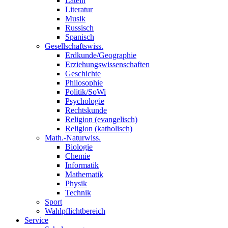
Latein
Literatur
Musik
Russisch
Spanisch
Gesellschaftswiss.
Erdkunde/Geographie
Erziehungswissenschaften
Geschichte
Philosophie
Politik/SoWi
Psychologie
Rechtskunde
Religion (evangelisch)
Religion (katholisch)
Math.-Naturwiss.
Biologie
Chemie
Informatik
Mathematik
Physik
Technik
Sport
Wahlpflichtbereich
Service