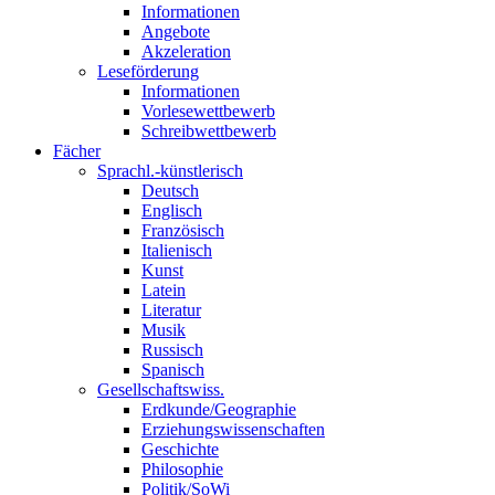
Informationen
Angebote
Akzeleration
Leseförderung
Informationen
Vorlesewettbewerb
Schreibwettbewerb
Fächer
Sprachl.-künstlerisch
Deutsch
Englisch
Französisch
Italienisch
Kunst
Latein
Literatur
Musik
Russisch
Spanisch
Gesellschaftswiss.
Erdkunde/Geographie
Erziehungswissenschaften
Geschichte
Philosophie
Politik/SoWi