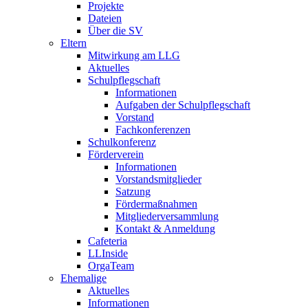
Projekte
Dateien
Über die SV
Eltern
Mitwirkung am LLG
Aktuelles
Schulpflegschaft
Informationen
Aufgaben der Schulpflegschaft
Vorstand
Fachkonferenzen
Schulkonferenz
Förderverein
Informationen
Vorstandsmitglieder
Satzung
Fördermaßnahmen
Mitgliederversammlung
Kontakt & Anmeldung
Cafeteria
LLInside
OrgaTeam
Ehemalige
Aktuelles
Informationen