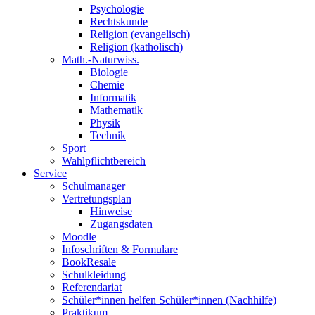
Psychologie
Rechtskunde
Religion (evangelisch)
Religion (katholisch)
Math.-Naturwiss.
Biologie
Chemie
Informatik
Mathematik
Physik
Technik
Sport
Wahlpflichtbereich
Service
Schulmanager
Vertretungsplan
Hinweise
Zugangsdaten
Moodle
Infoschriften & Formulare
BookResale
Schulkleidung
Referendariat
Schüler*innen helfen Schüler*innen (Nachhilfe)
Praktikum