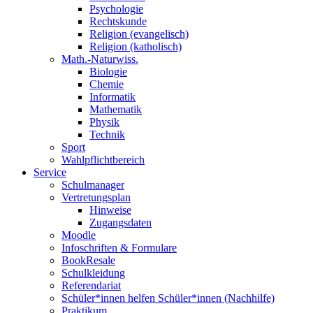
Psychologie
Rechtskunde
Religion (evangelisch)
Religion (katholisch)
Math.-Naturwiss.
Biologie
Chemie
Informatik
Mathematik
Physik
Technik
Sport
Wahlpflichtbereich
Service
Schulmanager
Vertretungsplan
Hinweise
Zugangsdaten
Moodle
Infoschriften & Formulare
BookResale
Schulkleidung
Referendariat
Schüler*innen helfen Schüler*innen (Nachhilfe)
Praktikum