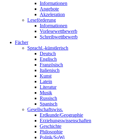
Informationen
Angebote
Akzeleration
Leseförderung
Informationen
Vorlesewettbewerb
Schreibwettbewerb
Fächer
Sprachl.-künstlerisch
Deutsch
Englisch
Französisch
Italienisch
Kunst
Latein
Literatur
Musik
Russisch
Spanisch
Gesellschaftswiss.
Erdkunde/Geographie
Erziehungswissenschaften
Geschichte
Philosophie
Politik/SoWi