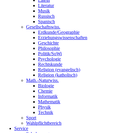
Latein
Literatur
Musik
Russisch
Spanisch
Gesellschaftswiss.
Erdkunde/Geographie
Erziehungswissenschaften
Geschichte
Philosophie
Politik/SoWi
Psychologie
Rechtskunde
Religion (evangelisch)
Religion (katholisch)
Math.-Naturwiss.
Biologie
Chemie
Informatik
Mathematik
Physik
Technik
Sport
Wahlpflichtbereich
Service