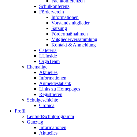
Fachkonferenzen
Schulkonferenz
Förderverein
Informationen
Vorstandsmitglieder
Satzung
Fördermaßnahmen
Mitgliederversammlung
Kontakt & Anmeldung
Cafeteria
LLInside
OrgaTeam
Ehemalige
Aktuelles
Informationen
Anmeldestatistik
Links zu Homepages
Registrieren
Schulgeschichte
Cronica
Profil
Leitbild/Schulprogramm
Ganztag
Informationen
Aktuelles