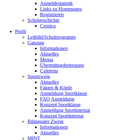
Anmeldestatistik
Links zu Homepages
Registrieren
Schulgeschichte
Cronica
Profil
Leitbild/Schulprogramm
Ganztag
Informationen
Aktuelles
Mensa
Übermittagsbetreuung
Cafeteria
Sportzweig
Aktuelles
Fakten & Köpfe
Anmeldung Sportklasse
FAQ Anmeldung
Konzept Sportklasse
Anmeldung Sportinternat
Konzept Sportinternat
Bilingualer Zweig
Informationen
Aktuelles
MINT