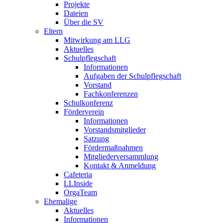
Projekte
Dateien
Über die SV
Eltern
Mitwirkung am LLG
Aktuelles
Schulpflegschaft
Informationen
Aufgaben der Schulpflegschaft
Vorstand
Fachkonferenzen
Schulkonferenz
Förderverein
Informationen
Vorstandsmitglieder
Satzung
Fördermaßnahmen
Mitgliederversammlung
Kontakt & Anmeldung
Cafeteria
LLInside
OrgaTeam
Ehemalige
Aktuelles
Informationen