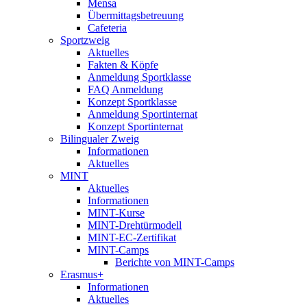
Mensa
Übermittagsbetreuung
Cafeteria
Sportzweig
Aktuelles
Fakten & Köpfe
Anmeldung Sportklasse
FAQ Anmeldung
Konzept Sportklasse
Anmeldung Sportinternat
Konzept Sportinternat
Bilingualer Zweig
Informationen
Aktuelles
MINT
Aktuelles
Informationen
MINT-Kurse
MINT-Drehtürmodell
MINT-EC-Zertifikat
MINT-Camps
Berichte von MINT-Camps
Erasmus+
Informationen
Aktuelles