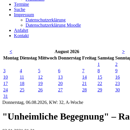
Termine
Suche
Impressum
Datenschutzerklärung
Datenschutzerklärung Moodle
Anfahrt
Kontakt
<
August 2026
>
Mo
ntag
Di
enstag
Mi
ttwoch
Do
nnerstag
Fr
eitag
Sa
mstag
So
nnta
1
2
3
4
5
6
7
8
9
10
11
12
13
14
15
16
17
18
19
20
21
22
23
24
25
26
27
28
29
30
31
Donnerstag, 06.08.2026, KW: 32, A-Woche
"Unheimliche Begegnung" – R