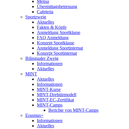
Mensa
Übermittagsbetreuung
Cafeteria
Sportzweig
Aktuelles
Fakten & Köpfe
Anmeldung Sportklasse
FAQ Anmeldung
Konzept Sportklasse
Anmeldung Sportinternat
Konzept Sportinternat
Bilingualer Zweig
Informationen
Aktuelles
MINT
Aktuelles
Informationen
MINT-Kurse
MINT-Drehtürmodell
MINT-EC-Zertifikat
MINT-Camps
Berichte von MINT-Camps
Erasmus+
Informationen
Aktuelles