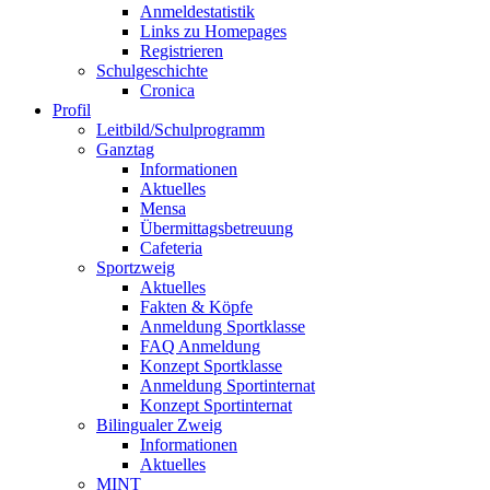
Anmeldestatistik
Links zu Homepages
Registrieren
Schulgeschichte
Cronica
Profil
Leitbild/Schulprogramm
Ganztag
Informationen
Aktuelles
Mensa
Übermittagsbetreuung
Cafeteria
Sportzweig
Aktuelles
Fakten & Köpfe
Anmeldung Sportklasse
FAQ Anmeldung
Konzept Sportklasse
Anmeldung Sportinternat
Konzept Sportinternat
Bilingualer Zweig
Informationen
Aktuelles
MINT