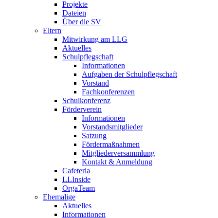
Projekte
Dateien
Über die SV
Eltern
Mitwirkung am LLG
Aktuelles
Schulpflegschaft
Informationen
Aufgaben der Schulpflegschaft
Vorstand
Fachkonferenzen
Schulkonferenz
Förderverein
Informationen
Vorstandsmitglieder
Satzung
Fördermaßnahmen
Mitgliederversammlung
Kontakt & Anmeldung
Cafeteria
LLInside
OrgaTeam
Ehemalige
Aktuelles
Informationen