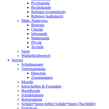
Psychologie
Rechtskunde
Religion (evangelisch)
Religion (katholisch)
Math.-Naturwiss.
Biologie
Chemie
Informatik
Mathematik
Physik
Technik
Sport
Wahlpflichtbereich
Service
Schulmanager
Vertretungsplan
Hinweise
Zugangsdaten
Moodle
Infoschriften & Formulare
BookResale
Schulkleidung
Referendariat
Schüler*innen helfen Schüler*innen (Nachhilfe)
Praktikum