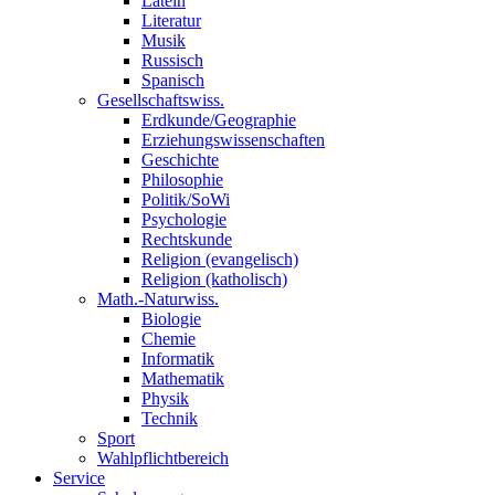
Latein
Literatur
Musik
Russisch
Spanisch
Gesellschaftswiss.
Erdkunde/Geographie
Erziehungswissenschaften
Geschichte
Philosophie
Politik/SoWi
Psychologie
Rechtskunde
Religion (evangelisch)
Religion (katholisch)
Math.-Naturwiss.
Biologie
Chemie
Informatik
Mathematik
Physik
Technik
Sport
Wahlpflichtbereich
Service