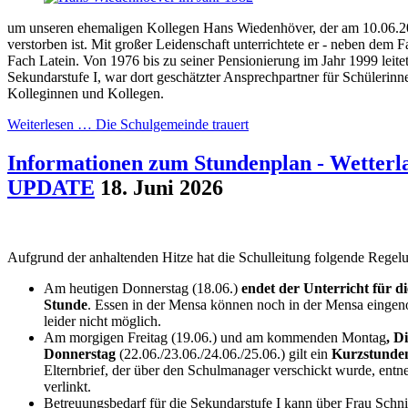
um unseren ehemaligen Kollegen Hans Wiedenhöver, der am 10.06.20
verstorben ist. Mit großer Leidenschaft unterrichtete er - neben dem 
Fach Latein. Von 1976 bis zu seiner Pensionierung im Jahr 1999 leite
Sekundarstufe I, war dort geschätzter Ansprechpartner für Schülerinn
Kolleginnen und Kollegen.
Weiterlesen …
Die Schulgemeinde trauert
Informationen zum Stundenplan - Wette
UPDATE
18. Juni 2026
Aufgrund der anhaltenden Hitze hat die Schulleitung folgende Regelu
Am heutigen Donnerstag (18.06.)
endet der Unterricht für d
Stunde
. Essen in der Mensa können noch in der Mensa eingen
leider nicht möglich.
Am morgigen Freitag (19.06.) und am kommenden Montag
, D
Donnerstag
(22.06./23.06./24.06./25.06.) gilt ein
Kurzstunde
Elternbrief, der über den Schulmanager verschickt wurde, entne
verlinkt.
Betreuungsbedarf für die Sekundarstufe I kann über Frau Schn