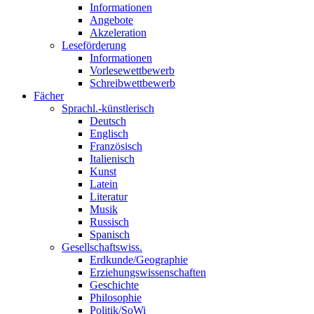
Informationen
Angebote
Akzeleration
Leseförderung
Informationen
Vorlesewettbewerb
Schreibwettbewerb
Fächer
Sprachl.-künstlerisch
Deutsch
Englisch
Französisch
Italienisch
Kunst
Latein
Literatur
Musik
Russisch
Spanisch
Gesellschaftswiss.
Erdkunde/Geographie
Erziehungswissenschaften
Geschichte
Philosophie
Politik/SoWi