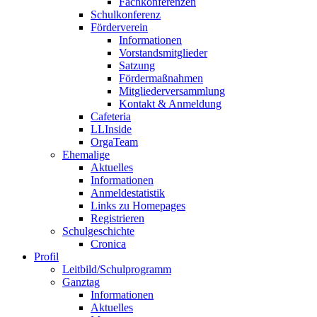
Fachkonferenzen
Schulkonferenz
Förderverein
Informationen
Vorstandsmitglieder
Satzung
Fördermaßnahmen
Mitgliederversammlung
Kontakt & Anmeldung
Cafeteria
LLInside
OrgaTeam
Ehemalige
Aktuelles
Informationen
Anmeldestatistik
Links zu Homepages
Registrieren
Schulgeschichte
Cronica
Profil
Leitbild/Schulprogramm
Ganztag
Informationen
Aktuelles