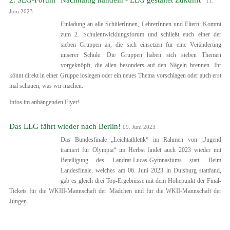
2. SEG-Forum "Nachhaltig handeln - LLG gestaltet Zukunft"
11.
Juni 2023
Einladung an alle SchülerInnen, LehrerInnen und Eltern: Kommt
zum 2. Schulentwicklungsforum und schließt euch einer der
sieben Gruppen an, die sich einsetzen für eine Veränderung
unserer Schule. Die Gruppen haben sich sieben Themen
vorgeknöpft, die allen besonders auf den Nägeln brennen. Ihr
könnt direkt in einer Gruppe loslegen oder ein neues Thema vorschlagen oder auch
erst
mal schauen, was wir machen.
Infos im anhängenden Flyer!
Das LLG fährt wieder nach Berlin!
09. Juni 2023
Das Bundesfinale „Leichtathletik“ im Rahmen von „Jugend
trainiert für Olympia“ im Herbst findet auch 2023 wieder mit
Beteiligung des Landrat-Lucas-Gymnasiums statt. Beim
Landesfinale, welches am 06. Juni 2023 in Duisburg stattfand,
gab es gleich drei Top-Ergebnisse mit dem Höhepunkt der Final-
Tickets für die WKIII-Mannschaft der Mädchen und für die WKII-Mannschaft der
Jungen.