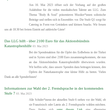
Am 16. Mai 2023 öffnet sich der Vorhang auf der großen
Aulabühne für die vielen musikalischen Talente am LLG. Zum
Thema "Body & Soul" präsentieren Musiker*innen solistische
Beiträge und stellen sich in Ensembles vor. Die Stufe Q1 sorgt für
Catering in Form von Getränken und kleinen Snacks. Wir freuen
uns ab 18:30 bei freiem Eintritt auf zahlreiche Gäste!
Das LLG hilft - über 2100 Euro für das Aktionsbündnis
Katastrophenhilfe
03. Mai 2023
Bei der Spendenaktion für die Opfer des Erdbebens in der Türkei
und in Syrien sind über 2100 Euro zusammengekommen, die nun
an das Aktionsbündnis Katastrophenhilfe überwiesen wurden.
Wir hoffen sehr, dass unsere Spenden dazu beitragen können, den
Opfern der Naturkatastrophe eine kleine Hilfe zu bieten.
Vielen
Dank an alle SpenderInnen!
Informationen zur Wahl der 2. Fremdsprache in der kommenden
Stufe 7
03. Mai 2023
Alle Schüler*inenn der aktuellen Stufe 6 stehen vor der Wahl, ob
sie Französisch oder Latein als 2. Fremdsprache wählen möchten.
Dazu finden sich
unter diesem Link
eine allgemeine