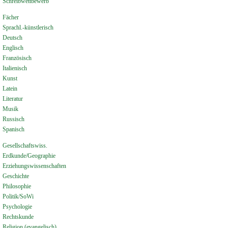
Schreibwettbewerb
Fächer
Sprachl.-künstlerisch
Deutsch
Englisch
Französisch
Italienisch
Kunst
Latein
Literatur
Musik
Russisch
Spanisch
Gesellschaftswiss.
Erdkunde/Geographie
Erziehungswissenschaften
Geschichte
Philosophie
Politik/SoWi
Psychologie
Rechtskunde
Religion (evangelisch)