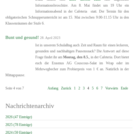
Informationsbroschüre. Am 8. Mai findet um 19 Uhr ein
Informationsabend in der Cafeteria statt. Der Termin für den
obligatorischen Schnupperunterricht ist am 15. Mai zwischen 9.00-11.15 Uhr in den
Klassenräumen der Stufe 6.
Bunt und gesund!
28. April 2023
Ist in unserem Schulalltag auch Zeit und Raum für einen leckeren,
gesunden und nachhaltigen Pausensnack? Die Antwort auf diese
Frage findet ihr am
Montag, den 8.5.
, in der Cafeteria. Dort bietet
euch die Erasmus AG Couscous-Salat im Wrap oder im
Mehrwegbecher zum Probierpreis von 1 € an. Natürlich in der
Mittagspause.
Seite 4 von 7
Anfang
Zurück
1
2
3
4
5
6
7
Vorwärts
Ende
Nachrichtenarchiv
2026 (47 Einträge)
2025 (78 Einträge)
2024 (59 Einträge)