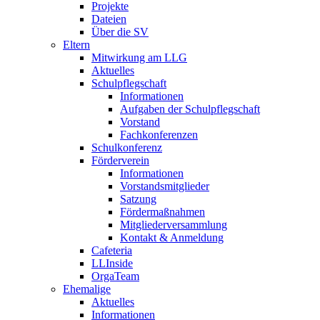
Projekte
Dateien
Über die SV
Eltern
Mitwirkung am LLG
Aktuelles
Schulpflegschaft
Informationen
Aufgaben der Schulpflegschaft
Vorstand
Fachkonferenzen
Schulkonferenz
Förderverein
Informationen
Vorstandsmitglieder
Satzung
Fördermaßnahmen
Mitgliederversammlung
Kontakt & Anmeldung
Cafeteria
LLInside
OrgaTeam
Ehemalige
Aktuelles
Informationen