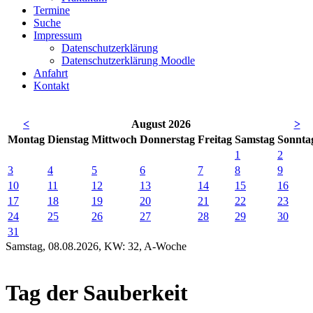
Termine
Suche
Impressum
Datenschutzerklärung
Datenschutzerklärung Moodle
Anfahrt
Kontakt
<
August 2026
>
Mo
ntag
Di
enstag
Mi
ttwoch
Do
nnerstag
Fr
eitag
Sa
mstag
So
nnta
1
2
3
4
5
6
7
8
9
10
11
12
13
14
15
16
17
18
19
20
21
22
23
24
25
26
27
28
29
30
31
Samstag, 08.08.2026, KW: 32, A-Woche
Tag der Sauberkeit