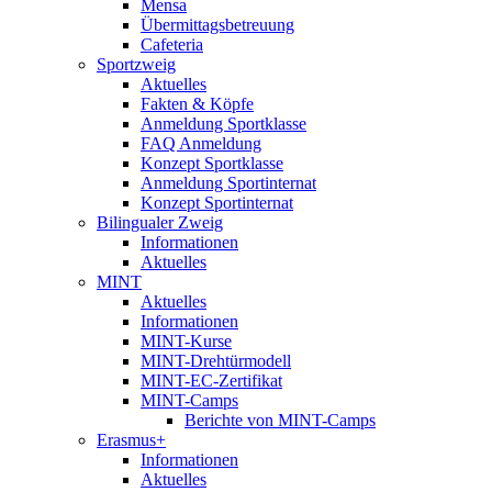
Mensa
Übermittagsbetreuung
Cafeteria
Sportzweig
Aktuelles
Fakten & Köpfe
Anmeldung Sportklasse
FAQ Anmeldung
Konzept Sportklasse
Anmeldung Sportinternat
Konzept Sportinternat
Bilingualer Zweig
Informationen
Aktuelles
MINT
Aktuelles
Informationen
MINT-Kurse
MINT-Drehtürmodell
MINT-EC-Zertifikat
MINT-Camps
Berichte von MINT-Camps
Erasmus+
Informationen
Aktuelles