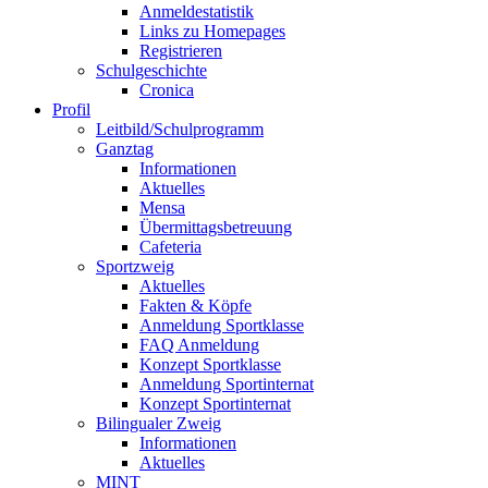
Anmeldestatistik
Links zu Homepages
Registrieren
Schulgeschichte
Cronica
Profil
Leitbild/Schulprogramm
Ganztag
Informationen
Aktuelles
Mensa
Übermittagsbetreuung
Cafeteria
Sportzweig
Aktuelles
Fakten & Köpfe
Anmeldung Sportklasse
FAQ Anmeldung
Konzept Sportklasse
Anmeldung Sportinternat
Konzept Sportinternat
Bilingualer Zweig
Informationen
Aktuelles
MINT