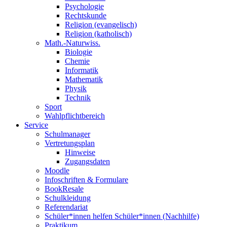
Psychologie
Rechtskunde
Religion (evangelisch)
Religion (katholisch)
Math.-Naturwiss.
Biologie
Chemie
Informatik
Mathematik
Physik
Technik
Sport
Wahlpflichtbereich
Service
Schulmanager
Vertretungsplan
Hinweise
Zugangsdaten
Moodle
Infoschriften & Formulare
BookResale
Schulkleidung
Referendariat
Schüler*innen helfen Schüler*innen (Nachhilfe)
Praktikum