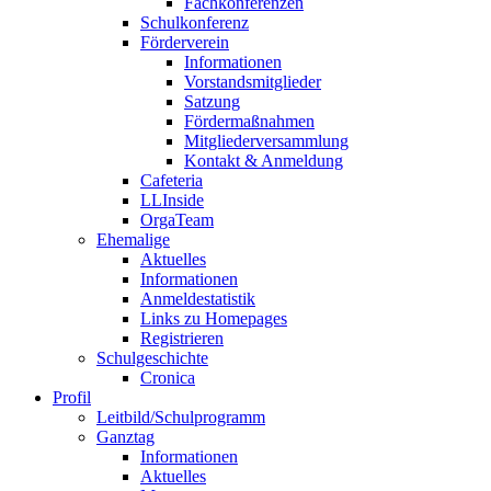
Fachkonferenzen
Schulkonferenz
Förderverein
Informationen
Vorstandsmitglieder
Satzung
Fördermaßnahmen
Mitgliederversammlung
Kontakt & Anmeldung
Cafeteria
LLInside
OrgaTeam
Ehemalige
Aktuelles
Informationen
Anmeldestatistik
Links zu Homepages
Registrieren
Schulgeschichte
Cronica
Profil
Leitbild/Schulprogramm
Ganztag
Informationen
Aktuelles