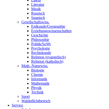
Latein
Literatur
Musik
Russisch
Spanisch
Gesellschaftswiss.
Erdkunde/Geographie
Erziehungswissenschaften
Geschichte
Philosophie
Politik/SoWi
Psychologie
Rechtskunde
Religion (evangelisch)
Religion (katholisch)
Math.-Naturwiss.
Biologie
Chemie
Informatik
Mathematik
Physik
Technik
Sport
Wahlpflichtbereich
Service