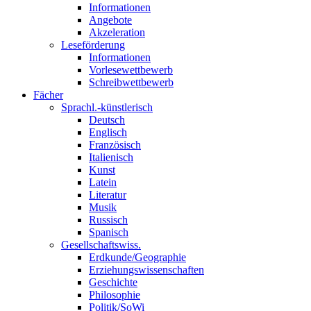
Informationen
Angebote
Akzeleration
Leseförderung
Informationen
Vorlesewettbewerb
Schreibwettbewerb
Fächer
Sprachl.-künstlerisch
Deutsch
Englisch
Französisch
Italienisch
Kunst
Latein
Literatur
Musik
Russisch
Spanisch
Gesellschaftswiss.
Erdkunde/Geographie
Erziehungswissenschaften
Geschichte
Philosophie
Politik/SoWi