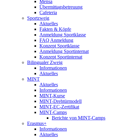
Mensa
Übermittagsbetreuung
Cafeteria
Sportzweig
Aktuelles
Fakten & Köpfe
Anmeldung Sportklasse
FAQ Anmeldung
Konzept Sportklasse
Anmeldung Sportinternat
Konzept Sportinternat
Bilingualer Zweig
Informationen
Aktuelles
MINT
Aktuelles
Informationen
MINT-Kurse
MINT-Drehtürmodell
MINT-EC-Zertifikat
MINT-Camps
Berichte von MINT-Camps
Erasmus+
Informationen
Aktuelles