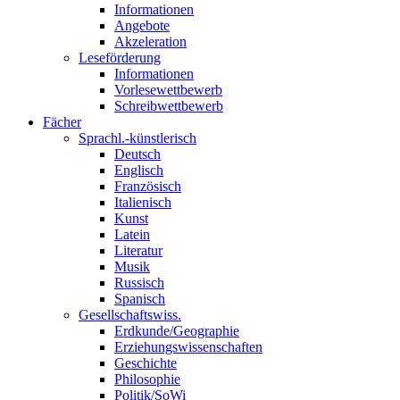
Informationen
Angebote
Akzeleration
Leseförderung
Informationen
Vorlesewettbewerb
Schreibwettbewerb
Fächer
Sprachl.-künstlerisch
Deutsch
Englisch
Französisch
Italienisch
Kunst
Latein
Literatur
Musik
Russisch
Spanisch
Gesellschaftswiss.
Erdkunde/Geographie
Erziehungswissenschaften
Geschichte
Philosophie
Politik/SoWi