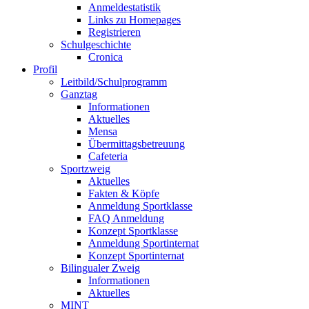
Anmeldestatistik
Links zu Homepages
Registrieren
Schulgeschichte
Cronica
Profil
Leitbild/Schulprogramm
Ganztag
Informationen
Aktuelles
Mensa
Übermittagsbetreuung
Cafeteria
Sportzweig
Aktuelles
Fakten & Köpfe
Anmeldung Sportklasse
FAQ Anmeldung
Konzept Sportklasse
Anmeldung Sportinternat
Konzept Sportinternat
Bilingualer Zweig
Informationen
Aktuelles
MINT