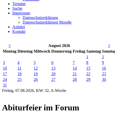
Termine
Suche
Impressum
Datenschutzerklärung
Datenschutzerklärung Moodle
Anfahrt
Kontakt
<
August 2026
>
Mo
ntag
Di
enstag
Mi
ttwoch
Do
nnerstag
Fr
eitag
Sa
mstag
So
nnta
1
2
3
4
5
6
7
8
9
10
11
12
13
14
15
16
17
18
19
20
21
22
23
24
25
26
27
28
29
30
31
Freitag, 07.08.2026, KW: 32, A-Woche
Abiturfeier im Forum