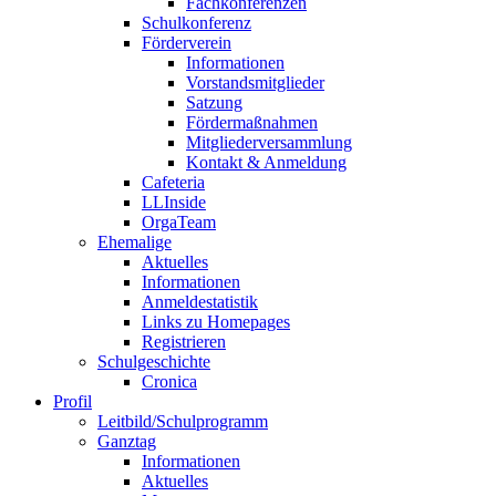
Fachkonferenzen
Schulkonferenz
Förderverein
Informationen
Vorstandsmitglieder
Satzung
Fördermaßnahmen
Mitgliederversammlung
Kontakt & Anmeldung
Cafeteria
LLInside
OrgaTeam
Ehemalige
Aktuelles
Informationen
Anmeldestatistik
Links zu Homepages
Registrieren
Schulgeschichte
Cronica
Profil
Leitbild/Schulprogramm
Ganztag
Informationen
Aktuelles