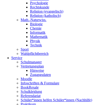
Psychologie
Rechtskunde
Religion (evangelisch)
Religion (katholisch)
Math.-Naturwiss.
Biologie
Chemie
Informatik
Mathematik
Physik
Technik
Sport
Wahlpflichtbereich
Service
Schulmanager
Vertretungsplan
Hinweise
Zugangsdaten
Moodle
Infoschriften & Formulare
BookResale
Schulkleidung
Referendariat
Schüler*innen helfen Schüler*innen (Nachhilfe)
Praktikum