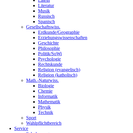
Latein
Literatur
Musik
Russisch
Spanisch
Gesellschaftswiss.
Erdkunde/Geographie
Erziehungswissenschaften
Geschichte
Philosophie
Politik/SoWi
Psychologie
Rechtskunde
Religion (evangelisch)
Religion (katholisch)
Math.-Naturwiss.
Biologie
Chemie
Informatik
Mathematik
Physik
Technik
Sport
Wahlpflichtbereich
Service