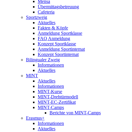
Mensa
Übermittagsbetreuung
Cafeteria
Sportzweig
Aktuelles
Fakten & Köpfe
Anmeldung Sportklasse
FAQ Anmeldung
Konzept Sportklasse
Anmeldung Sportinternat
Konzept Sportinternat
Bilingualer Zweig
Informationen
Aktuelles
MINT
Aktuelles
Informationen
MINT-Kurse
MINT-Drehtürmodell
MINT-EC-Zertifikat
MINT-Camps
Berichte von MINT-Camps
Erasmus+
Informationen
Aktuelles