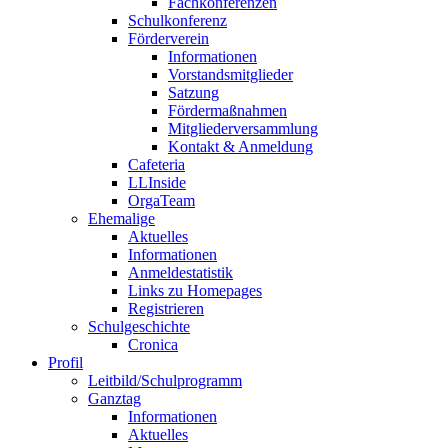
Fachkonferenzen
Schulkonferenz
Förderverein
Informationen
Vorstandsmitglieder
Satzung
Fördermaßnahmen
Mitgliederversammlung
Kontakt & Anmeldung
Cafeteria
LLInside
OrgaTeam
Ehemalige
Aktuelles
Informationen
Anmeldestatistik
Links zu Homepages
Registrieren
Schulgeschichte
Cronica
Profil
Leitbild/Schulprogramm
Ganztag
Informationen
Aktuelles