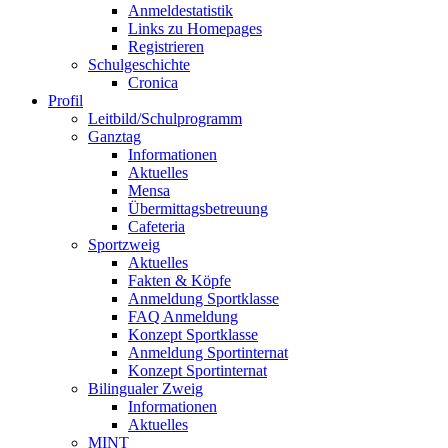
Anmeldestatistik
Links zu Homepages
Registrieren
Schulgeschichte
Cronica
Profil
Leitbild/Schulprogramm
Ganztag
Informationen
Aktuelles
Mensa
Übermittagsbetreuung
Cafeteria
Sportzweig
Aktuelles
Fakten & Köpfe
Anmeldung Sportklasse
FAQ Anmeldung
Konzept Sportklasse
Anmeldung Sportinternat
Konzept Sportinternat
Bilingualer Zweig
Informationen
Aktuelles
MINT