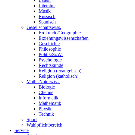
Latein
Literatur
Musik
Russisch
Spanisch
Gesellschaftswiss.
Erdkunde/Geographie
Erziehungswissenschaften
Geschichte
Philosophie
Politik/SoWi
Psychologie
Rechtskunde
Religion (evangelisch)
Religion (katholisch)
Math.-Naturwiss.
Biologie
Chemie
Informatik
Mathematik
Physik
Technik
Sport
Wahlpflichtbereich
Service