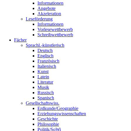
Informationen
Angebote
Akzeleration
Leseförderung
Informationen
Vorlesewettbewerb
Schreibwettbewerb
Fächer
Sprachl.-künstlerisch
Deutsch
Englisch
Französisch
Italienisch
Kunst
Latein
Literatur
Musik
Russisch
Spanisch
Gesellschaftswiss.
Erdkunde/Geographie
Erziehungswissenschaften
Geschichte
Philosophie
Politik/SoWi