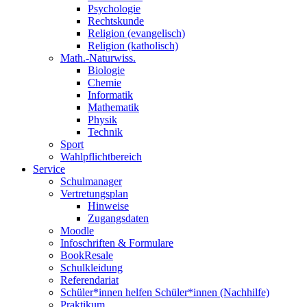
Psychologie
Rechtskunde
Religion (evangelisch)
Religion (katholisch)
Math.-Naturwiss.
Biologie
Chemie
Informatik
Mathematik
Physik
Technik
Sport
Wahlpflichtbereich
Service
Schulmanager
Vertretungsplan
Hinweise
Zugangsdaten
Moodle
Infoschriften & Formulare
BookResale
Schulkleidung
Referendariat
Schüler*innen helfen Schüler*innen (Nachhilfe)
Praktikum