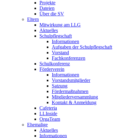
Projekte
Dateien
Über die SV
Eltern
Mitwirkung am LLG
Aktuelles
Schulpflegschaft
Informationen
Aufgaben der Schulpflegschaft
Vorstand
Fachkonferenzen
Schulkonferenz
Förderverein
Informationen
Vorstandsmitglieder
Satzung
Fördermaßnahmen
Mitgliederversammlung
Kontakt & Anmeldung
Cafeteria
LLInside
OrgaTeam
Ehemalige
Aktuelles
Informationen