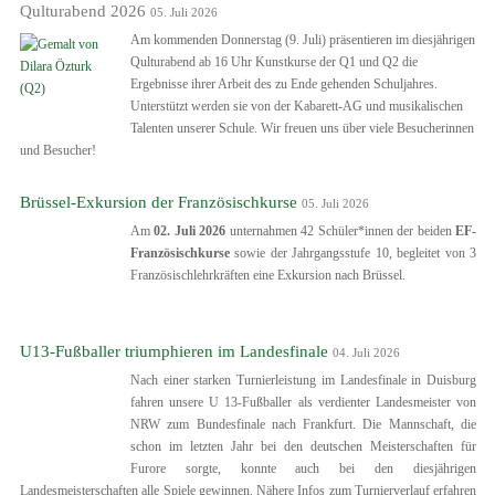
Qulturabend 2026
05. Juli 2026
Am kommenden Donnerstag (9. Juli) präsentieren im diesjährigen
Qulturabend ab 16 Uhr Kunstkurse der Q1 und Q2 die
Ergebnisse ihrer Arbeit des zu Ende gehenden Schuljahres.
Unterstützt werden sie von der Kabarett-AG und musikalischen
Talenten unserer Schule. Wir freuen uns über viele Besucherinnen
und Besucher!
Brüssel-Exkursion der Französischkurse
05. Juli 2026
Am
02. Juli 2026
unternahmen 42 Schüler*innen der beiden
EF-
Franz
ö
sischkurse
sowie der Jahrgangsstufe 10, begleitet von 3
Französischlehrkräften eine Exkursion nach Brüssel.
U13-Fußballer triumphieren im Landesfinale
04. Juli 2026
Nach einer starken Turnierleistung im Landesfinale in Duisburg
fahren unsere U 13-Fußballer als verdienter Landesmeister von
NRW zum Bundesfinale nach Frankfurt. Die Mannschaft, die
schon im letzten Jahr bei den deutschen Meisterschaften für
Furore sorgte, konnte auch bei den diesjährigen
Landesmeisterschaften alle Spiele gewinnen. Nähere Infos zum Turnierverlauf erfahren