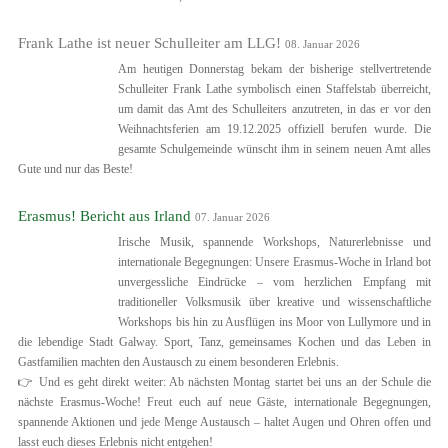
Frank Lathe ist neuer Schulleiter am LLG!
08. Januar 2026
Am heutigen Donnerstag bekam der bisherige stellvertretende
Schulleiter Frank Lathe symbolisch einen Staffelstab überreicht,
um damit das Amt des Schulleiters anzutreten, in das er vor den
Weihnachtsferien am 19.12.2025 offiziell berufen wurde. Die
gesamte Schulgemeinde wünscht ihm in seinem neuen Amt alles
Gute und nur das Beste!
Erasmus! Bericht aus Irland
07. Januar 2026
Irische Musik, spannende Workshops, Naturerlebnisse und
internationale Begegnungen: Unsere Erasmus-Woche in Irland bot
unvergessliche Eindrücke – vom herzlichen Empfang mit
traditioneller Volksmusik über kreative und wissenschaftliche
Workshops bis hin zu Ausflügen ins Moor von Lullymore und in
die lebendige Stadt Galway. Sport, Tanz, gemeinsames Kochen und das Leben in
Gastfamilien machten den Austausch zu einem besonderen Erlebnis.
👉 Und es geht direkt weiter: Ab nächsten Montag startet bei uns an der Schule die
nächste Erasmus-Woche! Freut euch auf neue Gäste, internationale Begegnungen,
spannende Aktionen und jede Menge Austausch – haltet Augen und Ohren offen und
lasst euch dieses Erlebnis nicht entgehen!