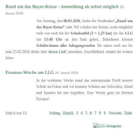
Rund um das Bayer-Kreuz - Anmeldung ab sofort möglich
26.
Januar 2026
Am Sonntag, den
08.03.2026
, findet der Straßenlauf
„Rund um
das Bayer-Kreuz“
statt. Wir würden uns freuen, wenn möglichst
viele von euch bei der
Schulstaffel (3 × 1,25 km)
für das
LLG
um
13:40 Uhr
an den Start gehen. Teilnehmen können
Schüler:innen aller Jahrgangsstufen
. Ihr müsst euch nur bis
zum 25.02.2026 direkt über
diesen Link!
anmelden. Anschließend erhaltet ihr weitere
Infos.
Erasmus-Woche am LLG
26. Januar 2026
In der vorletzten Woche stand das internationale Profil unserer
Schule im Fokus und wir konnten Schulen aus Schweden, Irland
und Spanien bei uns begrüßen. Eine Woche ganz im Zeichen
Europas!
Seite 6 von 13
Anfang
Zurück
3
4
5
6
7
8
9
Vorwärts
Ende