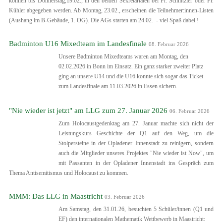
können bis Donnerstag,19.02., in den beiden Sekretariaten bei Fr. Schnitzler oder Fr.
Kühler abgegeben werden. Ab Montag, 23.02., erscheinen die Teilnehmer:innen-Listen
(Aushang im B-Gebäude, 1. OG). Die AGs starten am 24.02. - viel Spaß dabei !
Badminton U16 Mixedteam im Landesfinale
08. Februar 2026
Unsere Badminton Mixedteams waren am Montag, den
02.02.2026 in Bonn im Einsatz. Ein ganz starker zweiter Platz
ging an unsere U14 und die U16 konnte sich sogar das Ticket
zum Landesfinale am 11.03.2026 in Essen sichern.
"Nie wieder ist jetzt" am LLG zum 27. Januar 2026
06. Februar 2026
Zum Holocaustgedenktag am 27. Januar machte sich nicht der
Leistungskurs Geschichte der Q1 auf den Weg, um die
Stolpersteine in der Opladener Innenstadt zu reinigern, sondern
auch die Mitglieder unseres Projektes "Nie wieder ist Now", um
mit Passanten in der Opladener Innenstadt ins Gespräch zum
Thema Antisemitismus und Holocaust zu kommen.
MMM: Das LLG in Maastricht
03. Februar 2026
Am Samstag, den 31.01.26, besuchten 5 Schüler/innen (Q1 und
EF) den internationalen Mathematik Wettbewerb in Maastricht: