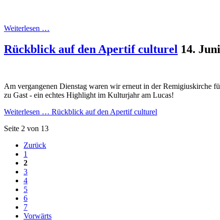
Weiterlesen …
Rückblick auf den Apertif culturel
14. Jun
Am vergangenen Dienstag waren wir erneut in der Remigiuskirche für 
zu Gast - ein echtes Highlight im Kulturjahr am Lucas!
Weiterlesen …
Rückblick auf den Apertif culturel
Seite 2 von 13
Zurück
1
2
3
4
5
6
7
Vorwärts