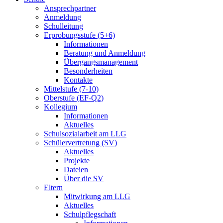
Ansprechpartner
Anmeldung
Schulleitung
Erprobungsstufe (5+6)
Informationen
Beratung und Anmeldung
Übergangsmanagement
Besonderheiten
Kontakte
Mittelstufe (7-10)
Oberstufe (EF-Q2)
Kollegium
Informationen
Aktuelles
Schulsozialarbeit am LLG
Schülervertretung (SV)
Aktuelles
Projekte
Dateien
Über die SV
Eltern
Mitwirkung am LLG
Aktuelles
Schulpflegschaft