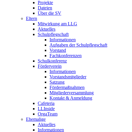
Projekte
Dateien
Über die SV
Eltern
Mitwirkung am LLG
Aktuelles
Schulpflegschaft
Informationen
Aufgaben der Schulpflegschaft
Vorstand
Fachkonferenzen
Schulkonferenz
Förderverein
Informationen
Vorstandsmitglieder
Satzung
Fördermaßnahmen
Mitgliederversammlung
Kontakt & Anmeldung
Cafeteria
LLInside
OrgaTeam
Ehemalige
Aktuelles
Informationen