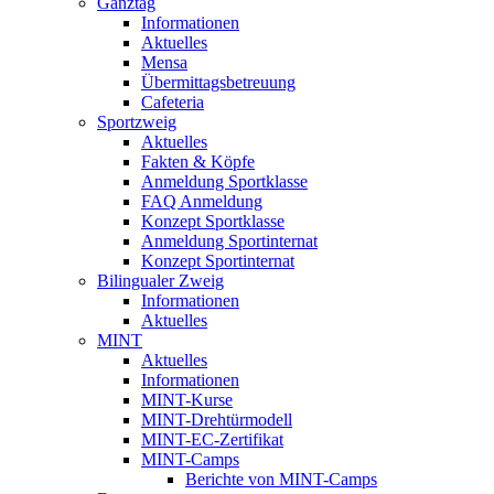
Ganztag
Informationen
Aktuelles
Mensa
Übermittagsbetreuung
Cafeteria
Sportzweig
Aktuelles
Fakten & Köpfe
Anmeldung Sportklasse
FAQ Anmeldung
Konzept Sportklasse
Anmeldung Sportinternat
Konzept Sportinternat
Bilingualer Zweig
Informationen
Aktuelles
MINT
Aktuelles
Informationen
MINT-Kurse
MINT-Drehtürmodell
MINT-EC-Zertifikat
MINT-Camps
Berichte von MINT-Camps