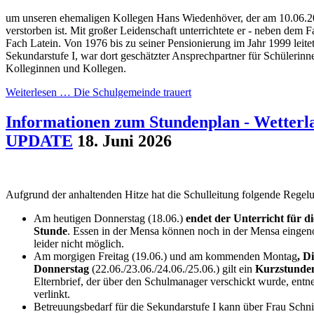
um unseren ehemaligen Kollegen Hans Wiedenhöver, der am 10.06.20
verstorben ist. Mit großer Leidenschaft unterrichtete er - neben dem 
Fach Latein. Von 1976 bis zu seiner Pensionierung im Jahr 1999 leite
Sekundarstufe I, war dort geschätzter Ansprechpartner für Schülerinn
Kolleginnen und Kollegen.
Weiterlesen …
Die Schulgemeinde trauert
Informationen zum Stundenplan - Wette
UPDATE
18. Juni 2026
Aufgrund der anhaltenden Hitze hat die Schulleitung folgende Regelu
Am heutigen Donnerstag (18.06.)
endet der Unterricht für d
Stunde
. Essen in der Mensa können noch in der Mensa eingen
leider nicht möglich.
Am morgigen Freitag (19.06.) und am kommenden Montag
, D
Donnerstag
(22.06./23.06./24.06./25.06.) gilt ein
Kurzstunde
Elternbrief, der über den Schulmanager verschickt wurde, entne
verlinkt.
Betreuungsbedarf für die Sekundarstufe I kann über Frau Schn