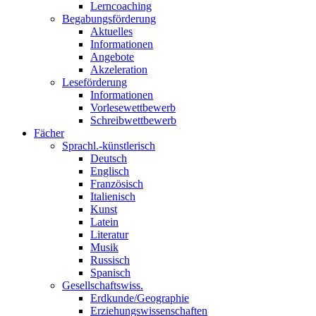
Lerncoaching
Begabungsförderung
Aktuelles
Informationen
Angebote
Akzeleration
Leseförderung
Informationen
Vorlesewettbewerb
Schreibwettbewerb
Fächer
Sprachl.-künstlerisch
Deutsch
Englisch
Französisch
Italienisch
Kunst
Latein
Literatur
Musik
Russisch
Spanisch
Gesellschaftswiss.
Erdkunde/Geographie
Erziehungswissenschaften