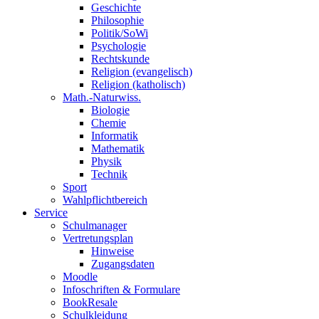
Geschichte
Philosophie
Politik/SoWi
Psychologie
Rechtskunde
Religion (evangelisch)
Religion (katholisch)
Math.-Naturwiss.
Biologie
Chemie
Informatik
Mathematik
Physik
Technik
Sport
Wahlpflichtbereich
Service
Schulmanager
Vertretungsplan
Hinweise
Zugangsdaten
Moodle
Infoschriften & Formulare
BookResale
Schulkleidung