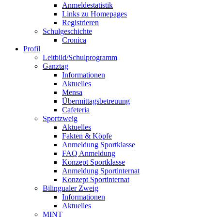
Anmeldestatistik
Links zu Homepages
Registrieren
Schulgeschichte
Cronica
Profil
Leitbild/Schulprogramm
Ganztag
Informationen
Aktuelles
Mensa
Übermittagsbetreuung
Cafeteria
Sportzweig
Aktuelles
Fakten & Köpfe
Anmeldung Sportklasse
FAQ Anmeldung
Konzept Sportklasse
Anmeldung Sportinternat
Konzept Sportinternat
Bilingualer Zweig
Informationen
Aktuelles
MINT