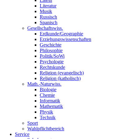
Latein
Literatur
Musik
Russisch
Spanisch
Gesellschaftswiss.
Erdkunde/Geographie
Erziehungswissenschaften
Geschichte
Philosophie
Politik/SoWi
Psychologie
Rechtskunde
Religion (evangelisch)
Religion (katholisch)
Math.-Naturwiss.
Biologie
Chemie
Informatik
Mathematik
Physik
Technik
Sport
Wahlpflichtbereich
Service