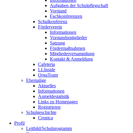
Informationen
Aufgaben der Schulpflegschaft
Vorstand
Fachkonferenzen
Schulkonferenz
Förderverein
Informationen
Vorstandsmitglieder
Satzung
Fördermaßnahmen
Mitgliederversammlung
Kontakt & Anmeldung
Cafeteria
LLInside
OrgaTeam
Ehemalige
Aktuelles
Informationen
Anmeldestatistik
Links zu Homepages
Registrieren
Schulgeschichte
Cronica
Profil
Leitbild/Schulprogramm