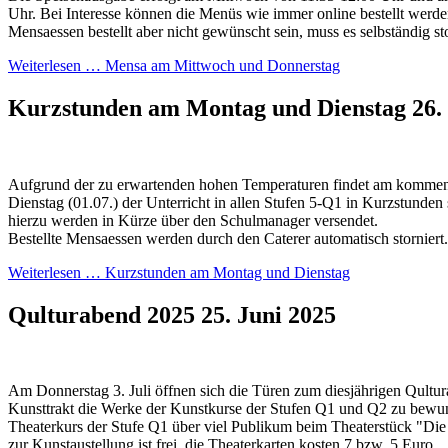
Uhr. Bei Interesse können die Menüs wie immer online bestellt werden.
Mensaessen bestellt aber nicht gewünscht sein, muss es selbständig st
Weiterlesen …
Mensa am Mittwoch und Donnerstag
Kurzstunden am Montag und Dienstag
26.
Aufgrund der zu erwartenden hohen Temperaturen findet am komme
Dienstag (01.07.) der Unterricht in allen Stufen 5-Q1 in Kurzstunden
hierzu werden in Kürze über den Schulmanager versendet.
Bestellte Mensaessen werden durch den Caterer automatisch storniert.
Weiterlesen …
Kurzstunden am Montag und Dienstag
Qulturabend 2025
25. Juni 2025
Am Donnerstag 3. Juli öffnen sich die Türen zum diesjährigen Qultu
Kunsttrakt die Werke der Kunstkurse der Stufen Q1 und Q2 zu bewun
Theaterkurs der Stufe Q1 über viel Publikum beim Theaterstück "Die
zur Kunstaustellung ist frei, die Theaterkarten kosten 7 bzw. 5 Euro.