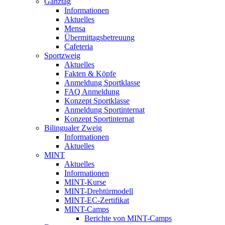
Ganztag
Informationen
Aktuelles
Mensa
Übermittagsbetreuung
Cafeteria
Sportzweig
Aktuelles
Fakten & Köpfe
Anmeldung Sportklasse
FAQ Anmeldung
Konzept Sportklasse
Anmeldung Sportinternat
Konzept Sportinternat
Bilingualer Zweig
Informationen
Aktuelles
MINT
Aktuelles
Informationen
MINT-Kurse
MINT-Drehtürmodell
MINT-EC-Zertifikat
MINT-Camps
Berichte von MINT-Camps