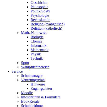
Geschichte
Philosophie
Politik/SoWi
Psychologie
Rechtskunde
Religion (evangelisch)
Religion (katholisch)
Math.-Naturwiss.
Biologie
Chemie
Informatik
Mathematik
Physik
Technik
Sport
Wahlpflichtbereich
Service
Schulmanager
Vertretungsplan
Hinweise
Zugangsdaten
Moodle
Infoschriften & Formulare
BookResale
Schulkleidung