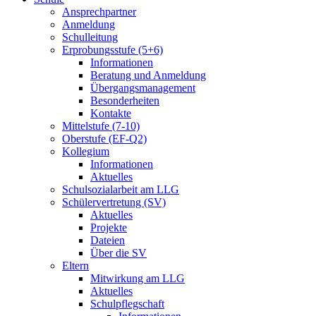
Ansprechpartner
Anmeldung
Schulleitung
Erprobungsstufe (5+6)
Informationen
Beratung und Anmeldung
Übergangsmanagement
Besonderheiten
Kontakte
Mittelstufe (7-10)
Oberstufe (EF-Q2)
Kollegium
Informationen
Aktuelles
Schulsozialarbeit am LLG
Schülervertretung (SV)
Aktuelles
Projekte
Dateien
Über die SV
Eltern
Mitwirkung am LLG
Aktuelles
Schulpflegschaft