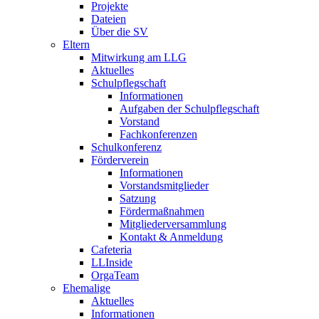
Projekte
Dateien
Über die SV
Eltern
Mitwirkung am LLG
Aktuelles
Schulpflegschaft
Informationen
Aufgaben der Schulpflegschaft
Vorstand
Fachkonferenzen
Schulkonferenz
Förderverein
Informationen
Vorstandsmitglieder
Satzung
Fördermaßnahmen
Mitgliederversammlung
Kontakt & Anmeldung
Cafeteria
LLInside
OrgaTeam
Ehemalige
Aktuelles
Informationen