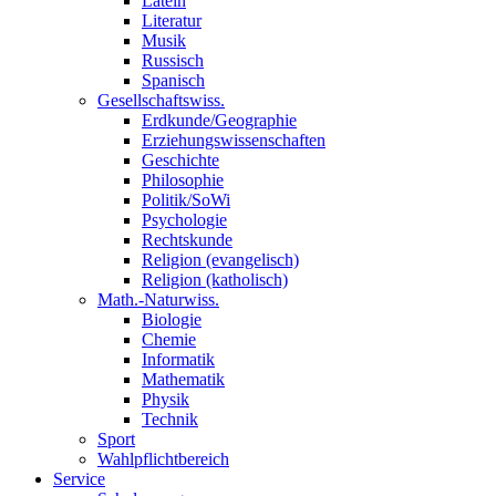
Latein
Literatur
Musik
Russisch
Spanisch
Gesellschaftswiss.
Erdkunde/Geographie
Erziehungswissenschaften
Geschichte
Philosophie
Politik/SoWi
Psychologie
Rechtskunde
Religion (evangelisch)
Religion (katholisch)
Math.-Naturwiss.
Biologie
Chemie
Informatik
Mathematik
Physik
Technik
Sport
Wahlpflichtbereich
Service