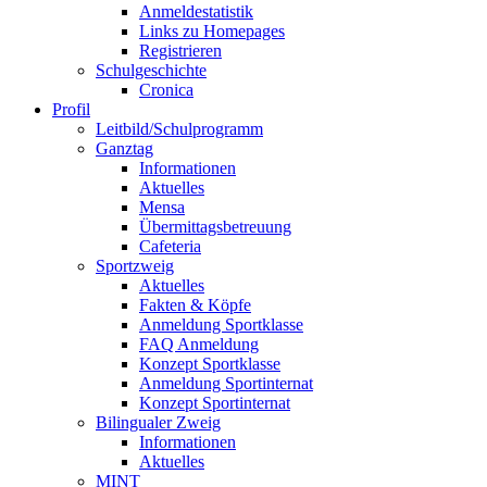
Anmeldestatistik
Links zu Homepages
Registrieren
Schulgeschichte
Cronica
Profil
Leitbild/Schulprogramm
Ganztag
Informationen
Aktuelles
Mensa
Übermittagsbetreuung
Cafeteria
Sportzweig
Aktuelles
Fakten & Köpfe
Anmeldung Sportklasse
FAQ Anmeldung
Konzept Sportklasse
Anmeldung Sportinternat
Konzept Sportinternat
Bilingualer Zweig
Informationen
Aktuelles
MINT