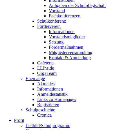
Informationen
Aufgaben der Schulpflegschaft
Vorstand
Fachkonferenzen
Schulkonferenz
Förderverein
Informationen
Vorstandsmitglieder
Satzung
Fördermaßnahmen
Mitgliederversammlung
Kontakt & Anmeldung
Cafeteria
LLInside
OrgaTeam
Ehemalige
Aktuelles
Informationen
Anmeldestatistik
Links zu Homepages
Registrieren
Schulgeschichte
Cronica
Profil
Leitbild/Schulprogramm