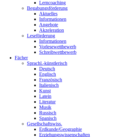
Lerncoaching
Begabungsförderung
Aktuelles
Informationen
Angebote
Akzeleration
Leseförderung
Informationen
Vorlesewettbewerb
Schreibwettbewerb
Fächer
Sprachl.-künstlerisch
Deutsch
Englisch
Französisch
Italienisch
Kunst
Latein
Literatur
Musik
Russisch
Spanisch
Gesellschaftswiss.
Erdkunde/Geographie
Erziehungswissenschaften