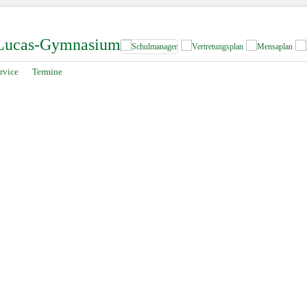
-Lucas-Gymnasium
rvice
Termine