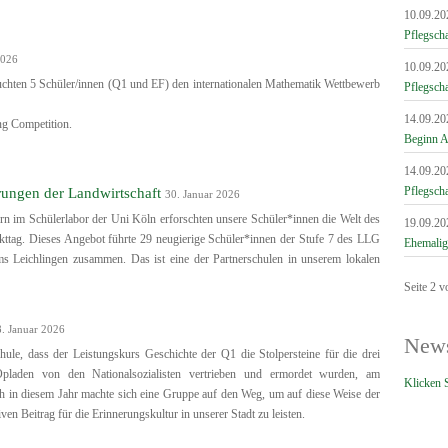
10.09.20
Pflegsch
2026
10.09.20
chten 5 Schüler/innen (Q1 und EF) den internationalen Mathematik Wettbewerb
Pflegsch
14.09.20
ing Competition.
Beginn A
14.09.20
Pflegsch
rungen der Landwirtschaft
30. Januar 2026
n im Schülerlabor der Uni Köln erforschten unsere Schüler*innen die Welt des
19.09.20
tag. Dieses Angebot führte 29 neugierige Schüler*innen der Stufe 7 des LLG
Ehemalig
s Leichlingen zusammen. Das ist eine der Partnerschulen in unserem lokalen
Seite 2 v
. Januar 2026
News
chule, dass der Leistungskurs Geschichte der Q1 die Stolpersteine für die drei
Opladen von den Nationalsozialisten vertrieben und ermordet wurden, am
Klicken S
h in diesem Jahr machte sich eine Gruppe auf den Weg, um auf diese Weise der
en Beitrag für die Erinnerungskultur in unserer Stadt zu leisten.