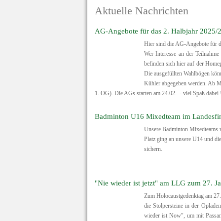
Aktuelle Nachrichten
AG-Angebote für das 2. Halbjahr 2025/
Hier sind die AG-Angebote für d
Wer Interesse an der Teilnahm
befinden sich hier auf der Home
Die ausgefüllten Wahlbögen könne
Kühler abgegeben werden. Ab Mo
1. OG). Die AGs starten am 24.02. - viel Spaß dabei 
Badminton U16 Mixedteam im Landesfi
Unsere Badminton Mixedteams wa
Platz ging an unsere U14 und di
sichern.
"Nie wieder ist jetzt" am LLG zum 27. J
Zum Holocaustgedenktag am 27. 
die Stolpersteine in der Opladen
wieder ist Now", um mit Passa