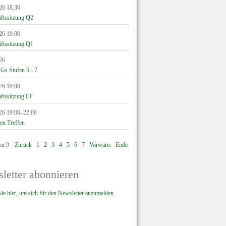
26 18:30
aftssitzung Q2
26 19:00
aftssitzung Q1
26
Gs Stufen 5 - 7
26 19:00
aftssitzung EF
26 19:00–22:00
en Treffen
on 9
Zurück
1
2
3
4
5
6
7
Vorwärts
Ende
letter abonnieren
ie hier, um sich für den Newsletter anzumelden.