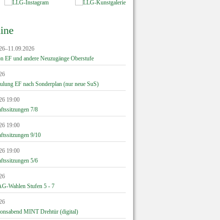
ine
26–11.09.2026
on EF und andere Neuzugänge Oberstufe
26
hulung EF nach Sonderplan (nur neue SuS)
26 19:00
ftssitzungen 7/8
26 19:00
ftssitzungen 9/10
26 19:00
ftssitzungen 5/6
26
G-Wahlen Stufen 5 - 7
26
ionsabend MINT Drehtür (digital)