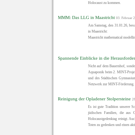
Holocaust zu kommen.
MMM: Das LLG in Maastricht
03. Februar 
Am Samstag, den 31.01.26, besu
in Maastricht:
Maastricht mathematical modell
Spannende Einblicke in die Herausforde
Nicht auf dem Bauernhof, sonder
Aquaponik beim 2. MINT-Projekt
und des Städtischen Gymnasium
Netzwerk zur MINT-Förderung.
Reinigung der Opladener Stolpersteine
28
Es ist gute Tradition unserer S
jüdischen Familien, die aus 
Holocaustgedenktag reinigt. Auc
Toten zu gedenken und einen aktiv