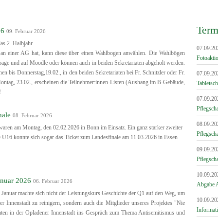
Term
26
09. Februar 2026
as 2. Halbjahr.
07.09.20
e an einer AG hat, kann diese über einen Wahlbogen anwählen. Die Wahlbögen
Fotoakti
page und auf Moodle oder können auch in beiden Sekretariaten abgeholt werden.
n bis Donnerstag,19.02., in den beiden Sekretariaten bei Fr. Schnitzler oder Fr.
07.09.20
ntag, 23.02., erscheinen die Teilnehmer:innen-Listen (Aushang im B-Gebäude,
Tabletsc
!
07.09.20
Pflegscha
nale
08. Februar 2026
08.09.20
ren am Montag, den 02.02.2026 in Bonn im Einsatz. Ein ganz starker zweiter
Pflegscha
e U16 konnte sich sogar das Ticket zum Landesfinale am 11.03.2026 in Essen
09.09.20
Pflegscha
10.09.20
anuar 2026
06. Februar 2026
Abgabe A
Januar machte sich nicht der Leistungskurs Geschichte der Q1 auf den Weg, um
10.09.20
er Innenstadt zu reinigern, sondern auch die Mitglieder unseres Projektes "Nie
Informat
nten in der Opladener Innenstadt ins Gespräch zum Thema Antisemitismus und