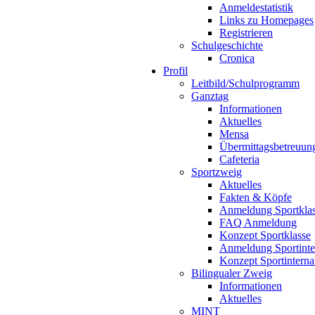
Anmeldestatistik
Links zu Homepages
Registrieren
Schulgeschichte
Cronica
Profil
Leitbild/Schulprogramm
Ganztag
Informationen
Aktuelles
Mensa
Übermittagsbetreuun
Cafeteria
Sportzweig
Aktuelles
Fakten & Köpfe
Anmeldung Sportkla
FAQ Anmeldung
Konzept Sportklasse
Anmeldung Sportinte
Konzept Sportinterna
Bilingualer Zweig
Informationen
Aktuelles
MINT