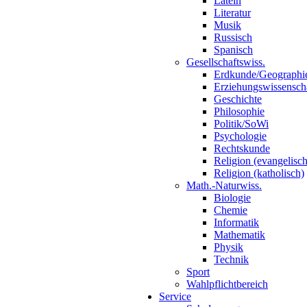
Latein
Literatur
Musik
Russisch
Spanisch
Gesellschaftswiss.
Erdkunde/Geographi
Erziehungswissensch
Geschichte
Philosophie
Politik/SoWi
Psychologie
Rechtskunde
Religion (evangelisch
Religion (katholisch)
Math.-Naturwiss.
Biologie
Chemie
Informatik
Mathematik
Physik
Technik
Sport
Wahlpflichtbereich
Service