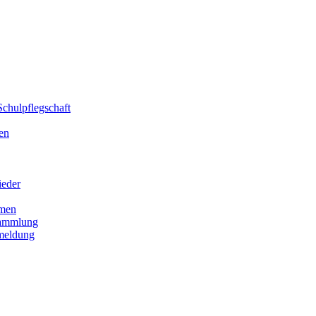
chulpflegschaft
en
ieder
men
sammlung
meldung