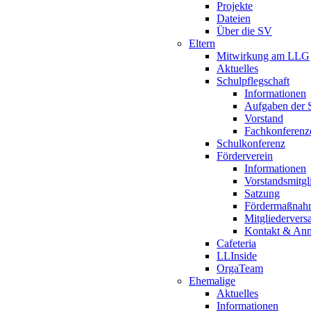
Projekte
Dateien
Über die SV
Eltern
Mitwirkung am LLG
Aktuelles
Schulpflegschaft
Informationen
Aufgaben der S
Vorstand
Fachkonferenz
Schulkonferenz
Förderverein
Informationen
Vorstandsmitgl
Satzung
Fördermaßnah
Mitgliederver
Kontakt & An
Cafeteria
LLInside
OrgaTeam
Ehemalige
Aktuelles
Informationen