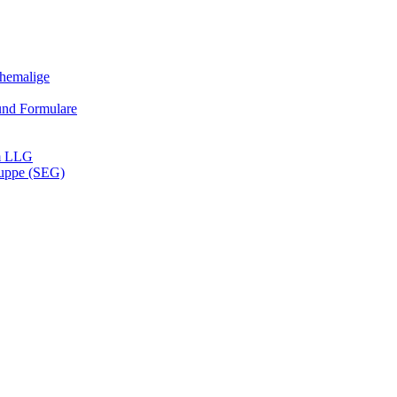
Ehemalige
und Formulare
m LLG
ruppe (SEG)