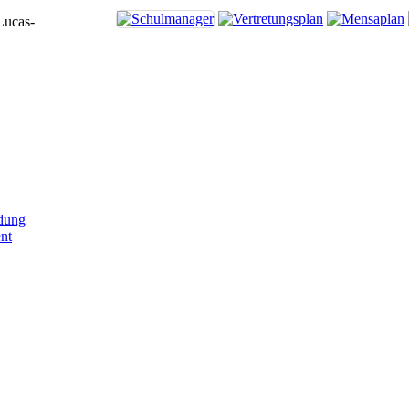
Lucas-
dung
nt