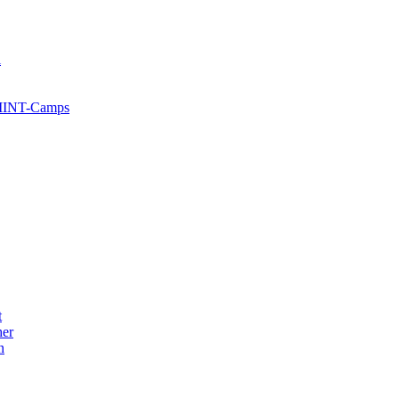
l
 MINT-Camps
t
her
n