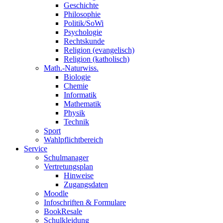
Geschichte
Philosophie
Politik/SoWi
Psychologie
Rechtskunde
Religion (evangelisch)
Religion (katholisch)
Math.-Naturwiss.
Biologie
Chemie
Informatik
Mathematik
Physik
Technik
Sport
Wahlpflichtbereich
Service
Schulmanager
Vertretungsplan
Hinweise
Zugangsdaten
Moodle
Infoschriften & Formulare
BookResale
Schulkleidung