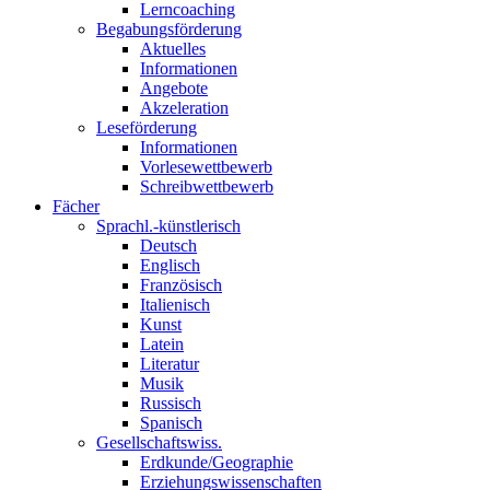
Lerncoaching
Begabungsförderung
Aktuelles
Informationen
Angebote
Akzeleration
Leseförderung
Informationen
Vorlesewettbewerb
Schreibwettbewerb
Fächer
Sprachl.-künstlerisch
Deutsch
Englisch
Französisch
Italienisch
Kunst
Latein
Literatur
Musik
Russisch
Spanisch
Gesellschaftswiss.
Erdkunde/Geographie
Erziehungswissenschaften