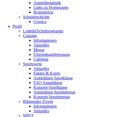
Anmeldestatistik
Links zu Homepages
Registrieren
Schulgeschichte
Cronica
Profil
Leitbild/Schulprogramm
Ganztag
Informationen
Aktuelles
Mensa
Übermittagsbetreuung
Cafeteria
Sportzweig
Aktuelles
Fakten & Köpfe
Anmeldung Sportklasse
FAQ Anmeldung
Konzept Sportklasse
Anmeldung Sportinternat
Konzept Sportinternat
Bilingualer Zweig
Informationen
Aktuelles
MINT