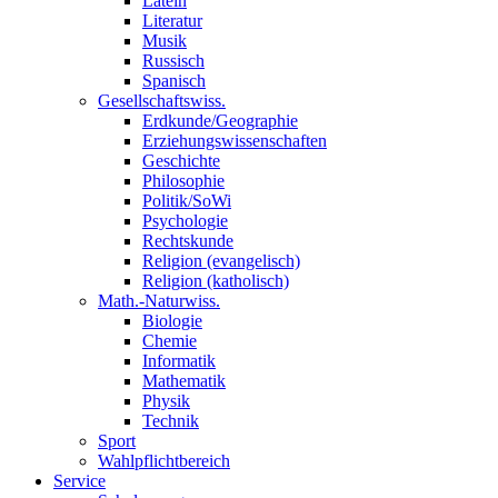
Latein
Literatur
Musik
Russisch
Spanisch
Gesellschaftswiss.
Erdkunde/Geographie
Erziehungswissenschaften
Geschichte
Philosophie
Politik/SoWi
Psychologie
Rechtskunde
Religion (evangelisch)
Religion (katholisch)
Math.-Naturwiss.
Biologie
Chemie
Informatik
Mathematik
Physik
Technik
Sport
Wahlpflichtbereich
Service