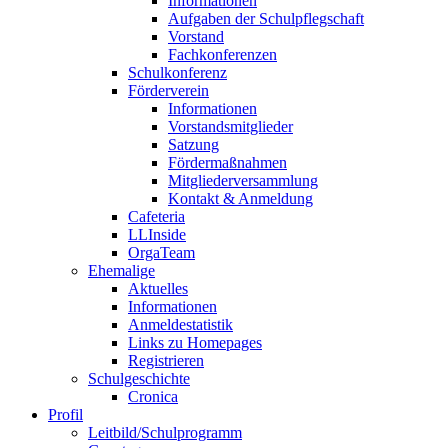
Informationen
Aufgaben der Schulpflegschaft
Vorstand
Fachkonferenzen
Schulkonferenz
Förderverein
Informationen
Vorstandsmitglieder
Satzung
Fördermaßnahmen
Mitgliederversammlung
Kontakt & Anmeldung
Cafeteria
LLInside
OrgaTeam
Ehemalige
Aktuelles
Informationen
Anmeldestatistik
Links zu Homepages
Registrieren
Schulgeschichte
Cronica
Profil
Leitbild/Schulprogramm