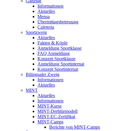
Ganztag
Informationen
Aktuelles
Mensa
Übermittagsbetreuung
Cafeteria
Sportzweig
Aktuelles
Fakten & Köpfe
Anmeldung Sportklasse
FAQ Anmeldung
Konzept Sportklasse
Anmeldung Sportinternat
Konzept Sportinternat
Bilingualer Zweig
Informationen
Aktuelles
MINT
Aktuelles
Informationen
MINT-Kurse
MINT-Drehtürmodell
MINT-EC-Zertifikat
MINT-Camps
Berichte von MINT-Camps