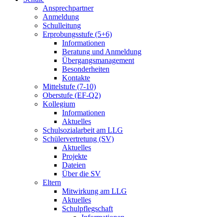
Ansprechpartner
Anmeldung
Schulleitung
Erprobungsstufe (5+6)
Informationen
Beratung und Anmeldung
Übergangsmanagement
Besonderheiten
Kontakte
Mittelstufe (7-10)
Oberstufe (EF-Q2)
Kollegium
Informationen
Aktuelles
Schulsozialarbeit am LLG
Schülervertretung (SV)
Aktuelles
Projekte
Dateien
Über die SV
Eltern
Mitwirkung am LLG
Aktuelles
Schulpflegschaft