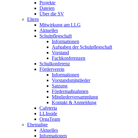
Projekte
Dateien
Über die SV
Eltern
Mitwirkung am LLG
Aktuelles
Schulpflegschaft
Informationen
Aufgaben der Schulpflegschaft
Vorstand
Fachkonferenzen
Schulkonferenz
Förderverein
Informationen
Vorstandsmitglieder
Satzung
Fördermaßnahmen
Mitgliederversammlung
Kontakt & Anmeldung
Cafeteria
LLInside
OrgaTeam
Ehemalige
Aktuelles
Informationen