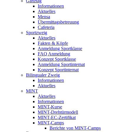
Ganztag
Informationen
Aktuelles
Mensa
Übermittagsbetreuung
Cafeteria
Sportzweig
Aktuelles
Fakten & Köpfe
Anmeldung Sportklasse
FAQ Anmeldung
Konzept Sportklasse
Anmeldung Sportinternat
Konzept Sportinternat
Bilingualer Zweig
Informationen
Aktuelles
MINT
Aktuelles
Informationen
MINT-Kurse
MINT-Drehtürmodell
MINT-EC-Zertifikat
MINT-Camps
Berichte von MINT-Camps