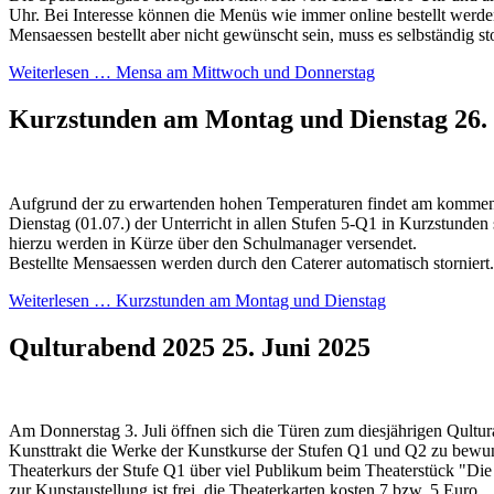
Uhr. Bei Interesse können die Menüs wie immer online bestellt werden.
Mensaessen bestellt aber nicht gewünscht sein, muss es selbständig st
Weiterlesen …
Mensa am Mittwoch und Donnerstag
Kurzstunden am Montag und Dienstag
26.
Aufgrund der zu erwartenden hohen Temperaturen findet am komme
Dienstag (01.07.) der Unterricht in allen Stufen 5-Q1 in Kurzstunden
hierzu werden in Kürze über den Schulmanager versendet.
Bestellte Mensaessen werden durch den Caterer automatisch storniert.
Weiterlesen …
Kurzstunden am Montag und Dienstag
Qulturabend 2025
25. Juni 2025
Am Donnerstag 3. Juli öffnen sich die Türen zum diesjährigen Qultu
Kunsttrakt die Werke der Kunstkurse der Stufen Q1 und Q2 zu bewun
Theaterkurs der Stufe Q1 über viel Publikum beim Theaterstück "Die
zur Kunstaustellung ist frei, die Theaterkarten kosten 7 bzw. 5 Euro.