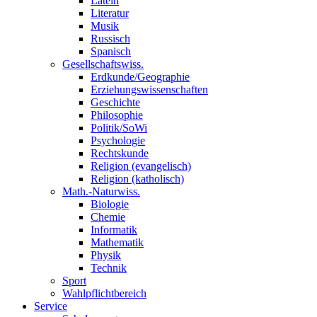
Latein
Literatur
Musik
Russisch
Spanisch
Gesellschaftswiss.
Erdkunde/Geographie
Erziehungswissenschaften
Geschichte
Philosophie
Politik/SoWi
Psychologie
Rechtskunde
Religion (evangelisch)
Religion (katholisch)
Math.-Naturwiss.
Biologie
Chemie
Informatik
Mathematik
Physik
Technik
Sport
Wahlpflichtbereich
Service