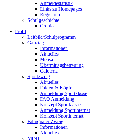
Anmeldestatistik
Links zu Homepages
Registrieren
Schulgeschichte
Cronica
Profil
Leitbild/Schulprogramm
Ganztag
Informationen
Aktuelles
Mensa
Übermittagsbetreuung
Cafeteria
Sportzweig
Aktuelles
Fakten & Köpfe
Anmeldung Sportklasse
FAQ Anmeldung
Konzept Sportklasse
Anmeldung Sportinternat
Konzept Sportinternat
Bilingualer Zweig
Informationen
Aktuelles
MINT