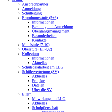
Ansprechpartner
Anmeldung
Schulleitung
Erprobungsstufe (5+6)
Informationen
Beratung und Anmeldung
Übergangsmanagement
Besonderheiten
Kontakte
Mittelstufe (7-10)
Oberstufe (EF-Q2)
Kollegium
Informationen
Aktuelles
Schulsozialarbeit am LLG
Schülervertretung (SV)
Aktuelles
Projekte
Dateien
Über die SV
Eltern
Mitwirkung am LLG
Aktuelles
Schulpflegschaft