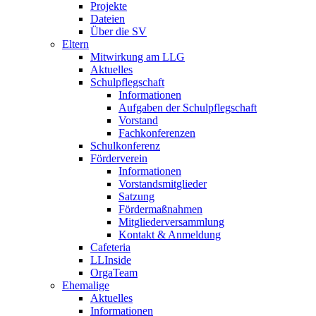
Projekte
Dateien
Über die SV
Eltern
Mitwirkung am LLG
Aktuelles
Schulpflegschaft
Informationen
Aufgaben der Schulpflegschaft
Vorstand
Fachkonferenzen
Schulkonferenz
Förderverein
Informationen
Vorstandsmitglieder
Satzung
Fördermaßnahmen
Mitgliederversammlung
Kontakt & Anmeldung
Cafeteria
LLInside
OrgaTeam
Ehemalige
Aktuelles
Informationen