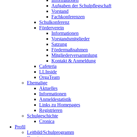
Informationen
Aufgaben der Schulpflegschaft
Vorstand
Fachkonferenzen
Schulkonferenz
Förderverein
Informationen
Vorstandsmitglieder
Satzung
Fördermaßnahmen
Mitgliederversammlung
Kontakt & Anmeldung
Cafeteria
LLInside
OrgaTeam
Ehemalige
Aktuelles
Informationen
Anmeldestatistik
Links zu Homepages
Registrieren
Schulgeschichte
Cronica
Profil
Leitbild/Schulprogramm