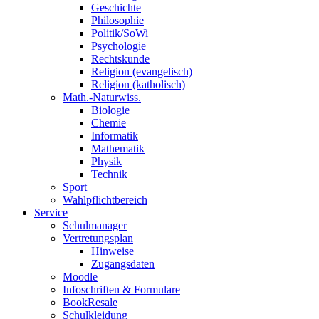
Geschichte
Philosophie
Politik/SoWi
Psychologie
Rechtskunde
Religion (evangelisch)
Religion (katholisch)
Math.-Naturwiss.
Biologie
Chemie
Informatik
Mathematik
Physik
Technik
Sport
Wahlpflichtbereich
Service
Schulmanager
Vertretungsplan
Hinweise
Zugangsdaten
Moodle
Infoschriften & Formulare
BookResale
Schulkleidung