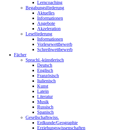
Lerncoaching
Begabungsförderung
Aktuelles
Informationen
Angebote
Akzeleration
Leseförderung
Informationen
Vorlesewettbewerb
Schreibwettbewerb
Fächer
Sprachl.-künstlerisch
Deutsch
Englisch
Französisch
Italienisch
Kunst
Latein
Literatur
Musik
Russisch
Spanisch
Gesellschaftswiss.
Erdkunde/Geographie
Erziehungswissenschaften