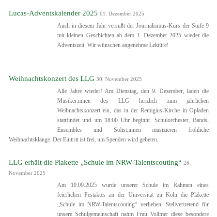
Lucas-Adventskalender 2025
01. Dezember 2025
Auch in diesem Jahr versüßt der Journalismus-Kurs der Stufe 9
mit kleinen Geschichten ab dem 1. Dezember 2025 wieder die
Adventszeit. Wir wünschen angenehme Lektüre!
Weihnachtskonzert des LLG
30. November 2025
Alle Jahre wieder! Am Dienstag, den 9. Dezember, laden die
Musiker:innen des LLG herzlich zum jährlichen
Weihnachtskonzert ein, das in der Remigius-Kirche in Opladen
stattfindet und um 18:00 Uhr beginnt. Schulorchester, Bands,
Ensembles und Solist:innen musizieren fröhliche
Weihnachtsklänge. Der Eintritt ist frei, um Spenden wird gebeten.
LLG erhält die Plakette „Schule im NRW-Talentscouting“
26.
November 2025
Am 10.09.2025 wurde unserer Schule im Rahmen eines
feierlichen Festaktes an der Universität zu Köln die Plakette
„Schule im NRW-Talentscouting“ verliehen. Stellvertretend für
unsere Schulgemeinschaft nahm Frau Vollmer diese besondere