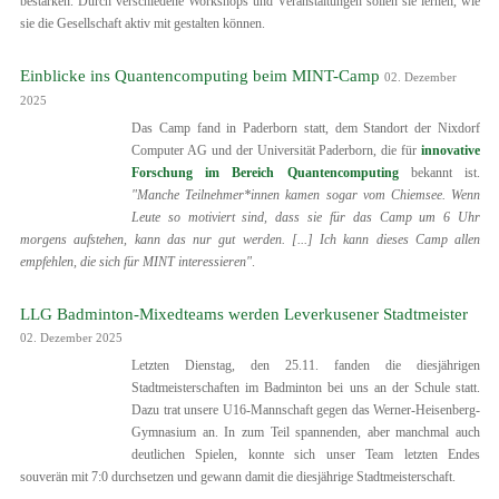
bestärken. Durch verschiedene Workshops und Veranstaltungen sollen sie lernen, wie
sie die Gesellschaft aktiv mit gestalten können.
Einblicke ins Quantencomputing beim MINT-Camp
02. Dezember
2025
Das Camp fand in Paderborn statt, dem Standort der Nixdorf
Computer AG und der Universität Paderborn, die für
innovative
Forschung im Bereich Quantencomputing
bekannt ist.
"Manche Teilnehmer*innen kamen sogar vom Chiemsee. Wenn
Leute so motiviert sind, dass sie für das Camp um 6 Uhr
morgens aufstehen, kann das nur gut werden. [...] Ich kann dieses Camp allen
empfehlen, die sich für MINT interessieren"
.
LLG Badminton-Mixedteams werden Leverkusener Stadtmeister
02. Dezember 2025
Letzten Dienstag, den 25.11. fanden die diesjährigen
Stadtmeisterschaften im Badminton bei uns an der Schule statt.
Dazu trat unsere U16-Mannschaft gegen das Werner-Heisenberg-
Gymnasium an. In zum Teil spannenden, aber manchmal auch
deutlichen Spielen, konnte sich unser Team letzten Endes
souverän mit 7:0 durchsetzen und gewann damit die diesjährige Stadtmeisterschaft.