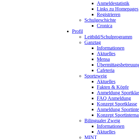
Anmeldestatistik
Links zu Homepages
Registrieren
Schulgeschichte
Cronica
Profil
Leitbild/Schulprogramm
Ganztag
Informationen
Aktuelles
Mensa
Übermittagsbetreuun
Cafeteria
Sportzweig
Aktuelles
Fakten & Köpfe
Anmeldung Sportkla
FAQ Anmeldung
Konzept Sportklasse
Anmeldung Sportinte
Konzept Sportinterna
Bilingualer Zweig
Informationen
Aktuelles
MINT