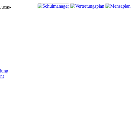
Lucas-
dung
nt