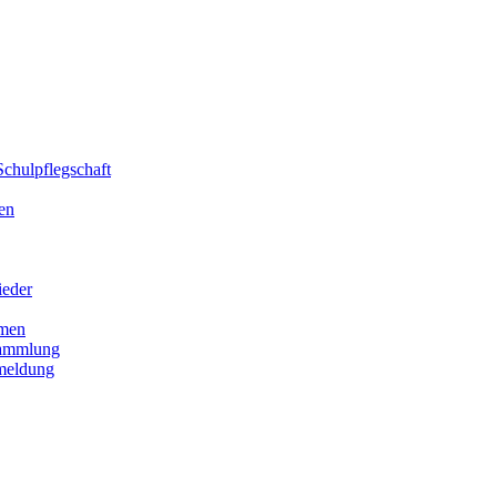
chulpflegschaft
en
ieder
men
sammlung
meldung