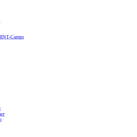
l
 MINT-Camps
t
her
n