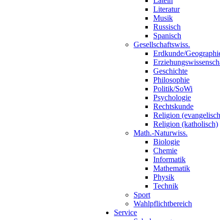
Latein
Literatur
Musik
Russisch
Spanisch
Gesellschaftswiss.
Erdkunde/Geographi
Erziehungswissensch
Geschichte
Philosophie
Politik/SoWi
Psychologie
Rechtskunde
Religion (evangelisch
Religion (katholisch)
Math.-Naturwiss.
Biologie
Chemie
Informatik
Mathematik
Physik
Technik
Sport
Wahlpflichtbereich
Service