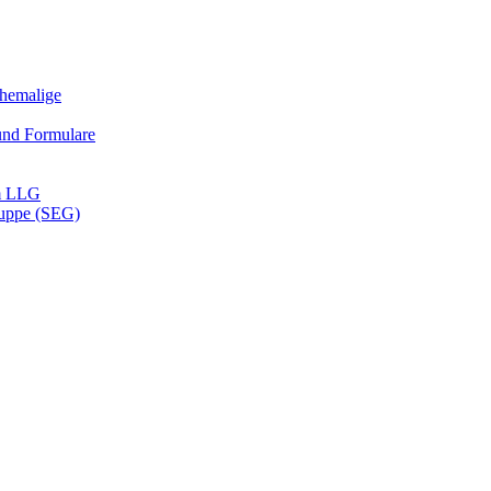
Ehemalige
und Formulare
m LLG
ruppe (SEG)