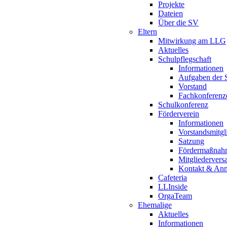
Projekte
Dateien
Über die SV
Eltern
Mitwirkung am LLG
Aktuelles
Schulpflegschaft
Informationen
Aufgaben der S
Vorstand
Fachkonferenz
Schulkonferenz
Förderverein
Informationen
Vorstandsmitgl
Satzung
Fördermaßnah
Mitgliederver
Kontakt & An
Cafeteria
LLInside
OrgaTeam
Ehemalige
Aktuelles
Informationen