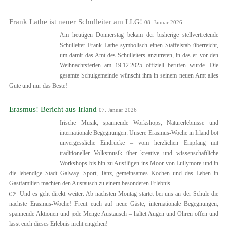
Frank Lathe ist neuer Schulleiter am LLG!
08. Januar 2026
Am heutigen Donnerstag bekam der bisherige stellvertretende
Schulleiter Frank Lathe symbolisch einen Staffelstab überreicht,
um damit das Amt des Schulleiters anzutreten, in das er vor den
Weihnachtsferien am 19.12.2025 offiziell berufen wurde. Die
gesamte Schulgemeinde wünscht ihm in seinem neuen Amt alles
Gute und nur das Beste!
Erasmus! Bericht aus Irland
07. Januar 2026
Irische Musik, spannende Workshops, Naturerlebnisse und
internationale Begegnungen: Unsere Erasmus-Woche in Irland bot
unvergessliche Eindrücke – vom herzlichen Empfang mit
traditioneller Volksmusik über kreative und wissenschaftliche
Workshops bis hin zu Ausflügen ins Moor von Lullymore und in
die lebendige Stadt Galway. Sport, Tanz, gemeinsames Kochen und das Leben in
Gastfamilien machten den Austausch zu einem besonderen Erlebnis.
👉 Und es geht direkt weiter: Ab nächsten Montag startet bei uns an der Schule die
nächste Erasmus-Woche! Freut euch auf neue Gäste, internationale Begegnungen,
spannende Aktionen und jede Menge Austausch – haltet Augen und Ohren offen und
lasst euch dieses Erlebnis nicht entgehen!