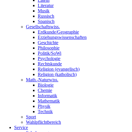
Latein
Literatur
Musik
Russisch
Spanisch
Gesellschaftswiss.
Erdkunde/Geographie
Erziehungswissenschaften
Geschichte
Philosophie
Politik/SoWi
Psychologie
Rechtskunde
Religion (evangelisch)
Religion (katholisch)
Math.-Naturwiss.
Biologie
Chemie
Informatik
Mathematik
Physik
Technik
Sport
Wahlpflichtbereich
Service