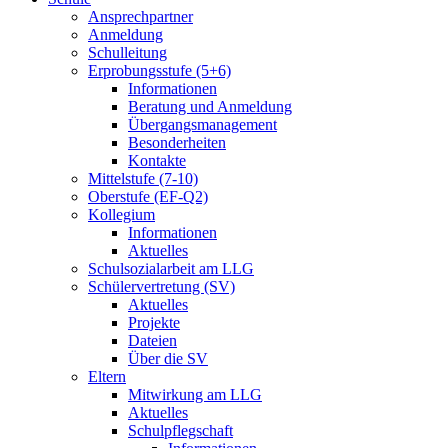
Ansprechpartner
Anmeldung
Schulleitung
Erprobungsstufe (5+6)
Informationen
Beratung und Anmeldung
Übergangsmanagement
Besonderheiten
Kontakte
Mittelstufe (7-10)
Oberstufe (EF-Q2)
Kollegium
Informationen
Aktuelles
Schulsozialarbeit am LLG
Schülervertretung (SV)
Aktuelles
Projekte
Dateien
Über die SV
Eltern
Mitwirkung am LLG
Aktuelles
Schulpflegschaft