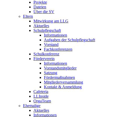
Projekte
Dateien
Über die SV
Eltern
Mitwirkung am LLG
Aktuelles
Schulpflegschaft
Informationen
Aufgaben der Schulpflegschaft
Vorstand
Fachkonferenzen
Schulkonferenz
Förderverein
Informationen
Vorstandsmitglieder
Satzung
Fördermaßnahmen
Mitgliederversammlung
Kontakt & Anmeldung
Cafeteria
LLInside
OrgaTeam
Ehemalige
Aktuelles
Informationen