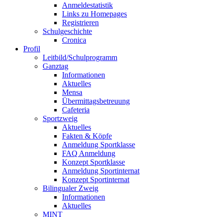
Anmeldestatistik
Links zu Homepages
Registrieren
Schulgeschichte
Cronica
Profil
Leitbild/Schulprogramm
Ganztag
Informationen
Aktuelles
Mensa
Übermittagsbetreuung
Cafeteria
Sportzweig
Aktuelles
Fakten & Köpfe
Anmeldung Sportklasse
FAQ Anmeldung
Konzept Sportklasse
Anmeldung Sportinternat
Konzept Sportinternat
Bilingualer Zweig
Informationen
Aktuelles
MINT