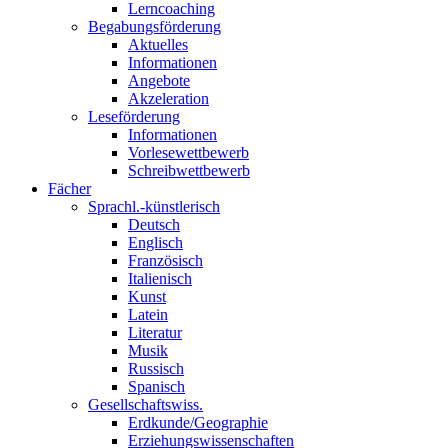
Lerncoaching
Begabungsförderung
Aktuelles
Informationen
Angebote
Akzeleration
Leseförderung
Informationen
Vorlesewettbewerb
Schreibwettbewerb
Fächer
Sprachl.-künstlerisch
Deutsch
Englisch
Französisch
Italienisch
Kunst
Latein
Literatur
Musik
Russisch
Spanisch
Gesellschaftswiss.
Erdkunde/Geographie
Erziehungswissenschaften