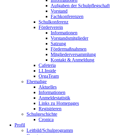
Informationen
Aufgaben der Schulpflegschaft
Vorstand
Fachkonferenzen
Schulkonferenz
Förderverein
Informationen
Vorstandsmitglieder
Satzung
Fördermaßnahmen
Mitgliederversammlung
Kontakt & Anmeldung
Cafeteria
LLInside
OrgaTeam
Ehemalige
Aktuelles
Informationen
Anmeldestatistik
Links zu Homepages
Registrieren
Schulgeschichte
Cronica
Profil
Leitbild/Schulprogramm