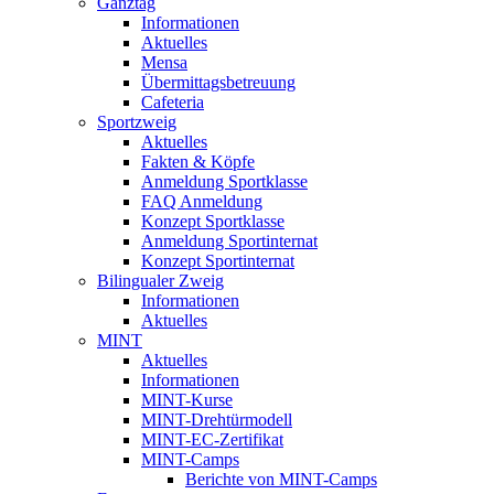
Ganztag
Informationen
Aktuelles
Mensa
Übermittagsbetreuung
Cafeteria
Sportzweig
Aktuelles
Fakten & Köpfe
Anmeldung Sportklasse
FAQ Anmeldung
Konzept Sportklasse
Anmeldung Sportinternat
Konzept Sportinternat
Bilingualer Zweig
Informationen
Aktuelles
MINT
Aktuelles
Informationen
MINT-Kurse
MINT-Drehtürmodell
MINT-EC-Zertifikat
MINT-Camps
Berichte von MINT-Camps