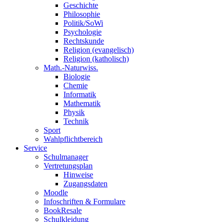
Geschichte
Philosophie
Politik/SoWi
Psychologie
Rechtskunde
Religion (evangelisch)
Religion (katholisch)
Math.-Naturwiss.
Biologie
Chemie
Informatik
Mathematik
Physik
Technik
Sport
Wahlpflichtbereich
Service
Schulmanager
Vertretungsplan
Hinweise
Zugangsdaten
Moodle
Infoschriften & Formulare
BookResale
Schulkleidung