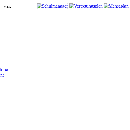
Lucas-
dung
nt