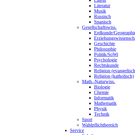
Latein
Literatur
Musik
Russisch
Spanisch
Gesellschaftswiss.
Erdkunde/Geographi
Erziehungswissensch
Geschichte
Philosophie
Politik/SoWi
Psychologie
Rechtskunde
Religion (evangelisch
Religion (katholisch)
Math.-Naturwiss.
Biologie
Chemie
Informatik
Mathematik
Physik
Technik
Sport
Wahlpflichtbereich
Service