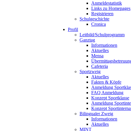
Anmeldestatistik
Links zu Homepages
Registrieren
Schulgeschichte
Cronica
Profil
Leitbild/Schulprogramm
Ganztag
Informationen
Aktuelles
Mensa
Übermittagsbetreuun
Cafeteria
Sportzweig
Aktuelles
Fakten & Köpfe
Anmeldung Sportkla
FAQ Anmeldung
Konzept Sportklasse
Anmeldung Sportinte
Konzept Sportinterna
Bilingualer Zweig
Informationen
Aktuelles
MINT