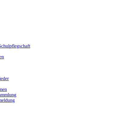
chulpflegschaft
en
ieder
men
sammlung
meldung