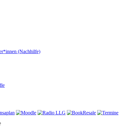
er*innen (Nachhilfe)
dle
e