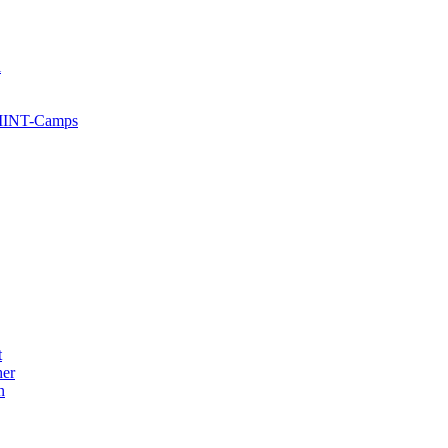
l
 MINT-Camps
t
her
n