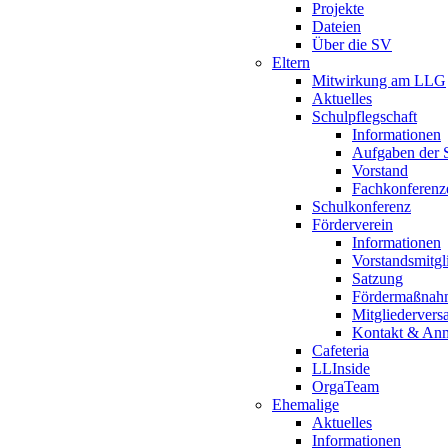
Projekte
Dateien
Über die SV
Eltern
Mitwirkung am LLG
Aktuelles
Schulpflegschaft
Informationen
Aufgaben der S
Vorstand
Fachkonferenz
Schulkonferenz
Förderverein
Informationen
Vorstandsmitgl
Satzung
Fördermaßnah
Mitgliederver
Kontakt & An
Cafeteria
LLInside
OrgaTeam
Ehemalige
Aktuelles
Informationen