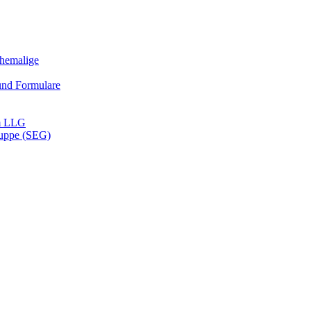
Ehemalige
und Formulare
m LLG
ruppe (SEG)