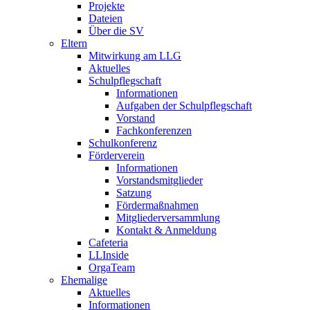
Projekte
Dateien
Über die SV
Eltern
Mitwirkung am LLG
Aktuelles
Schulpflegschaft
Informationen
Aufgaben der Schulpflegschaft
Vorstand
Fachkonferenzen
Schulkonferenz
Förderverein
Informationen
Vorstandsmitglieder
Satzung
Fördermaßnahmen
Mitgliederversammlung
Kontakt & Anmeldung
Cafeteria
LLInside
OrgaTeam
Ehemalige
Aktuelles
Informationen