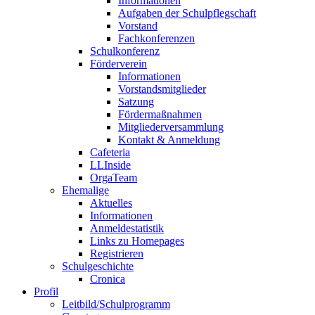
Informationen
Aufgaben der Schulpflegschaft
Vorstand
Fachkonferenzen
Schulkonferenz
Förderverein
Informationen
Vorstandsmitglieder
Satzung
Fördermaßnahmen
Mitgliederversammlung
Kontakt & Anmeldung
Cafeteria
LLInside
OrgaTeam
Ehemalige
Aktuelles
Informationen
Anmeldestatistik
Links zu Homepages
Registrieren
Schulgeschichte
Cronica
Profil
Leitbild/Schulprogramm