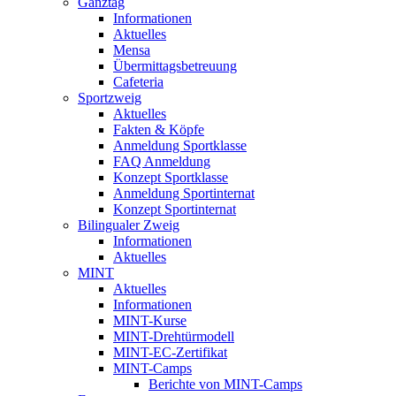
Ganztag
Informationen
Aktuelles
Mensa
Übermittagsbetreuung
Cafeteria
Sportzweig
Aktuelles
Fakten & Köpfe
Anmeldung Sportklasse
FAQ Anmeldung
Konzept Sportklasse
Anmeldung Sportinternat
Konzept Sportinternat
Bilingualer Zweig
Informationen
Aktuelles
MINT
Aktuelles
Informationen
MINT-Kurse
MINT-Drehtürmodell
MINT-EC-Zertifikat
MINT-Camps
Berichte von MINT-Camps