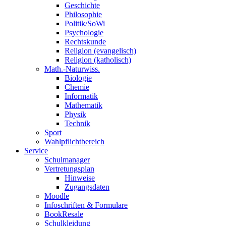
Geschichte
Philosophie
Politik/SoWi
Psychologie
Rechtskunde
Religion (evangelisch)
Religion (katholisch)
Math.-Naturwiss.
Biologie
Chemie
Informatik
Mathematik
Physik
Technik
Sport
Wahlpflichtbereich
Service
Schulmanager
Vertretungsplan
Hinweise
Zugangsdaten
Moodle
Infoschriften & Formulare
BookResale
Schulkleidung