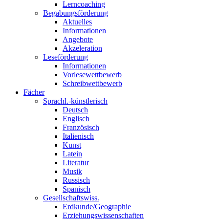
Lerncoaching
Begabungsförderung
Aktuelles
Informationen
Angebote
Akzeleration
Leseförderung
Informationen
Vorlesewettbewerb
Schreibwettbewerb
Fächer
Sprachl.-künstlerisch
Deutsch
Englisch
Französisch
Italienisch
Kunst
Latein
Literatur
Musik
Russisch
Spanisch
Gesellschaftswiss.
Erdkunde/Geographie
Erziehungswissenschaften