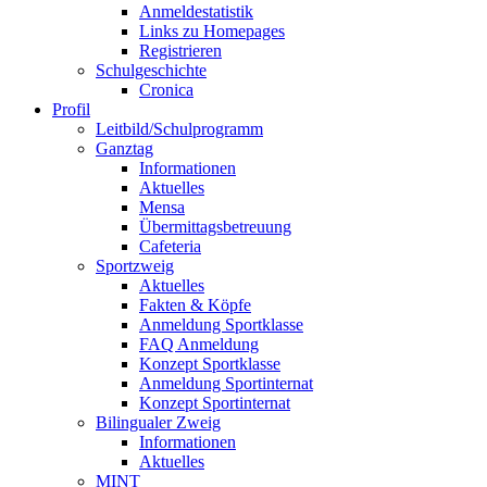
Anmeldestatistik
Links zu Homepages
Registrieren
Schulgeschichte
Cronica
Profil
Leitbild/Schulprogramm
Ganztag
Informationen
Aktuelles
Mensa
Übermittagsbetreuung
Cafeteria
Sportzweig
Aktuelles
Fakten & Köpfe
Anmeldung Sportklasse
FAQ Anmeldung
Konzept Sportklasse
Anmeldung Sportinternat
Konzept Sportinternat
Bilingualer Zweig
Informationen
Aktuelles
MINT