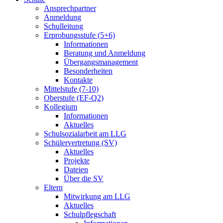
Ansprechpartner
Anmeldung
Schulleitung
Erprobungsstufe (5+6)
Informationen
Beratung und Anmeldung
Übergangsmanagement
Besonderheiten
Kontakte
Mittelstufe (7-10)
Oberstufe (EF-Q2)
Kollegium
Informationen
Aktuelles
Schulsozialarbeit am LLG
Schülervertretung (SV)
Aktuelles
Projekte
Dateien
Über die SV
Eltern
Mitwirkung am LLG
Aktuelles
Schulpflegschaft