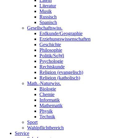
Latein
Literatur
Musik
Russisch
Spanisch
Gesellschaftswiss.
Erdkunde/Geographie
Erziehungswissenschaften
Geschichte
Philosophie
Politik/SoWi
Psychologie
Rechtskunde
Religion (evangelisch)
Religion (katholisch)
Math.-Naturwiss.
Biologie
Chemie
Informatik
Mathematik
Physik
Technik
Sport
Wahlpflichtbereich
Service