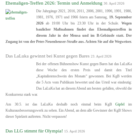
Ehemaligen-Treffen 2026: Termin und Anmeldung
30. April 2026
Die Jahrgänge 2021, 2016, 2011, 2006, 2001, 1996, 1991, 1986,
1981, 1976, 1971 und 1966 feiern am Samstag,
19. September
2026
ab 19:00 Uhr bis 23:30 Uhr in der Schule.
Wegen
baulicher Maßnahmen findet das Ehemaligentreffen in
diesem Jahr in der Mensa und im B-Gebäude statt. Der
Zugang ist von der Peter-Neuenheuser-Straße aus. Achten Sie auf die Wegweiser.
Das LaLuka gewinnt bei Kunst gegen Bares
23. April 2026
Bei der offenen Bühnenshow Kunst gegen Bares hat das LaLuKa
diese Woche den ersten Preis und damit den Titel
„Kapitalistenschwein des Monats“ gewonnen. Bei KgB werden
die 5 Acts vom Publikum bewertet und das Urteil war eindeutig:
Das LaLuKa hat an diesem Abend am besten gefallen, obwohl die
Konkurrenz stark war.
Am 30.5. ist das LaLuKa deshalb noch einmal beim KgB
Gipfel
im
Kulturausbesserungswerk zu sehen. Ein Abend, an dem alle Gewinner der KgB Shows
dieser Spielzeit auftreten. Nicht verpassen!
Das LLG stimmt für Olympia!
15. April 2026