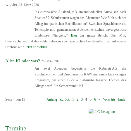
wieder
25. März 2026
Ins europäische Ausland, z.B. im individuellen Austausch nach
Spanien? 2 Schülerinnen wagen das Abenteuer. Wie fühlt sich der
Alltag im spanischen Bachillerato an? Zwischen Sprachbarrieren,
Tentempié und gemeinsamen Abenden entstehen unvergessliche
Erlebnisse. Niergierig?
Hier
der ganze Bericht über Mut,
Freundschaften und das echte Leben in einer spanischen Gastfamilie
.
Lust auf eigene
Erfahrungen?
Jetzt anmelden
.
Alles KI oder was?
25. März 2026
An zwei Abenden begeisterte die Kabarett-AG die
Zuschauerinnen und Zuschauer im KAW mit einem kurzweiligen
Programm, das einen Blick auf absurd-alltägliche Themen des
Alltags warf. Ein Schwerpunkt: KI.
Seite 4 von 13
Anfang
Zurück
1
2
3
4
5
6
7
Vorwärts
Ende
Termine