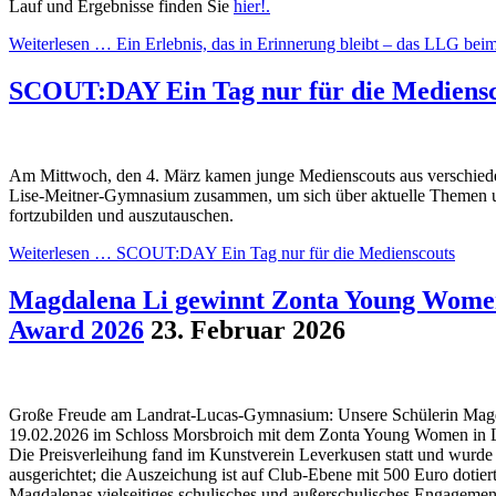
Lauf und Ergebnisse finden Sie
hier!.
Weiterlesen …
Ein Erlebnis, das in Erinnerung bleibt – das LLG beim
SCOUT:DAY Ein Tag nur für die Mediensc
Am Mittwoch, den 4. März kamen junge Medienscouts aus verschie
Lise-Meitner-Gymnasium zusammen, um sich über aktuelle Themen 
fortzubilden und auszutauschen.
Weiterlesen …
SCOUT:DAY Ein Tag nur für die Medienscouts
Magdalena Li gewinnt Zonta Young Women
Award 2026
23. Februar 2026
Große Freude am Landrat-Lucas-Gymnasium: Unsere Schülerin Mag
19.02.2026 im Schloss Morsbroich mit dem Zonta Young Women in L
Die Preisverleihung fand im Kunstverein Leverkusen statt und wur
ausgerichtet; die Auszeichung ist auf Club-Ebene mit 500 Euro dotier
Magdalenas vielseitiges schulisches und außerschulisches Engagement