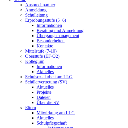
Ansprechpartner
Anmeldung
Schulleitung
Erprobungsstufe (5+6)
Informationen
Beratung und Anmeldung
Übergangsmanagement
Besonderheiten
Kontakte
Mittelstufe (7-10)
Oberstufe (EF-Q2)
Kollegium
Informationen
Aktuelles
Schulsozialarbeit am LLG
Schülervertretung (SV)
Aktuelles
Projekte
Dateien
Über die SV
Eltern
Mitwirkung am LLG
Aktuelles
Schulpflegschaft