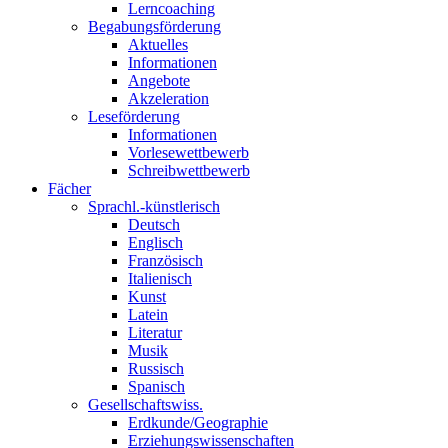
Lerncoaching
Begabungsförderung
Aktuelles
Informationen
Angebote
Akzeleration
Leseförderung
Informationen
Vorlesewettbewerb
Schreibwettbewerb
Fächer
Sprachl.-künstlerisch
Deutsch
Englisch
Französisch
Italienisch
Kunst
Latein
Literatur
Musik
Russisch
Spanisch
Gesellschaftswiss.
Erdkunde/Geographie
Erziehungswissenschaften