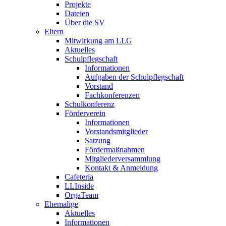
Projekte
Dateien
Über die SV
Eltern
Mitwirkung am LLG
Aktuelles
Schulpflegschaft
Informationen
Aufgaben der Schulpflegschaft
Vorstand
Fachkonferenzen
Schulkonferenz
Förderverein
Informationen
Vorstandsmitglieder
Satzung
Fördermaßnahmen
Mitgliederversammlung
Kontakt & Anmeldung
Cafeteria
LLInside
OrgaTeam
Ehemalige
Aktuelles
Informationen