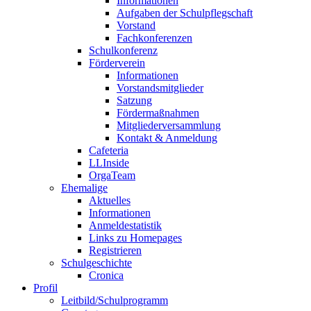
Informationen
Aufgaben der Schulpflegschaft
Vorstand
Fachkonferenzen
Schulkonferenz
Förderverein
Informationen
Vorstandsmitglieder
Satzung
Fördermaßnahmen
Mitgliederversammlung
Kontakt & Anmeldung
Cafeteria
LLInside
OrgaTeam
Ehemalige
Aktuelles
Informationen
Anmeldestatistik
Links zu Homepages
Registrieren
Schulgeschichte
Cronica
Profil
Leitbild/Schulprogramm