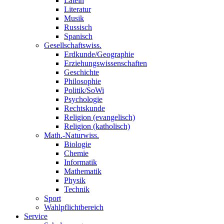
Latein
Literatur
Musik
Russisch
Spanisch
Gesellschaftswiss.
Erdkunde/Geographie
Erziehungswissenschaften
Geschichte
Philosophie
Politik/SoWi
Psychologie
Rechtskunde
Religion (evangelisch)
Religion (katholisch)
Math.-Naturwiss.
Biologie
Chemie
Informatik
Mathematik
Physik
Technik
Sport
Wahlpflichtbereich
Service