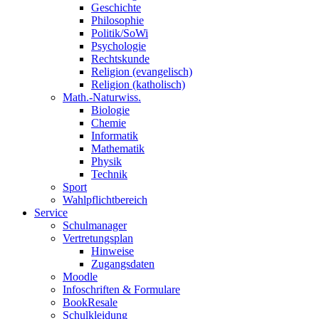
Geschichte
Philosophie
Politik/SoWi
Psychologie
Rechtskunde
Religion (evangelisch)
Religion (katholisch)
Math.-Naturwiss.
Biologie
Chemie
Informatik
Mathematik
Physik
Technik
Sport
Wahlpflichtbereich
Service
Schulmanager
Vertretungsplan
Hinweise
Zugangsdaten
Moodle
Infoschriften & Formulare
BookResale
Schulkleidung