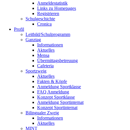
Anmeldestatistik
Links zu Homepages
Registrieren
Schulgeschichte
Cronica
Profil
Leitbild/Schulprogramm
Ganztag
Informationen
Aktuelles
Mensa
Übermittagsbetreuung
Cafeteria
Sportzweig
Aktuelles
Fakten & Köpfe
Anmeldung Sportklasse
FAQ Anmeldung
Konzept Sportklasse
Anmeldung Sportinternat
Konzept Sportinternat
Bilingualer Zweig
Informationen
Aktuelles
MINT