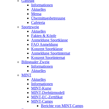
Ganztag
Informationen
Aktuelles
Mensa
Übermittagsbetreuung
Cafeteria
Sportzweig
Aktuelles
Fakten & Köpfe
Anmeldung Sportklasse
FAQ Anmeldung
Konzept Sportklasse
Anmeldung Sportinternat
Konzept Sportinternat
Bilingualer Zweig
Informationen
Aktuelles
MINT
Aktuelles
Informationen
MINT-Kurse
MINT-Drehtürmodell
MINT-EC-Zertifikat
MINT-Camps
Berichte von MINT-Camps