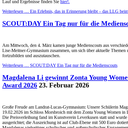
Lauf und Ergebnisse finden Sie
hier!.
Weiterlesen …
Ein Erlebnis, das in Erinnerung bleibt – das LLG beim
SCOUT:DAY Ein Tag nur für die Mediensc
Am Mittwoch, den 4. März kamen junge Medienscouts aus verschie
Lise-Meitner-Gymnasium zusammen, um sich über aktuelle Themen 
fortzubilden und auszutauschen.
Weiterlesen …
SCOUT:DAY Ein Tag nur für die Medienscouts
Magdalena Li gewinnt Zonta Young Women
Award 2026
23. Februar 2026
Große Freude am Landrat-Lucas-Gymnasium: Unsere Schülerin Mag
19.02.2026 im Schloss Morsbroich mit dem Zonta Young Women in L
Die Preisverleihung fand im Kunstverein Leverkusen statt und wur
ausgerichtet; die Auszeichung ist auf Club-Ebene mit 500 Euro dotier
Magdalenas vielseitiges schulisches und außerschulisches Engagement