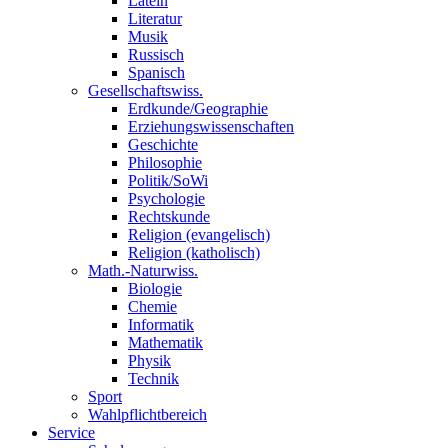
Latein
Literatur
Musik
Russisch
Spanisch
Gesellschaftswiss.
Erdkunde/Geographie
Erziehungswissenschaften
Geschichte
Philosophie
Politik/SoWi
Psychologie
Rechtskunde
Religion (evangelisch)
Religion (katholisch)
Math.-Naturwiss.
Biologie
Chemie
Informatik
Mathematik
Physik
Technik
Sport
Wahlpflichtbereich
Service