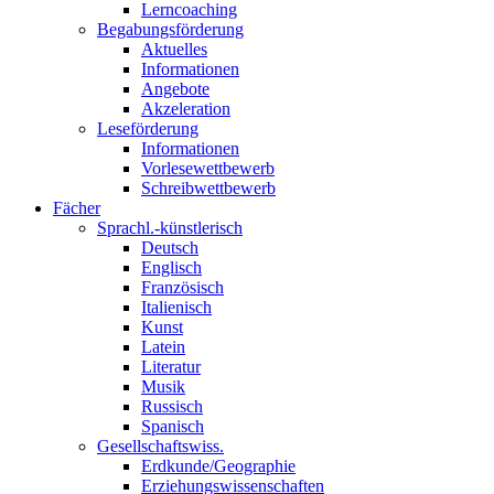
Lerncoaching
Begabungsförderung
Aktuelles
Informationen
Angebote
Akzeleration
Leseförderung
Informationen
Vorlesewettbewerb
Schreibwettbewerb
Fächer
Sprachl.-künstlerisch
Deutsch
Englisch
Französisch
Italienisch
Kunst
Latein
Literatur
Musik
Russisch
Spanisch
Gesellschaftswiss.
Erdkunde/Geographie
Erziehungswissenschaften