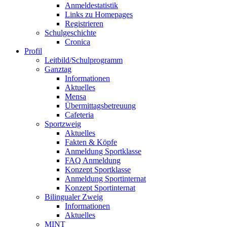
Anmeldestatistik
Links zu Homepages
Registrieren
Schulgeschichte
Cronica
Profil
Leitbild/Schulprogramm
Ganztag
Informationen
Aktuelles
Mensa
Übermittagsbetreuung
Cafeteria
Sportzweig
Aktuelles
Fakten & Köpfe
Anmeldung Sportklasse
FAQ Anmeldung
Konzept Sportklasse
Anmeldung Sportinternat
Konzept Sportinternat
Bilingualer Zweig
Informationen
Aktuelles
MINT