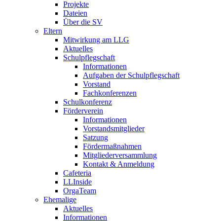
Projekte
Dateien
Über die SV
Eltern
Mitwirkung am LLG
Aktuelles
Schulpflegschaft
Informationen
Aufgaben der Schulpflegschaft
Vorstand
Fachkonferenzen
Schulkonferenz
Förderverein
Informationen
Vorstandsmitglieder
Satzung
Fördermaßnahmen
Mitgliederversammlung
Kontakt & Anmeldung
Cafeteria
LLInside
OrgaTeam
Ehemalige
Aktuelles
Informationen