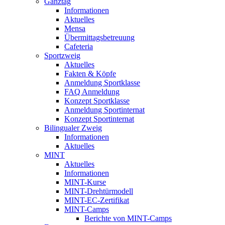
Ganztag
Informationen
Aktuelles
Mensa
Übermittagsbetreuung
Cafeteria
Sportzweig
Aktuelles
Fakten & Köpfe
Anmeldung Sportklasse
FAQ Anmeldung
Konzept Sportklasse
Anmeldung Sportinternat
Konzept Sportinternat
Bilingualer Zweig
Informationen
Aktuelles
MINT
Aktuelles
Informationen
MINT-Kurse
MINT-Drehtürmodell
MINT-EC-Zertifikat
MINT-Camps
Berichte von MINT-Camps