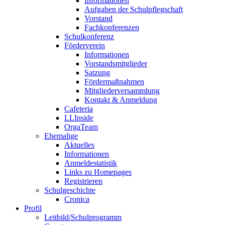
Informationen
Aufgaben der Schulpflegschaft
Vorstand
Fachkonferenzen
Schulkonferenz
Förderverein
Informationen
Vorstandsmitglieder
Satzung
Fördermaßnahmen
Mitgliederversammlung
Kontakt & Anmeldung
Cafeteria
LLInside
OrgaTeam
Ehemalige
Aktuelles
Informationen
Anmeldestatistik
Links zu Homepages
Registrieren
Schulgeschichte
Cronica
Profil
Leitbild/Schulprogramm