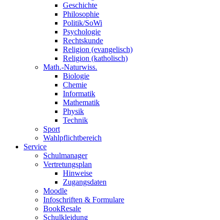
Geschichte
Philosophie
Politik/SoWi
Psychologie
Rechtskunde
Religion (evangelisch)
Religion (katholisch)
Math.-Naturwiss.
Biologie
Chemie
Informatik
Mathematik
Physik
Technik
Sport
Wahlpflichtbereich
Service
Schulmanager
Vertretungsplan
Hinweise
Zugangsdaten
Moodle
Infoschriften & Formulare
BookResale
Schulkleidung