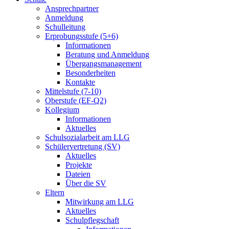
Ansprechpartner
Anmeldung
Schulleitung
Erprobungsstufe (5+6)
Informationen
Beratung und Anmeldung
Übergangsmanagement
Besonderheiten
Kontakte
Mittelstufe (7-10)
Oberstufe (EF-Q2)
Kollegium
Informationen
Aktuelles
Schulsozialarbeit am LLG
Schülervertretung (SV)
Aktuelles
Projekte
Dateien
Über die SV
Eltern
Mitwirkung am LLG
Aktuelles
Schulpflegschaft