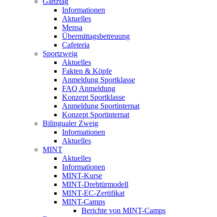
Ganztag
Informationen
Aktuelles
Mensa
Übermittagsbetreuung
Cafeteria
Sportzweig
Aktuelles
Fakten & Köpfe
Anmeldung Sportklasse
FAQ Anmeldung
Konzept Sportklasse
Anmeldung Sportinternat
Konzept Sportinternat
Bilingualer Zweig
Informationen
Aktuelles
MINT
Aktuelles
Informationen
MINT-Kurse
MINT-Drehtürmodell
MINT-EC-Zertifikat
MINT-Camps
Berichte von MINT-Camps