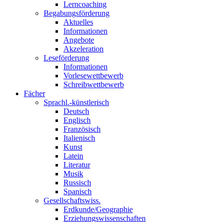
Lerncoaching
Begabungsförderung
Aktuelles
Informationen
Angebote
Akzeleration
Leseförderung
Informationen
Vorlesewettbewerb
Schreibwettbewerb
Fächer
Sprachl.-künstlerisch
Deutsch
Englisch
Französisch
Italienisch
Kunst
Latein
Literatur
Musik
Russisch
Spanisch
Gesellschaftswiss.
Erdkunde/Geographie
Erziehungswissenschaften