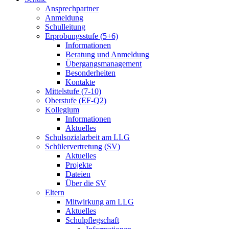
Ansprechpartner
Anmeldung
Schulleitung
Erprobungsstufe (5+6)
Informationen
Beratung und Anmeldung
Übergangsmanagement
Besonderheiten
Kontakte
Mittelstufe (7-10)
Oberstufe (EF-Q2)
Kollegium
Informationen
Aktuelles
Schulsozialarbeit am LLG
Schülervertretung (SV)
Aktuelles
Projekte
Dateien
Über die SV
Eltern
Mitwirkung am LLG
Aktuelles
Schulpflegschaft