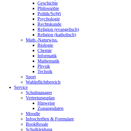
Geschichte
Philosophie
Politik/SoWi
Psychologie
Rechtskunde
Religion (evangelisch)
Religion (katholisch)
Math.-Naturwiss.
Biologie
Chemie
Informatik
Mathematik
Physik
Technik
Sport
Wahlpflichtbereich
Service
Schulmanager
Vertretungsplan
Hinweise
Zugangsdaten
Moodle
Infoschriften & Formulare
BookResale
Schulkleidung