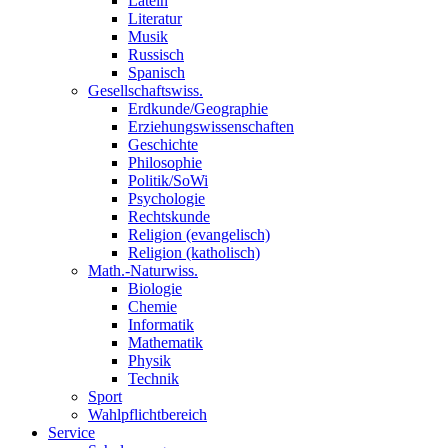
Latein
Literatur
Musik
Russisch
Spanisch
Gesellschaftswiss.
Erdkunde/Geographie
Erziehungswissenschaften
Geschichte
Philosophie
Politik/SoWi
Psychologie
Rechtskunde
Religion (evangelisch)
Religion (katholisch)
Math.-Naturwiss.
Biologie
Chemie
Informatik
Mathematik
Physik
Technik
Sport
Wahlpflichtbereich
Service