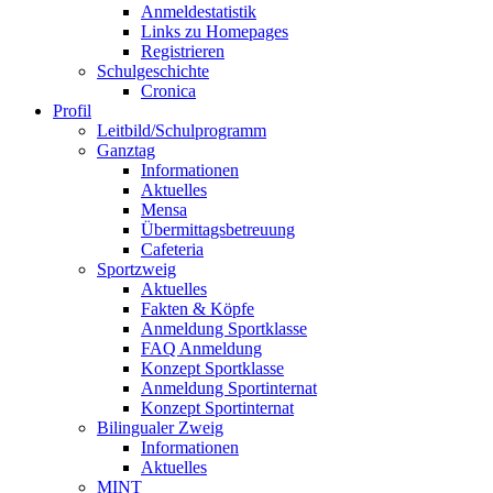
Anmeldestatistik
Links zu Homepages
Registrieren
Schulgeschichte
Cronica
Profil
Leitbild/Schulprogramm
Ganztag
Informationen
Aktuelles
Mensa
Übermittagsbetreuung
Cafeteria
Sportzweig
Aktuelles
Fakten & Köpfe
Anmeldung Sportklasse
FAQ Anmeldung
Konzept Sportklasse
Anmeldung Sportinternat
Konzept Sportinternat
Bilingualer Zweig
Informationen
Aktuelles
MINT