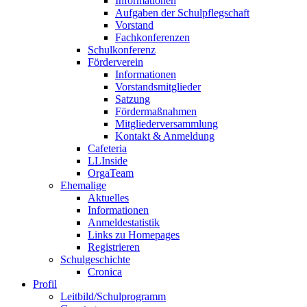
Informationen
Aufgaben der Schulpflegschaft
Vorstand
Fachkonferenzen
Schulkonferenz
Förderverein
Informationen
Vorstandsmitglieder
Satzung
Fördermaßnahmen
Mitgliederversammlung
Kontakt & Anmeldung
Cafeteria
LLInside
OrgaTeam
Ehemalige
Aktuelles
Informationen
Anmeldestatistik
Links zu Homepages
Registrieren
Schulgeschichte
Cronica
Profil
Leitbild/Schulprogramm