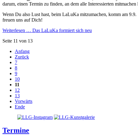
darum, einen Termin zu finden, an dem alle Interessierten mitmachen
Wenn Du also Lust hast, beim LaLuKa mitzumachen, komm am 9.9.
freuen uns auf Dich!
Weiterlesen …
Das LaLuKa formiert sich neu
Seite 11 von 13
Anfang
Zurück
7
8
9
10
11
12
13
Vorwärts
Ende
Termine