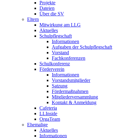
Projekte
Dateien
Über die SV
Eltern
Mitwirkung am LLG
Aktuelles
Schulpflegschaft
Informationen
Aufgaben der Schulpflegschaft
Vorstand
Fachkonferenzen
Schulkonferenz
Förderverein
Informationen
Vorstandsmitglieder
Satzung
Fördermaßnahmen
Mitgliederversammlung
Kontakt & Anmeldung
Cafeteria
LLInside
OrgaTeam
Ehemalige
Aktuelles
Informationen