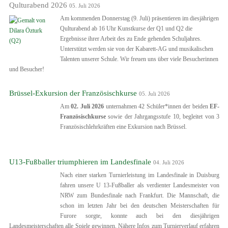
Qulturabend 2026
05. Juli 2026
Am kommenden Donnerstag (9. Juli) präsentieren im diesjährigen
Qulturabend ab 16 Uhr Kunstkurse der Q1 und Q2 die
Ergebnisse ihrer Arbeit des zu Ende gehenden Schuljahres.
Unterstützt werden sie von der Kabarett-AG und musikalischen
Talenten unserer Schule. Wir freuen uns über viele Besucherinnen
und Besucher!
Brüssel-Exkursion der Französischkurse
05. Juli 2026
Am
02. Juli 2026
unternahmen 42 Schüler*innen der beiden
EF-
Franz
ö
sischkurse
sowie der Jahrgangsstufe 10, begleitet von 3
Französischlehrkräften eine Exkursion nach Brüssel.
U13-Fußballer triumphieren im Landesfinale
04. Juli 2026
Nach einer starken Turnierleistung im Landesfinale in Duisburg
fahren unsere U 13-Fußballer als verdienter Landesmeister von
NRW zum Bundesfinale nach Frankfurt. Die Mannschaft, die
schon im letzten Jahr bei den deutschen Meisterschaften für
Furore sorgte, konnte auch bei den diesjährigen
Landesmeisterschaften alle Spiele gewinnen. Nähere Infos zum Turnierverlauf erfahren