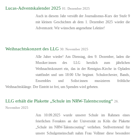
Lucas-Adventskalender 2025
01. Dezember 2025
Auch in diesem Jahr versüßt der Journalismus-Kurs der Stufe 9
mit kleinen Geschichten ab dem 1. Dezember 2025 wieder die
Adventszeit. Wir wünschen angenehme Lektüre!
Weihnachtskonzert des LLG
30. November 2025
Alle Jahre wieder! Am Dienstag, den 9. Dezember, laden die
Musiker:innen des LLG herzlich zum jährlichen
Weihnachtskonzert ein, das in der Remigius-Kirche in Opladen
stattfindet und um 18:00 Uhr beginnt. Schulorchester, Bands,
Ensembles und Solist:innen musizieren fröhliche
Weihnachtsklänge. Der Eintritt ist frei, um Spenden wird gebeten.
LLG erhält die Plakette „Schule im NRW-Talentscouting“
26.
November 2025
Am 10.09.2025 wurde unserer Schule im Rahmen eines
feierlichen Festaktes an der Universität zu Köln die Plakette
„Schule im NRW-Talentscouting“ verliehen. Stellvertretend für
unsere Schulgemeinschaft nahm Frau Vollmer diese besondere