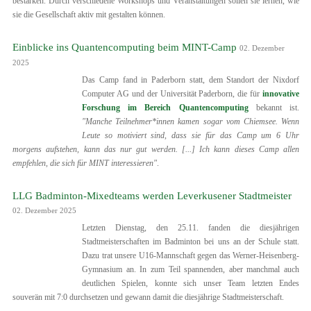
bestärken. Durch verschiedene Workshops und Veranstaltungen sollen sie lernen, wie
sie die Gesellschaft aktiv mit gestalten können.
Einblicke ins Quantencomputing beim MINT-Camp
02. Dezember
2025
Das Camp fand in Paderborn statt, dem Standort der Nixdorf
Computer AG und der Universität Paderborn, die für
innovative
Forschung im Bereich Quantencomputing
bekannt ist.
"Manche Teilnehmer*innen kamen sogar vom Chiemsee. Wenn
Leute so motiviert sind, dass sie für das Camp um 6 Uhr
morgens aufstehen, kann das nur gut werden. [...] Ich kann dieses Camp allen
empfehlen, die sich für MINT interessieren"
.
LLG Badminton-Mixedteams werden Leverkusener Stadtmeister
02. Dezember 2025
Letzten Dienstag, den 25.11. fanden die diesjährigen
Stadtmeisterschaften im Badminton bei uns an der Schule statt.
Dazu trat unsere U16-Mannschaft gegen das Werner-Heisenberg-
Gymnasium an. In zum Teil spannenden, aber manchmal auch
deutlichen Spielen, konnte sich unser Team letzten Endes
souverän mit 7:0 durchsetzen und gewann damit die diesjährige Stadtmeisterschaft.