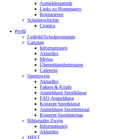
Anmeldestatistik
Links zu Homepages
Registrieren
Schulgeschichte
Cronica
Profil
Leitbild/Schulprogramm
Ganztag
Informationen
Aktuelles
Mensa
Übermittagsbetreuung
Cafeteria
Sportzweig
Aktuelles
Fakten & Köpfe
Anmeldung Sportklasse
FAQ Anmeldung
Konzept Sportklasse
Anmeldung Sportinternat
Konzept Sportinternat
Bilingualer Zweig
Informationen
Aktuelles
MINT