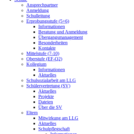
Ansprechpartner
Anmeldung
Schulleitung
Erprobungsstufe (5+6)
Informationen
Beratung und Anmeldung
Übergangsmanagement
Besonderheiten
Kontakte
Mittelstufe (7-10)
Oberstufe (EF-Q2)
Kollegium
Informationen
Aktuelles
Schulsozialarbeit am LLG
Schülervertretung (SV)
Aktuelles
Projekte
Dateien
Über die SV
Eltern
Mitwirkung am LLG
Aktuelles
Schulpflegschaft