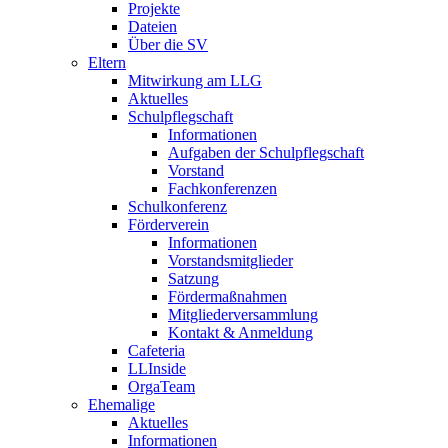
Projekte
Dateien
Über die SV
Eltern
Mitwirkung am LLG
Aktuelles
Schulpflegschaft
Informationen
Aufgaben der Schulpflegschaft
Vorstand
Fachkonferenzen
Schulkonferenz
Förderverein
Informationen
Vorstandsmitglieder
Satzung
Fördermaßnahmen
Mitgliederversammlung
Kontakt & Anmeldung
Cafeteria
LLInside
OrgaTeam
Ehemalige
Aktuelles
Informationen