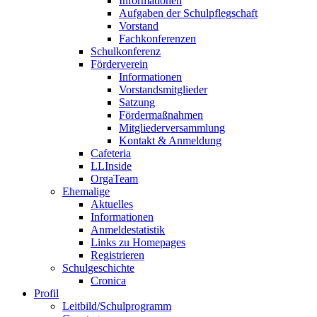
Informationen
Aufgaben der Schulpflegschaft
Vorstand
Fachkonferenzen
Schulkonferenz
Förderverein
Informationen
Vorstandsmitglieder
Satzung
Fördermaßnahmen
Mitgliederversammlung
Kontakt & Anmeldung
Cafeteria
LLInside
OrgaTeam
Ehemalige
Aktuelles
Informationen
Anmeldestatistik
Links zu Homepages
Registrieren
Schulgeschichte
Cronica
Profil
Leitbild/Schulprogramm