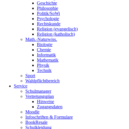
Geschichte
Philosophie
Politik/SoWi
Psychologie
Rechtskunde
Religion (evangelisch)
Religion (katholisch)
Math.-Naturwiss.
Biologie
Chemie
Informatik
Mathematik
Physik
Technik
Sport
Wahlpflichtbereich
Service
Schulmanager
Vertretungsplan
Hinweise
Zugangsdaten
Moodle
Infoschriften & Formulare
BookResale
Schulkleidung