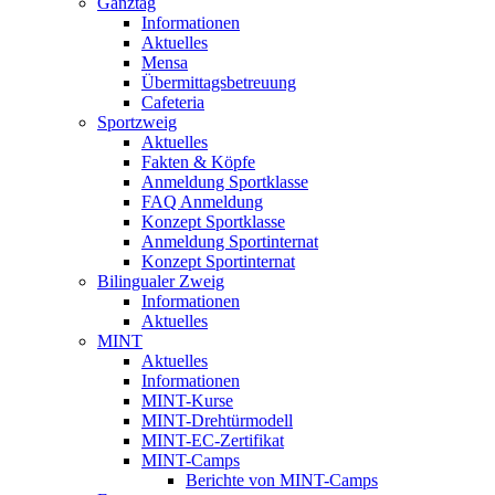
Ganztag
Informationen
Aktuelles
Mensa
Übermittagsbetreuung
Cafeteria
Sportzweig
Aktuelles
Fakten & Köpfe
Anmeldung Sportklasse
FAQ Anmeldung
Konzept Sportklasse
Anmeldung Sportinternat
Konzept Sportinternat
Bilingualer Zweig
Informationen
Aktuelles
MINT
Aktuelles
Informationen
MINT-Kurse
MINT-Drehtürmodell
MINT-EC-Zertifikat
MINT-Camps
Berichte von MINT-Camps