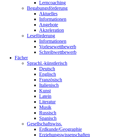
Lerncoaching
Begabungsförderung
Aktuelles
Informationen
Angebote
Akzeleration
Leseförderung
Informationen
Vorlesewettbewerb
Schreibwettbewerb
Fächer
Sprachl.-künstlerisch
Deutsch
Englisch
Französisch
Italienisch
Kunst
Latein
Literatur
Musik
Russisch
Spanisch
Gesellschaftswiss.
Erdkunde/Geographie
Erziehungswissenschaften