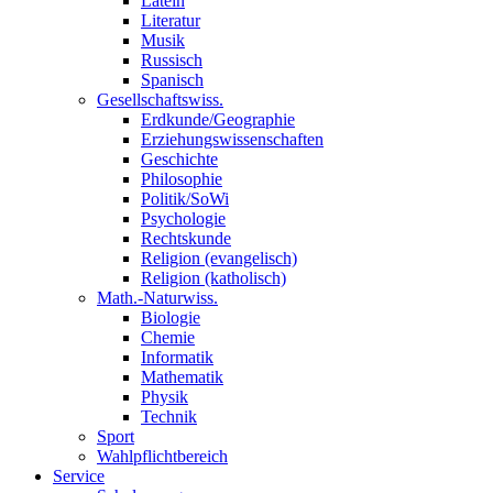
Latein
Literatur
Musik
Russisch
Spanisch
Gesellschaftswiss.
Erdkunde/Geographie
Erziehungswissenschaften
Geschichte
Philosophie
Politik/SoWi
Psychologie
Rechtskunde
Religion (evangelisch)
Religion (katholisch)
Math.-Naturwiss.
Biologie
Chemie
Informatik
Mathematik
Physik
Technik
Sport
Wahlpflichtbereich
Service