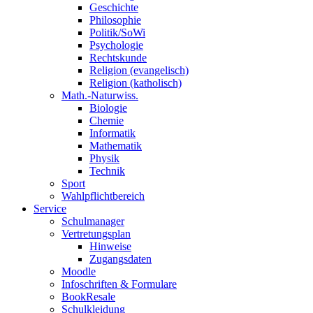
Geschichte
Philosophie
Politik/SoWi
Psychologie
Rechtskunde
Religion (evangelisch)
Religion (katholisch)
Math.-Naturwiss.
Biologie
Chemie
Informatik
Mathematik
Physik
Technik
Sport
Wahlpflichtbereich
Service
Schulmanager
Vertretungsplan
Hinweise
Zugangsdaten
Moodle
Infoschriften & Formulare
BookResale
Schulkleidung