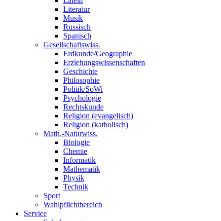
Latein
Literatur
Musik
Russisch
Spanisch
Gesellschaftswiss.
Erdkunde/Geographie
Erziehungswissenschaften
Geschichte
Philosophie
Politik/SoWi
Psychologie
Rechtskunde
Religion (evangelisch)
Religion (katholisch)
Math.-Naturwiss.
Biologie
Chemie
Informatik
Mathematik
Physik
Technik
Sport
Wahlpflichtbereich
Service