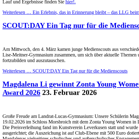
Lauf und Ergebnisse finden Sie
hier!.
Weiterlesen …
Ein Erlebnis, das in Erinnerung bleibt – das LLG beim
SCOUT:DAY Ein Tag nur für die Mediensc
Am Mittwoch, den 4. März kamen junge Medienscouts aus verschie
Lise-Meitner-Gymnasium zusammen, um sich über aktuelle Themen 
fortzubilden und auszutauschen.
Weiterlesen …
SCOUT:DAY Ein Tag nur für die Medienscouts
Magdalena Li gewinnt Zonta Young Women
Award 2026
23. Februar 2026
Große Freude am Landrat-Lucas-Gymnasium: Unsere Schülerin Mag
19.02.2026 im Schloss Morsbroich mit dem Zonta Young Women in L
Die Preisverleihung fand im Kunstverein Leverkusen statt und wur
ausgerichtet; die Auszeichung ist auf Club-Ebene mit 500 Euro dotier
Magdalenas vielseitiges schulisches und außerschulisches Engagement