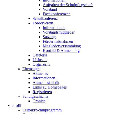
Informationen
Aufgaben der Schulpflegschaft
Vorstand
Fachkonferenzen
Schulkonferenz
Förderverein
Informationen
Vorstandsmitglieder
Satzung
Fördermaßnahmen
Mitgliederversammlung
Kontakt & Anmeldung
Cafeteria
LLInside
OrgaTeam
Ehemalige
Aktuelles
Informationen
Anmeldestatistik
Links zu Homepages
Registrieren
Schulgeschichte
Cronica
Profil
Leitbild/Schulprogramm