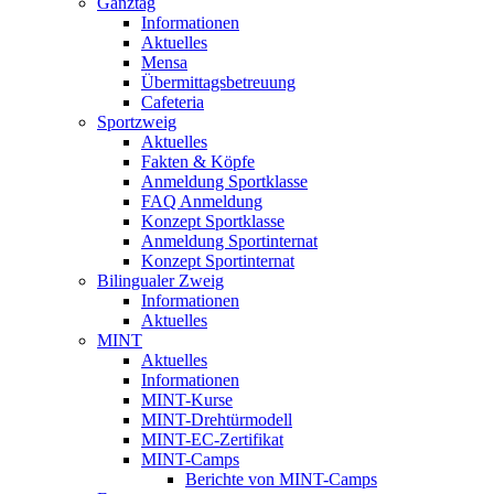
Ganztag
Informationen
Aktuelles
Mensa
Übermittagsbetreuung
Cafeteria
Sportzweig
Aktuelles
Fakten & Köpfe
Anmeldung Sportklasse
FAQ Anmeldung
Konzept Sportklasse
Anmeldung Sportinternat
Konzept Sportinternat
Bilingualer Zweig
Informationen
Aktuelles
MINT
Aktuelles
Informationen
MINT-Kurse
MINT-Drehtürmodell
MINT-EC-Zertifikat
MINT-Camps
Berichte von MINT-Camps