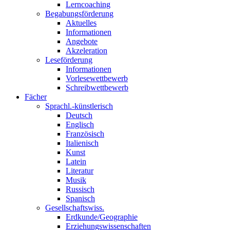
Lerncoaching
Begabungsförderung
Aktuelles
Informationen
Angebote
Akzeleration
Leseförderung
Informationen
Vorlesewettbewerb
Schreibwettbewerb
Fächer
Sprachl.-künstlerisch
Deutsch
Englisch
Französisch
Italienisch
Kunst
Latein
Literatur
Musik
Russisch
Spanisch
Gesellschaftswiss.
Erdkunde/Geographie
Erziehungswissenschaften