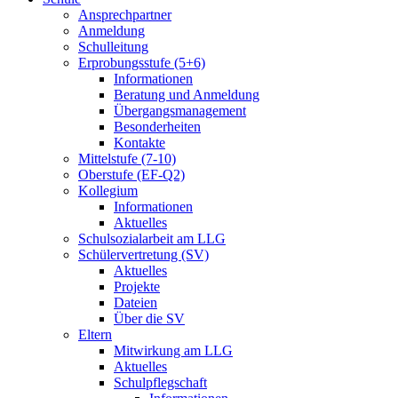
Ansprechpartner
Anmeldung
Schulleitung
Erprobungsstufe (5+6)
Informationen
Beratung und Anmeldung
Übergangsmanagement
Besonderheiten
Kontakte
Mittelstufe (7-10)
Oberstufe (EF-Q2)
Kollegium
Informationen
Aktuelles
Schulsozialarbeit am LLG
Schülervertretung (SV)
Aktuelles
Projekte
Dateien
Über die SV
Eltern
Mitwirkung am LLG
Aktuelles
Schulpflegschaft