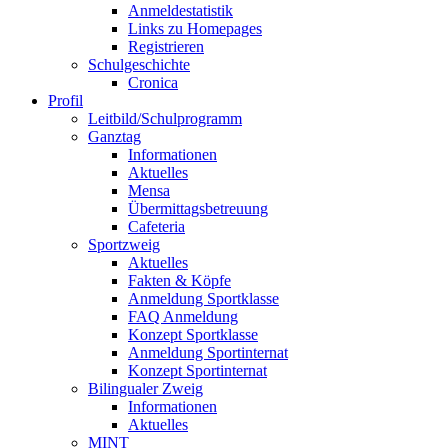
Anmeldestatistik
Links zu Homepages
Registrieren
Schulgeschichte
Cronica
Profil
Leitbild/Schulprogramm
Ganztag
Informationen
Aktuelles
Mensa
Übermittagsbetreuung
Cafeteria
Sportzweig
Aktuelles
Fakten & Köpfe
Anmeldung Sportklasse
FAQ Anmeldung
Konzept Sportklasse
Anmeldung Sportinternat
Konzept Sportinternat
Bilingualer Zweig
Informationen
Aktuelles
MINT