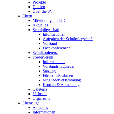
Projekte
Dateien
Über die SV
Eltern
Mitwirkung am LLG
Aktuelles
Schulpflegschaft
Informationen
Aufgaben der Schulpflegschaft
Vorstand
Fachkonferenzen
Schulkonferenz
Förderverein
Informationen
Vorstandsmitglieder
Satzung
Fördermaßnahmen
Mitgliederversammlung
Kontakt & Anmeldung
Cafeteria
LLInside
OrgaTeam
Ehemalige
Aktuelles
Informationen