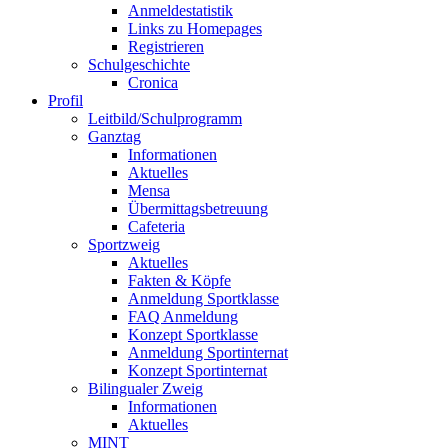
Anmeldestatistik
Links zu Homepages
Registrieren
Schulgeschichte
Cronica
Profil
Leitbild/Schulprogramm
Ganztag
Informationen
Aktuelles
Mensa
Übermittagsbetreuung
Cafeteria
Sportzweig
Aktuelles
Fakten & Köpfe
Anmeldung Sportklasse
FAQ Anmeldung
Konzept Sportklasse
Anmeldung Sportinternat
Konzept Sportinternat
Bilingualer Zweig
Informationen
Aktuelles
MINT