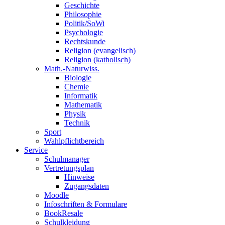
Geschichte
Philosophie
Politik/SoWi
Psychologie
Rechtskunde
Religion (evangelisch)
Religion (katholisch)
Math.-Naturwiss.
Biologie
Chemie
Informatik
Mathematik
Physik
Technik
Sport
Wahlpflichtbereich
Service
Schulmanager
Vertretungsplan
Hinweise
Zugangsdaten
Moodle
Infoschriften & Formulare
BookResale
Schulkleidung