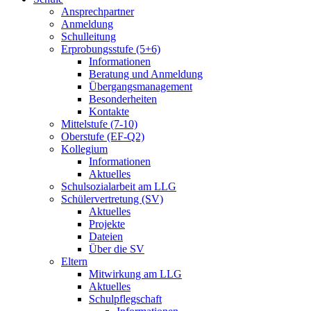
Ansprechpartner
Anmeldung
Schulleitung
Erprobungsstufe (5+6)
Informationen
Beratung und Anmeldung
Übergangsmanagement
Besonderheiten
Kontakte
Mittelstufe (7-10)
Oberstufe (EF-Q2)
Kollegium
Informationen
Aktuelles
Schulsozialarbeit am LLG
Schülervertretung (SV)
Aktuelles
Projekte
Dateien
Über die SV
Eltern
Mitwirkung am LLG
Aktuelles
Schulpflegschaft