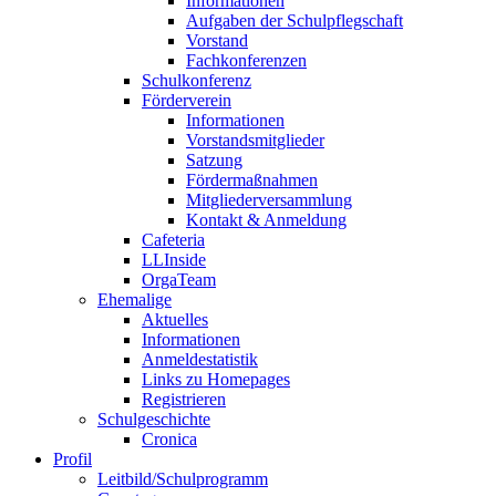
Informationen
Aufgaben der Schulpflegschaft
Vorstand
Fachkonferenzen
Schulkonferenz
Förderverein
Informationen
Vorstandsmitglieder
Satzung
Fördermaßnahmen
Mitgliederversammlung
Kontakt & Anmeldung
Cafeteria
LLInside
OrgaTeam
Ehemalige
Aktuelles
Informationen
Anmeldestatistik
Links zu Homepages
Registrieren
Schulgeschichte
Cronica
Profil
Leitbild/Schulprogramm