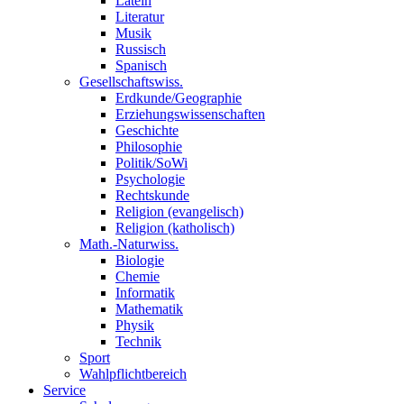
Latein
Literatur
Musik
Russisch
Spanisch
Gesellschaftswiss.
Erdkunde/Geographie
Erziehungswissenschaften
Geschichte
Philosophie
Politik/SoWi
Psychologie
Rechtskunde
Religion (evangelisch)
Religion (katholisch)
Math.-Naturwiss.
Biologie
Chemie
Informatik
Mathematik
Physik
Technik
Sport
Wahlpflichtbereich
Service