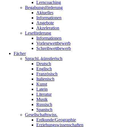
Lerncoaching
Begabungsförderung
Aktuelles
Informationen
Angebote
Akzeleration
Leseförderung
Informationen
Vorlesewettbewerb
Schreibwettbewerb
Fächer
Sprachl.-künstlerisch
Deutsch
Englisch
Französisch
Italienisch
Kunst
Latein
Literatur
Musik
Russisch
Spanisch
Gesellschaftswiss.
Erdkunde/Geographie
Erziehungswissenschaften