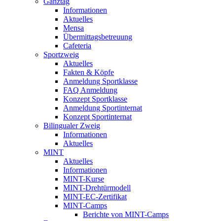
Ganztag
Informationen
Aktuelles
Mensa
Übermittagsbetreuung
Cafeteria
Sportzweig
Aktuelles
Fakten & Köpfe
Anmeldung Sportklasse
FAQ Anmeldung
Konzept Sportklasse
Anmeldung Sportinternat
Konzept Sportinternat
Bilingualer Zweig
Informationen
Aktuelles
MINT
Aktuelles
Informationen
MINT-Kurse
MINT-Drehtürmodell
MINT-EC-Zertifikat
MINT-Camps
Berichte von MINT-Camps