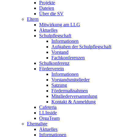
Projekte
Dateien
Über die SV
Eltern
Mitwirkung am LLG
Aktuelles
Schulpflegschaft
Informationen
Aufgaben der Schulpflegschaft
Vorstand
Fachkonferenzen
Schulkonferenz
Förderverein
Informationen
Vorstandsmitglieder
Satzung
Fördermaßnahmen
Mitgliederversammlung
Kontakt & Anmeldung
Cafeteria
LLInside
OrgaTeam
Ehemalige
Aktuelles
Informationen