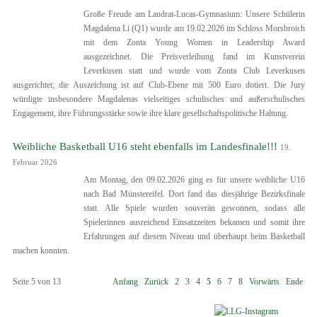
Große Freude am Landrat-Lucas-Gymnasium: Unsere Schülerin
Magdalena Li (Q1) wurde am 19.02.2026 im Schloss Morsbroich
mit dem Zonta Young Women in Leadership Award
ausgezeichnet. Die Preisverleihung fand im Kunstverein
Leverkusen statt und wurde vom Zonta Club Leverkusen
ausgerichtet; die Auszeichung ist auf Club-Ebene mit 500 Euro dotiert. Die Jury
würdigte insbesondere Magdalenas vielseitiges schulisches und außerschulisches
Engagement, ihre Führungsstärke sowie ihre klare gesellschaftspolitische Haltung.
Weibliche Basketball U16 steht ebenfalls im Landesfinale!!!
19.
Februar 2026
Am Montag, den 09.02.2026 ging es für unsere weibliche U16
nach Bad Münstereifel. Dort fand das diesjährige Bezirksfinale
statt. Alle Spiele wurden souverän gewonnen, sodass alle
Spielerinnen ausreichend Einsatzzeiten bekamen und somit ihre
Erfahrungen auf diesem Niveau und überhaupt beim Basketball
machen konnten.
Seite 5 von 13
Anfang
Zurück
2
3
4
5
6
7
8
Vorwärts
Ende