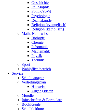
Geschichte
Philosophie
Politik/SoWi
Psychologie
Rechtskunde
Religion (evangelisch)
Religion (katholisch)
Math.-Naturwiss.
Biologie
Chemie
Informatik
Mathematik
Physik
Technik
Sport
Wahlpflichtbereich
Service
Schulmanager
Vertretungsplan
Hinweise
Zugangsdaten
Moodle
Infoschriften & Formulare
BookResale
Schulkleidung