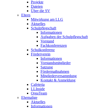
Projekte
Dateien
Über die SV
Eltern
Mitwirkung am LLG
Aktuelles
Schulpflegschaft
Informationen
Aufgaben der Schulpflegschaft
Vorstand
Fachkonferenzen
Schulkonferenz
Förderverein
Informationen
Vorstandsmitglieder
Satzung
Fördermaßnahmen
Mitgliederversammlung
Kontakt & Anmeldung
Cafeteria
LLInside
OrgaTeam
Ehemalige
Aktuelles
Informationen