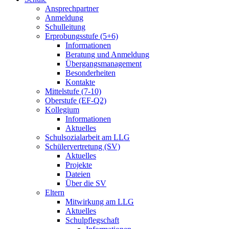
Ansprechpartner
Anmeldung
Schulleitung
Erprobungsstufe (5+6)
Informationen
Beratung und Anmeldung
Übergangsmanagement
Besonderheiten
Kontakte
Mittelstufe (7-10)
Oberstufe (EF-Q2)
Kollegium
Informationen
Aktuelles
Schulsozialarbeit am LLG
Schülervertretung (SV)
Aktuelles
Projekte
Dateien
Über die SV
Eltern
Mitwirkung am LLG
Aktuelles
Schulpflegschaft