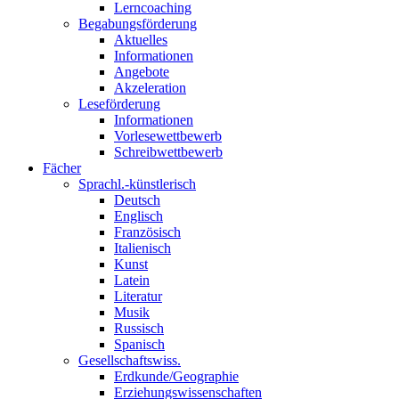
Lerncoaching
Begabungsförderung
Aktuelles
Informationen
Angebote
Akzeleration
Leseförderung
Informationen
Vorlesewettbewerb
Schreibwettbewerb
Fächer
Sprachl.-künstlerisch
Deutsch
Englisch
Französisch
Italienisch
Kunst
Latein
Literatur
Musik
Russisch
Spanisch
Gesellschaftswiss.
Erdkunde/Geographie
Erziehungswissenschaften