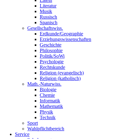
Latein
Literatur
Musik
Russisch
Spanisch
Gesellschaftswiss.
Erdkunde/Geographie
Erziehungswissenschaften
Geschichte
Philosophie
Politik/SoWi
Psychologie
Rechtskunde
Religion (evangelisch)
Religion (katholisch)
Math.-Naturwiss.
Biologie
Chemie
Informatik
Mathematik
Physik
Technik
Sport
Wahlpflichtbereich
Service