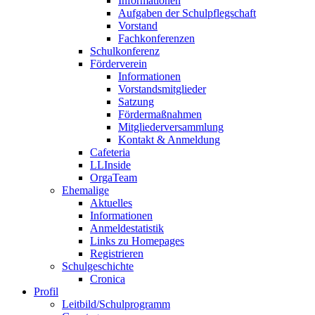
Informationen
Aufgaben der Schulpflegschaft
Vorstand
Fachkonferenzen
Schulkonferenz
Förderverein
Informationen
Vorstandsmitglieder
Satzung
Fördermaßnahmen
Mitgliederversammlung
Kontakt & Anmeldung
Cafeteria
LLInside
OrgaTeam
Ehemalige
Aktuelles
Informationen
Anmeldestatistik
Links zu Homepages
Registrieren
Schulgeschichte
Cronica
Profil
Leitbild/Schulprogramm