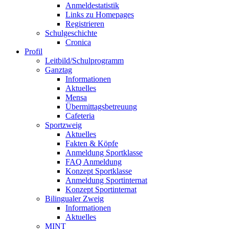
Anmeldestatistik
Links zu Homepages
Registrieren
Schulgeschichte
Cronica
Profil
Leitbild/Schulprogramm
Ganztag
Informationen
Aktuelles
Mensa
Übermittagsbetreuung
Cafeteria
Sportzweig
Aktuelles
Fakten & Köpfe
Anmeldung Sportklasse
FAQ Anmeldung
Konzept Sportklasse
Anmeldung Sportinternat
Konzept Sportinternat
Bilingualer Zweig
Informationen
Aktuelles
MINT