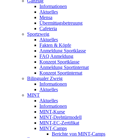
Ganztag
Informationen
Aktuelles
Mensa
Übermittagsbetreuung
Cafeteria
Sportzweig
Aktuelles
Fakten & Köpfe
Anmeldung Sportklasse
FAQ Anmeldung
Konzept Sportklasse
Anmeldung Sportinternat
Konzept Sportinternat
Bilingualer Zweig
Informationen
Aktuelles
MINT
Aktuelles
Informationen
MINT-Kurse
MINT-Drehtürmodell
MINT-EC-Zertifikat
MINT-Camps
Berichte von MINT-Camps