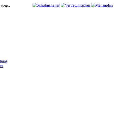
Lucas-
dung
nt