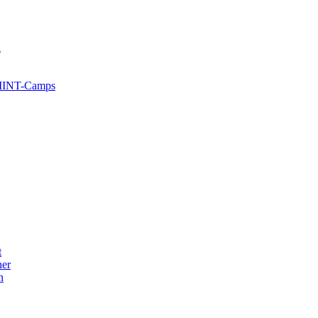
l
 MINT-Camps
t
her
n