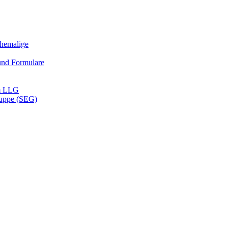
Ehemalige
und Formulare
m LLG
ruppe (SEG)