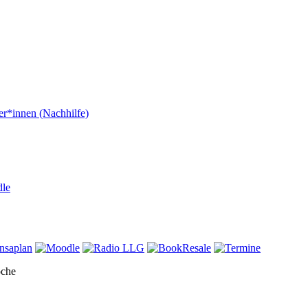
er*innen (Nachhilfe)
dle
oche