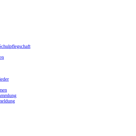
chulpflegschaft
en
ieder
men
sammlung
meldung