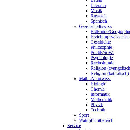
Latein
Literatur
Musik
Russisch
Spanisch
Gesellschaftswiss.
Erdkunde/Geographi
Erziehungswissensch
Geschichte
Philosophie
Politik/SoWi
Psychologie
Rechtskunde
Religion (evangelisch
Religion (katholisch)
Math.-Naturwiss.
Biologie
Chemie
Informatik
Mathematik
Physik
Technik
Sport
Wahlpflichtbereich
Service