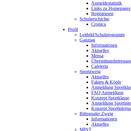
Anmeldestatistik
Links zu Homepages
Registrieren
Schulgeschichte
Cronica
Profil
Leitbild/Schulprogramm
Ganztag
Informationen
Aktuelles
Mensa
Übermittagsbetreuun
Cafeteria
Sportzweig
Aktuelles
Fakten & Köpfe
Anmeldung Sportkla
FAQ Anmeldung
Konzept Sportklasse
Anmeldung Sportinte
Konzept Sportinterna
Bilingualer Zweig
Informationen
Aktuelles
MINT