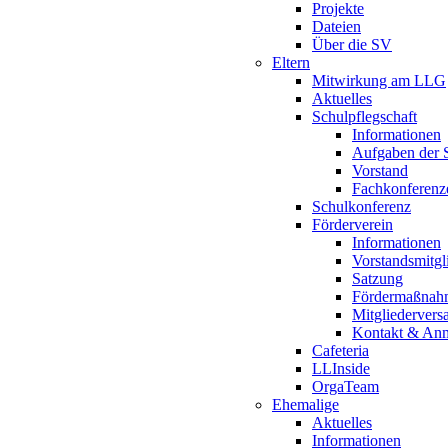
Projekte
Dateien
Über die SV
Eltern
Mitwirkung am LLG
Aktuelles
Schulpflegschaft
Informationen
Aufgaben der S
Vorstand
Fachkonferenz
Schulkonferenz
Förderverein
Informationen
Vorstandsmitgl
Satzung
Fördermaßnah
Mitgliederver
Kontakt & An
Cafeteria
LLInside
OrgaTeam
Ehemalige
Aktuelles
Informationen