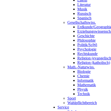
Latein
Literatur
Musik
Russisch
Spanisch
Gesellschaftswiss.
Erdkunde/Geographi
Erziehungswissensch
Geschichte
Philosophie
Politik/SoWi
Psychologie
Rechtskunde
Religion (evangelisch
Religion (katholisch)
Math.-Naturwiss.
Biologie
Chemie
Informatik
Mathematik
Physik
Technik
Sport
Wahlpflichtbereich
Service