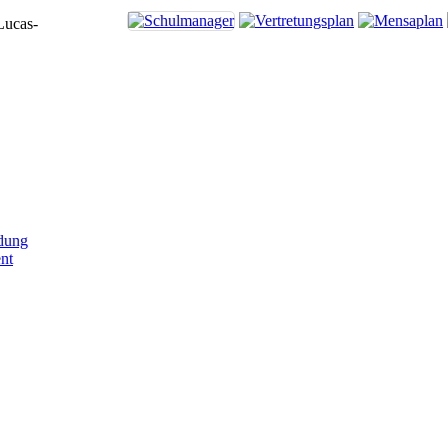
Lucas-
dung
nt