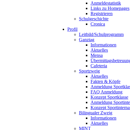
Anmeldestatistik
Links zu Homepages
Registrieren
Schulgeschichte
Cronica
Profil
Leitbild/Schulprogramm
Ganztag
Informationen
Aktuelles
Mensa
Übermittagsbetreuun
Cafeteria
Sportzweig
Aktuelles
Fakten & Köpfe
Anmeldung Sportkla
FAQ Anmeldung
Konzept Sportklasse
Anmeldung Sportinte
Konzept Sportinterna
Bilingualer Zweig
Informationen
Aktuelles
MINT