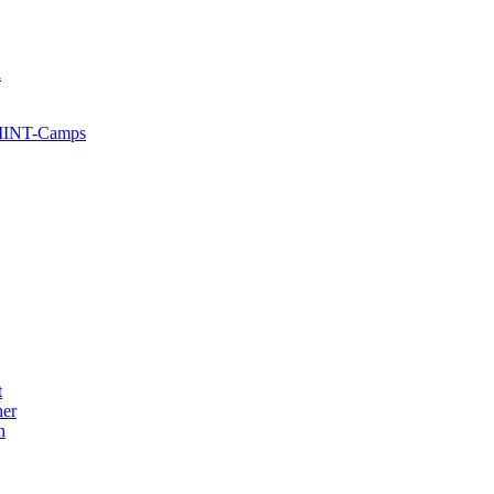
l
 MINT-Camps
t
her
n