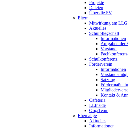
Projekte
Dateien
Über die SV
Eltern
Mitwirkung am LLG
Aktuelles
Schulpflegschaft
Informationen
Aufgaben der S
Vorstand
Fachkonferenz
Schulkonferenz
Förderverein
Informationen
Vorstandsmitgl
Satzung
Fördermaßnah
Mitgliederver
Kontakt & An
Cafeteria
LLInside
OrgaTeam
Ehemalige
Aktuelles
Informationen