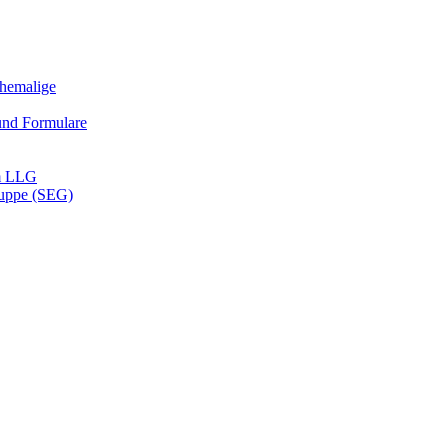
Ehemalige
und Formulare
m LLG
ruppe (SEG)