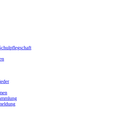
chulpflegschaft
en
ieder
men
sammlung
meldung