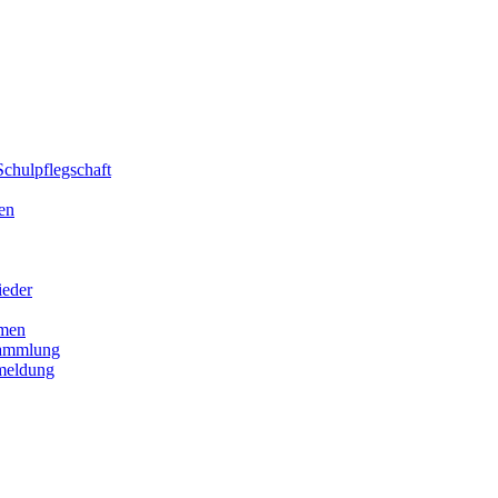
chulpflegschaft
en
ieder
men
sammlung
meldung