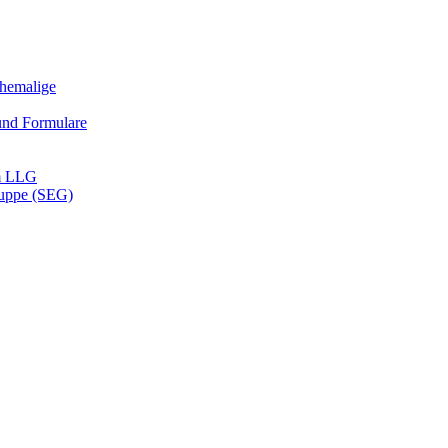
Ehemalige
und Formulare
m LLG
ruppe (SEG)