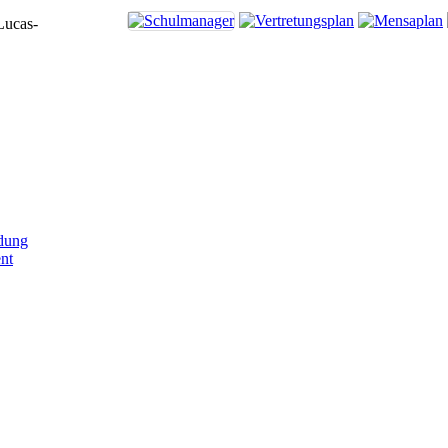
Lucas-
dung
nt