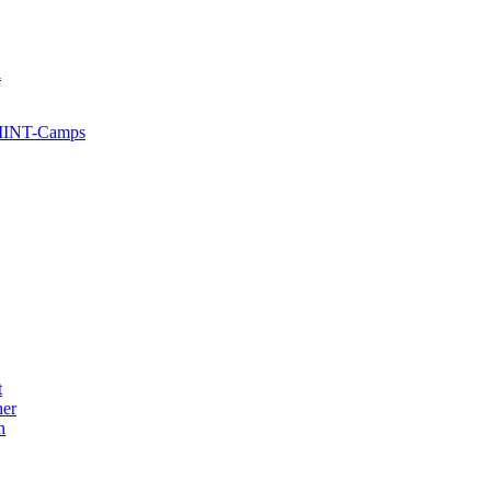
l
 MINT-Camps
t
her
n