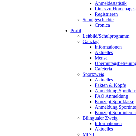
Anmeldestatistik
Links zu Homepages
Registrieren
Schulgeschichte
Cronica
Profil
Leitbild/Schulprogramm
Ganztag
Informationen
Aktuelles
Mensa
Übermittagsbetreuun
Cafeteria
Sportzweig
Aktuelles
Fakten & Köpfe
Anmeldung Sportkla
FAQ Anmeldung
Konzept Sportklasse
Anmeldung Sportinte
Konzept Sportinterna
Bilingualer Zweig
Informationen
Aktuelles
MINT