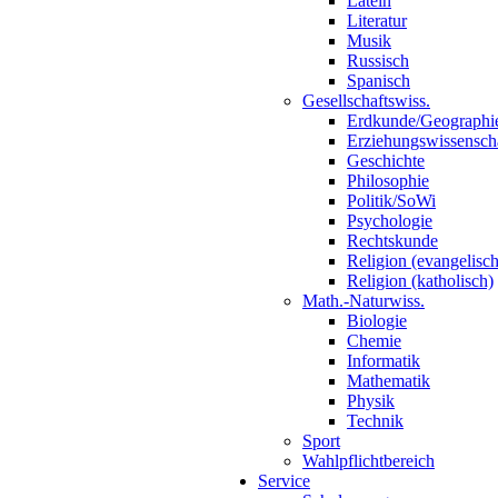
Latein
Literatur
Musik
Russisch
Spanisch
Gesellschaftswiss.
Erdkunde/Geographi
Erziehungswissensch
Geschichte
Philosophie
Politik/SoWi
Psychologie
Rechtskunde
Religion (evangelisch
Religion (katholisch)
Math.-Naturwiss.
Biologie
Chemie
Informatik
Mathematik
Physik
Technik
Sport
Wahlpflichtbereich
Service