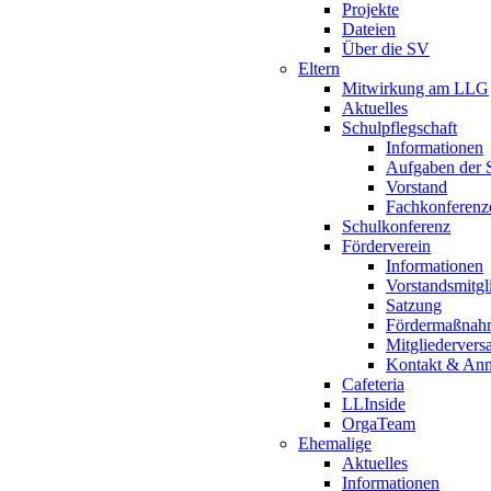
Projekte
Dateien
Über die SV
Eltern
Mitwirkung am LLG
Aktuelles
Schulpflegschaft
Informationen
Aufgaben der S
Vorstand
Fachkonferenz
Schulkonferenz
Förderverein
Informationen
Vorstandsmitgl
Satzung
Fördermaßnah
Mitgliederver
Kontakt & An
Cafeteria
LLInside
OrgaTeam
Ehemalige
Aktuelles
Informationen