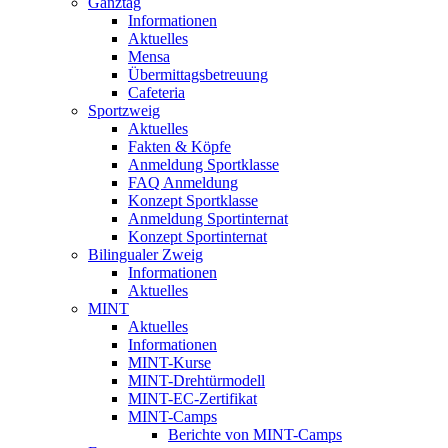
Ganztag
Informationen
Aktuelles
Mensa
Übermittagsbetreuung
Cafeteria
Sportzweig
Aktuelles
Fakten & Köpfe
Anmeldung Sportklasse
FAQ Anmeldung
Konzept Sportklasse
Anmeldung Sportinternat
Konzept Sportinternat
Bilingualer Zweig
Informationen
Aktuelles
MINT
Aktuelles
Informationen
MINT-Kurse
MINT-Drehtürmodell
MINT-EC-Zertifikat
MINT-Camps
Berichte von MINT-Camps