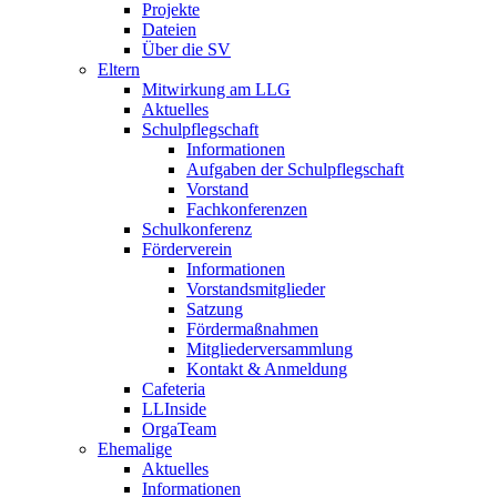
Projekte
Dateien
Über die SV
Eltern
Mitwirkung am LLG
Aktuelles
Schulpflegschaft
Informationen
Aufgaben der Schulpflegschaft
Vorstand
Fachkonferenzen
Schulkonferenz
Förderverein
Informationen
Vorstandsmitglieder
Satzung
Fördermaßnahmen
Mitgliederversammlung
Kontakt & Anmeldung
Cafeteria
LLInside
OrgaTeam
Ehemalige
Aktuelles
Informationen