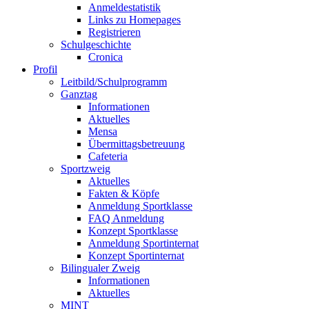
Anmeldestatistik
Links zu Homepages
Registrieren
Schulgeschichte
Cronica
Profil
Leitbild/Schulprogramm
Ganztag
Informationen
Aktuelles
Mensa
Übermittagsbetreuung
Cafeteria
Sportzweig
Aktuelles
Fakten & Köpfe
Anmeldung Sportklasse
FAQ Anmeldung
Konzept Sportklasse
Anmeldung Sportinternat
Konzept Sportinternat
Bilingualer Zweig
Informationen
Aktuelles
MINT