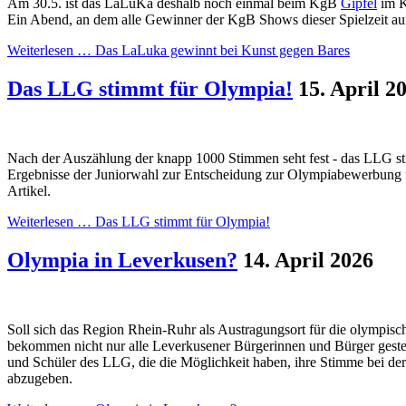
Am 30.5. ist das LaLuKa deshalb noch einmal beim KgB
Gipfel
im K
Ein Abend, an dem alle Gewinner der KgB Shows dieser Spielzeit auf
Weiterlesen …
Das LaLuka gewinnt bei Kunst gegen Bares
Das LLG stimmt für Olympia!
15. April 2
Nach der Auszählung der knapp 1000 Stimmen seht fest - das LLG s
Ergebnisse der Juniorwahl zur Entscheidung zur Olympiabewerbung f
Artikel.
Weiterlesen …
Das LLG stimmt für Olympia!
Olympia in Leverkusen?
14. April 2026
Soll sich das Region Rhein-Ruhr als Austragungsort für die olympis
bekommen nicht nur alle Leverkusener Bürgerinnen und Bürger gestel
und Schüler des LLG, die die Möglichkeit haben, ihre Stimme bei 
abzugeben.