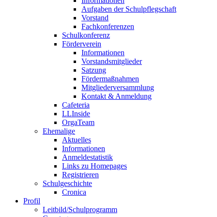
Informationen
Aufgaben der Schulpflegschaft
Vorstand
Fachkonferenzen
Schulkonferenz
Förderverein
Informationen
Vorstandsmitglieder
Satzung
Fördermaßnahmen
Mitgliederversammlung
Kontakt & Anmeldung
Cafeteria
LLInside
OrgaTeam
Ehemalige
Aktuelles
Informationen
Anmeldestatistik
Links zu Homepages
Registrieren
Schulgeschichte
Cronica
Profil
Leitbild/Schulprogramm