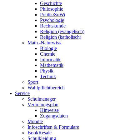
Geschichte
Philosophie
Politik/SoWi
Psychologie
Rechtskunde
Religion (evangelisch)
Religion (katholisch)
Math.-Naturwiss.
Biologie
Chemie
Informatik
Mathematik
Physik
Technik
Sport
Wahlpflichtbereich
Service
Schulmanager
Vertretungsplan
Hinweise
Zugangsdaten
Moodle
Infoschriften & Formulare
BookResale
Schulkleidung