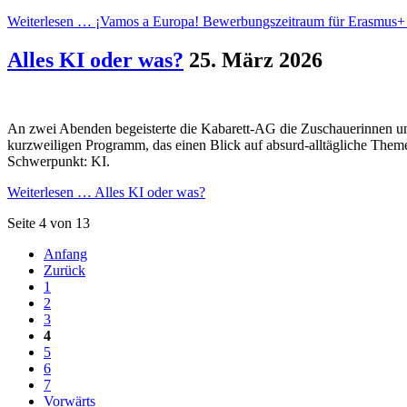
Weiterlesen …
¡Vamos a Europa! Bewerbungszeitraum für Erasmus+ s
Alles KI oder was?
25. März 2026
An zwei Abenden begeisterte die Kabarett-AG die Zuschauerinnen
kurzweiligen Programm, das einen Blick auf absurd-alltägliche Theme
Schwerpunkt: KI.
Weiterlesen …
Alles KI oder was?
Seite 4 von 13
Anfang
Zurück
1
2
3
4
5
6
7
Vorwärts