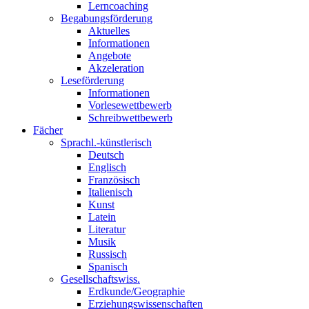
Lerncoaching
Begabungsförderung
Aktuelles
Informationen
Angebote
Akzeleration
Leseförderung
Informationen
Vorlesewettbewerb
Schreibwettbewerb
Fächer
Sprachl.-künstlerisch
Deutsch
Englisch
Französisch
Italienisch
Kunst
Latein
Literatur
Musik
Russisch
Spanisch
Gesellschaftswiss.
Erdkunde/Geographie
Erziehungswissenschaften