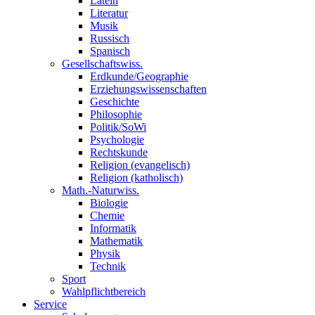
Latein
Literatur
Musik
Russisch
Spanisch
Gesellschaftswiss.
Erdkunde/Geographie
Erziehungswissenschaften
Geschichte
Philosophie
Politik/SoWi
Psychologie
Rechtskunde
Religion (evangelisch)
Religion (katholisch)
Math.-Naturwiss.
Biologie
Chemie
Informatik
Mathematik
Physik
Technik
Sport
Wahlpflichtbereich
Service