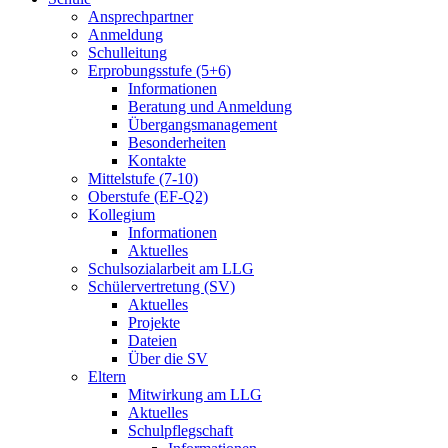
Ansprechpartner
Anmeldung
Schulleitung
Erprobungsstufe (5+6)
Informationen
Beratung und Anmeldung
Übergangsmanagement
Besonderheiten
Kontakte
Mittelstufe (7-10)
Oberstufe (EF-Q2)
Kollegium
Informationen
Aktuelles
Schulsozialarbeit am LLG
Schülervertretung (SV)
Aktuelles
Projekte
Dateien
Über die SV
Eltern
Mitwirkung am LLG
Aktuelles
Schulpflegschaft