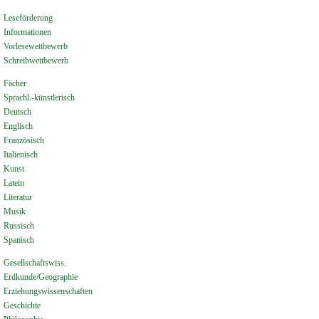
Leseförderung
Informationen
Vorlesewettbewerb
Schreibwettbewerb
Fächer
Sprachl.-künstlerisch
Deutsch
Englisch
Französisch
Italienisch
Kunst
Latein
Literatur
Musik
Russisch
Spanisch
Gesellschaftswiss.
Erdkunde/Geographie
Erziehungswissenschaften
Geschichte