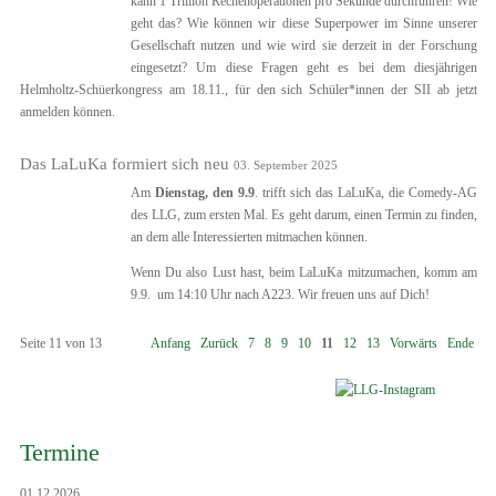
kann 1 Trillion Rechenoperationen pro Sekunde durchführen! Wie
geht das? Wie können wir diese Superpower im Sinne unserer
Gesellschaft nutzen und wie wird sie derzeit in der Forschung
eingesetzt? Um diese Fragen geht es bei dem diesjährigen
Helmholtz-Schüerkongress am 18.11., für den sich Schüler*innen der SII ab jetzt
anmelden können.
Das LaLuKa formiert sich neu
03. September 2025
Am
Dienstag, den 9.9
. trifft sich das LaLuKa, die Comedy-AG
des LLG, zum ersten Mal. Es geht darum, einen Termin zu finden,
an dem alle Interessierten mitmachen können.
Wenn Du also Lust hast, beim LaLuKa mitzumachen, komm am
9.9. um 14:10 Uhr nach A223. Wir freuen uns auf Dich!
Seite 11 von 13
Anfang
Zurück
7
8
9
10
11
12
13
Vorwärts
Ende
Termine
01.12.2026