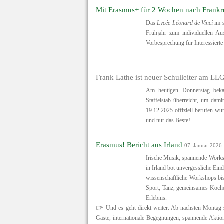
Mit Erasmus+ für 2 Wochen nach Frankrei
Das
Lycée Léonard de Vinci
im s
Frühjahr zum individuellen Au
Vorbesprechung für Interessierte
Frank Lathe ist neuer Schulleiter am LL
Am heutigen Donnerstag bekam 
Staffelstab überreicht, um dami
19.12.2025 offiziell berufen w
und nur das Beste!
Erasmus! Bericht aus Irland
07. Januar 2026
Irische Musik, spannende Works
in Irland bot unvergessliche Ein
wissenschaftliche Workshops bi
Sport, Tanz, gemeinsames Koch
Erlebnis.
👉 Und es geht direkt weiter: Ab nächsten Montag s
Gäste, internationale Begegnungen, spannende Akti