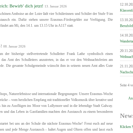
12.10.20
ch: Bewirb' dich jetzt!
13. Januar 2026
Klassenfa
chönen Amboise an der Loire lädt vier Schülerinnen und Schüler der Stufe 9 im
stausch ein. Dafür stehen unsere Erasmus-Fördergelder zur Verfügung. Die
13.10.20
 findet am Mi, den 14.1. um 13.15 Uhr in A117 statt.
Berufsfe
14.10.20
Wandert
G!
08. Januar 2026
20.11.20
der bisherige stellvertretende Schulleiter Frank Lathe symbolisch einen
Weihnach
t das Amt des Schulleiters anzutreten, in das er vor den Weihnachtsferien am
urde. Die gesamte Schulgemeinde wünscht ihm in seinem neuen Amt alles Gute
21.11.20
Nachschr
Seite 4 v
hops, Naturerlebnisse und internationale Begegnungen: Unsere Erasmus-Woche
An
drücke – vom herzlichen Empfang mit traditioneller Volksmusik über kreative und
s hin zu Ausflügen ins Moor von Lullymore und in die lebendige Stadt Galway.
en und das Leben in Gastfamilien machten den Austausch zu einem besonderen
News
tartet bei uns an der Schule die nächste Erasmus-Woche! Freut euch auf neue
Klicken S
onen und jede Menge Austausch – haltet Augen und Ohren offen und lasst euch