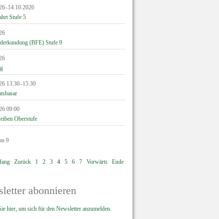
26–14.10.2026
hrt Stufe 5
26
lderkundung (BFE) Stufe 9
26
ag
26 13:30–15:30
tsbasar
26 09:00
eiben Oberstufe
on 9
fang
Zurück
1
2
3
4
5
6
7
Vorwärts
Ende
letter abonnieren
ie hier, um sich für den Newsletter anzumelden.