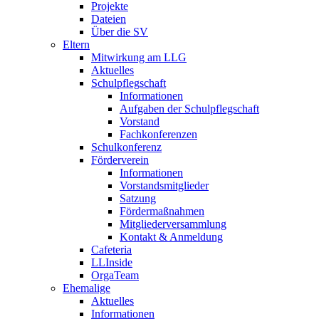
Projekte
Dateien
Über die SV
Eltern
Mitwirkung am LLG
Aktuelles
Schulpflegschaft
Informationen
Aufgaben der Schulpflegschaft
Vorstand
Fachkonferenzen
Schulkonferenz
Förderverein
Informationen
Vorstandsmitglieder
Satzung
Fördermaßnahmen
Mitgliederversammlung
Kontakt & Anmeldung
Cafeteria
LLInside
OrgaTeam
Ehemalige
Aktuelles
Informationen