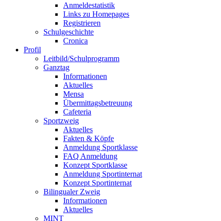
Anmeldestatistik
Links zu Homepages
Registrieren
Schulgeschichte
Cronica
Profil
Leitbild/Schulprogramm
Ganztag
Informationen
Aktuelles
Mensa
Übermittagsbetreuung
Cafeteria
Sportzweig
Aktuelles
Fakten & Köpfe
Anmeldung Sportklasse
FAQ Anmeldung
Konzept Sportklasse
Anmeldung Sportinternat
Konzept Sportinternat
Bilingualer Zweig
Informationen
Aktuelles
MINT