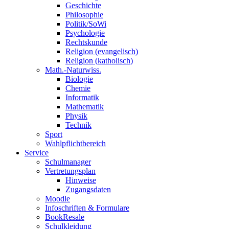
Geschichte
Philosophie
Politik/SoWi
Psychologie
Rechtskunde
Religion (evangelisch)
Religion (katholisch)
Math.-Naturwiss.
Biologie
Chemie
Informatik
Mathematik
Physik
Technik
Sport
Wahlpflichtbereich
Service
Schulmanager
Vertretungsplan
Hinweise
Zugangsdaten
Moodle
Infoschriften & Formulare
BookResale
Schulkleidung