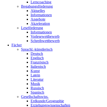
Lerncoaching
Begabungsförderung
Aktuelles
Informationen
Angebote
Akzeleration
Leseförderung
Informationen
Vorlesewettbewerb
Schreibwettbewerb
Fächer
Sprachl.-künstlerisch
Deutsch
Englisch
Französisch
Italienisch
Kunst
Latein
Literatur
Musik
Russisch
Spanisch
Gesellschaftswiss.
Erdkunde/Geographie
Erziehungswissenschaften