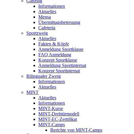
Ganztag
Informationen
Aktuelles
Mensa
Übermittagsbetreuung
Cafeteria
Sportzweig
Aktuelles
Fakten & Köpfe
Anmeldung Sportklasse
FAQ Anmeldung
Konzept Sportklasse
Anmeldung Sportinternat
Konzept Sportinternat
Bilingualer Zweig
Informationen
Aktuelles
MINT
Aktuelles
Informationen
MINT-Kurse
MINT-Drehtürmodell
MINT-EC-Zertifikat
MINT-Camps
Berichte von MINT-Camps