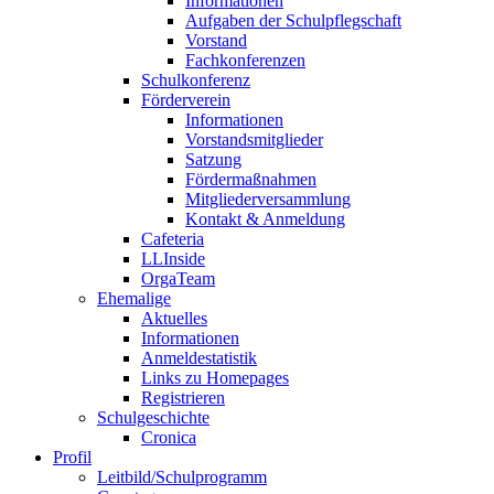
Informationen
Aufgaben der Schulpflegschaft
Vorstand
Fachkonferenzen
Schulkonferenz
Förderverein
Informationen
Vorstandsmitglieder
Satzung
Fördermaßnahmen
Mitgliederversammlung
Kontakt & Anmeldung
Cafeteria
LLInside
OrgaTeam
Ehemalige
Aktuelles
Informationen
Anmeldestatistik
Links zu Homepages
Registrieren
Schulgeschichte
Cronica
Profil
Leitbild/Schulprogramm