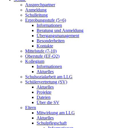
Ansprechpartner
Anmeldung
Schulleitung
Erprobungsstufe (5+6)
Informationen
Beratung und Anmeldung
Übergangsmanagement
Besonderheiten
Kontakte
Mittelstufe (7-10)
Oberstufe (EF-Q2)
Kollegium
Informationen
Aktuelles
Schulsozialarbeit am LLG
Schülervertretung (SV)
Aktuelles
Projekte
Dateien
Über die SV
Eltern
Mitwirkung am LLG
Aktuelles
Schulpflegschaft