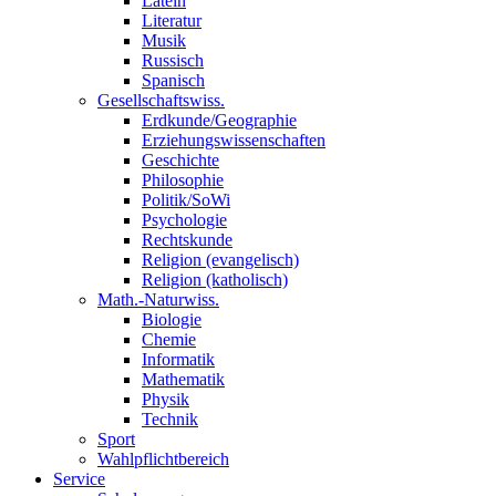
Latein
Literatur
Musik
Russisch
Spanisch
Gesellschaftswiss.
Erdkunde/Geographie
Erziehungswissenschaften
Geschichte
Philosophie
Politik/SoWi
Psychologie
Rechtskunde
Religion (evangelisch)
Religion (katholisch)
Math.-Naturwiss.
Biologie
Chemie
Informatik
Mathematik
Physik
Technik
Sport
Wahlpflichtbereich
Service