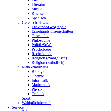
Latein
Literatur
Musik
Russisch
Spanisch
Gesellschaftswiss.
Erdkunde/Geographie
Erziehungswissenschaften
Geschichte
Philosophie
Politik/SoWi
Psychologie
Rechtskunde
Religion (evangelisch)
Religion (katholisch)
Math.-Naturwiss.
Biologie
Chemie
Informatik
Mathematik
Physik
Technik
Sport
Wahlpflichtbereich
Service