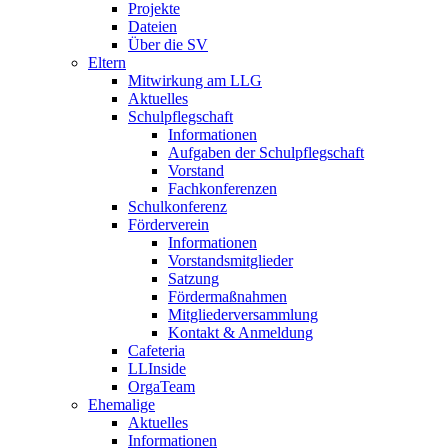
Projekte
Dateien
Über die SV
Eltern
Mitwirkung am LLG
Aktuelles
Schulpflegschaft
Informationen
Aufgaben der Schulpflegschaft
Vorstand
Fachkonferenzen
Schulkonferenz
Förderverein
Informationen
Vorstandsmitglieder
Satzung
Fördermaßnahmen
Mitgliederversammlung
Kontakt & Anmeldung
Cafeteria
LLInside
OrgaTeam
Ehemalige
Aktuelles
Informationen