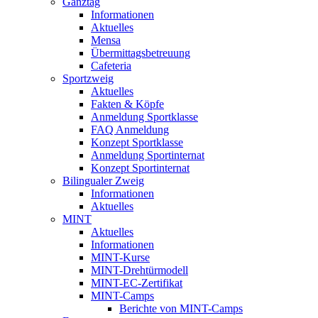
Ganztag
Informationen
Aktuelles
Mensa
Übermittagsbetreuung
Cafeteria
Sportzweig
Aktuelles
Fakten & Köpfe
Anmeldung Sportklasse
FAQ Anmeldung
Konzept Sportklasse
Anmeldung Sportinternat
Konzept Sportinternat
Bilingualer Zweig
Informationen
Aktuelles
MINT
Aktuelles
Informationen
MINT-Kurse
MINT-Drehtürmodell
MINT-EC-Zertifikat
MINT-Camps
Berichte von MINT-Camps