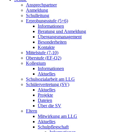
Ansprechpartner
Anmeldung
Schulleitung
Erprobungsstufe (5+6)
Informationen
Beratung und Anmeldung
Übergangsmanagement
Besonderheiten
Kontakte
Mittelstufe (7-10)
Oberstufe (EF-Q2)
Kollegium
Informationen
Aktuelles
Schulsozialarbeit am LLG
Schülervertretung (SV)
Aktuelles
Projekte
Dateien
Über die SV
Eltern
Mitwirkung am LLG
Aktuelles
Schulpflegschaft