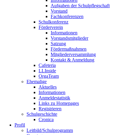
Informationen
Aufgaben der Schulpflegschaft
Vorstand
Fachkonferenzen
Schulkonferenz
Förderverein
Informationen
Vorstandsmitglieder
Satzung
Fördermaßnahmen
Mitgliederversammlung
Kontakt & Anmeldung
Cafeteria
LLInside
OrgaTeam
Ehemalige
Aktuelles
Informationen
Anmeldestatistik
Links zu Homepages
Registrieren
Schulgeschichte
Cronica
Profil
Leitbild/Schulprogramm