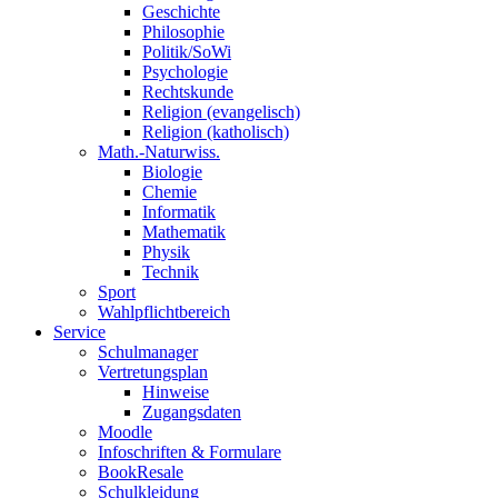
Geschichte
Philosophie
Politik/SoWi
Psychologie
Rechtskunde
Religion (evangelisch)
Religion (katholisch)
Math.-Naturwiss.
Biologie
Chemie
Informatik
Mathematik
Physik
Technik
Sport
Wahlpflichtbereich
Service
Schulmanager
Vertretungsplan
Hinweise
Zugangsdaten
Moodle
Infoschriften & Formulare
BookResale
Schulkleidung