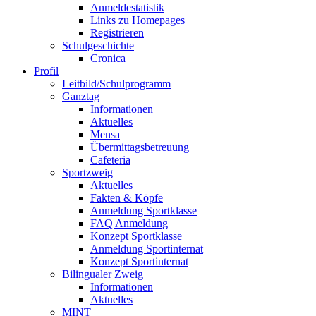
Anmeldestatistik
Links zu Homepages
Registrieren
Schulgeschichte
Cronica
Profil
Leitbild/Schulprogramm
Ganztag
Informationen
Aktuelles
Mensa
Übermittagsbetreuung
Cafeteria
Sportzweig
Aktuelles
Fakten & Köpfe
Anmeldung Sportklasse
FAQ Anmeldung
Konzept Sportklasse
Anmeldung Sportinternat
Konzept Sportinternat
Bilingualer Zweig
Informationen
Aktuelles
MINT