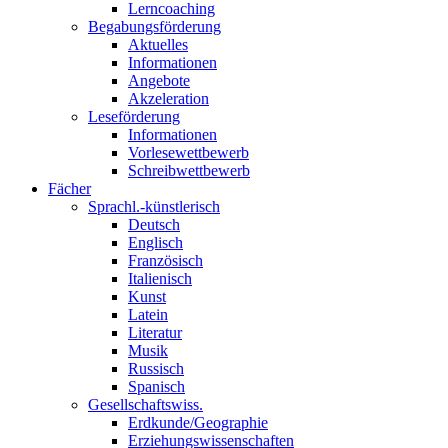
Lerncoaching
Begabungsförderung
Aktuelles
Informationen
Angebote
Akzeleration
Leseförderung
Informationen
Vorlesewettbewerb
Schreibwettbewerb
Fächer
Sprachl.-künstlerisch
Deutsch
Englisch
Französisch
Italienisch
Kunst
Latein
Literatur
Musik
Russisch
Spanisch
Gesellschaftswiss.
Erdkunde/Geographie
Erziehungswissenschaften