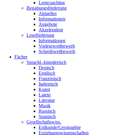
Lerncoaching
Begabungsförderung
Aktuelles
Informationen
Angebote
Akzeleration
Leseförderung
Informationen
Vorlesewettbewerb
Schreibwettbewerb
Fächer
Sprachl.-künstlerisch
Deutsch
Englisch
Französisch
Italienisch
Kunst
Latein
Literatur
Musik
Russisch
Spanisch
Gesellschaftswiss.
Erdkunde/Geographie
Erziehungswissenschaften