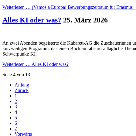
Weiterlesen …
¡Vamos a Europa! Bewerbungszeitraum für Erasmus+ s
Alles KI oder was?
25. März 2026
An zwei Abenden begeisterte die Kabarett-AG die Zuschauerinnen
kurzweiligen Programm, das einen Blick auf absurd-alltägliche Theme
Schwerpunkt: KI.
Weiterlesen …
Alles KI oder was?
Seite 4 von 13
Anfang
Zurück
1
2
3
4
5
6
7
Vorwärts