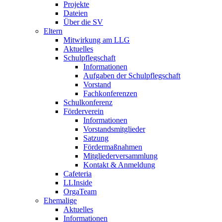
Projekte
Dateien
Über die SV
Eltern
Mitwirkung am LLG
Aktuelles
Schulpflegschaft
Informationen
Aufgaben der Schulpflegschaft
Vorstand
Fachkonferenzen
Schulkonferenz
Förderverein
Informationen
Vorstandsmitglieder
Satzung
Fördermaßnahmen
Mitgliederversammlung
Kontakt & Anmeldung
Cafeteria
LLInside
OrgaTeam
Ehemalige
Aktuelles
Informationen