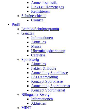
Anmeldestatistik
Links zu Homepages
Registrieren
Schulgeschichte
Cronica
Profil
Leitbild/Schulprogramm
Ganztag
Informationen
Aktuelles
Mensa
Übermittagsbetreuung
Cafeteria
Sportzweig
Aktuelles
Fakten & Köpfe
Anmeldung Sportklasse
FAQ Anmeldung
Konzept Sportklasse
Anmeldung Sportinternat
Konzept Sportinternat
Bilingualer Zweig
Informationen
Aktuelles
MINT