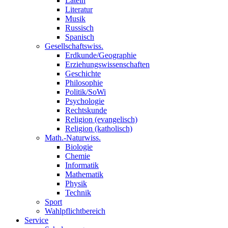
Latein
Literatur
Musik
Russisch
Spanisch
Gesellschaftswiss.
Erdkunde/Geographie
Erziehungswissenschaften
Geschichte
Philosophie
Politik/SoWi
Psychologie
Rechtskunde
Religion (evangelisch)
Religion (katholisch)
Math.-Naturwiss.
Biologie
Chemie
Informatik
Mathematik
Physik
Technik
Sport
Wahlpflichtbereich
Service