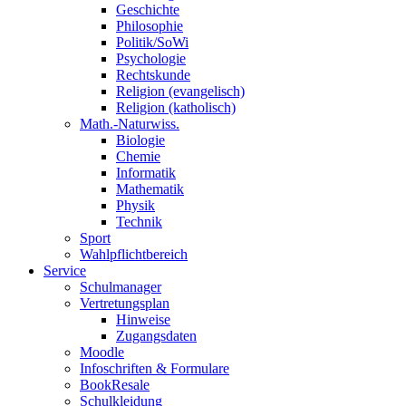
Geschichte
Philosophie
Politik/SoWi
Psychologie
Rechtskunde
Religion (evangelisch)
Religion (katholisch)
Math.-Naturwiss.
Biologie
Chemie
Informatik
Mathematik
Physik
Technik
Sport
Wahlpflichtbereich
Service
Schulmanager
Vertretungsplan
Hinweise
Zugangsdaten
Moodle
Infoschriften & Formulare
BookResale
Schulkleidung