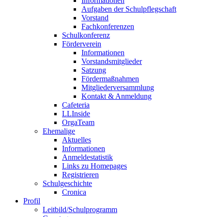
Informationen
Aufgaben der Schulpflegschaft
Vorstand
Fachkonferenzen
Schulkonferenz
Förderverein
Informationen
Vorstandsmitglieder
Satzung
Fördermaßnahmen
Mitgliederversammlung
Kontakt & Anmeldung
Cafeteria
LLInside
OrgaTeam
Ehemalige
Aktuelles
Informationen
Anmeldestatistik
Links zu Homepages
Registrieren
Schulgeschichte
Cronica
Profil
Leitbild/Schulprogramm