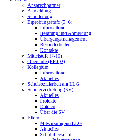
Ansprechpartner
Anmeldung
Schulleitung
Erprobungsstufe (5+6)
Informationen
Beratung und Anmeldung
Übergangsmanagement
Besonderheiten
Kontakte
Mittelstufe (7-10)
Oberstufe (EF-Q2)
Kollegium
Informationen
Aktuelles
Schulsozialarbeit am LLG
Schülervertretung (SV)
Aktuelles
Projekte
Dateien
Über die SV
Eltern
Mitwirkung am LLG
Aktuelles
Schulpflegschaft