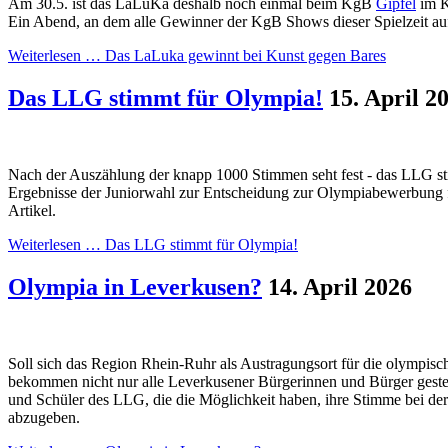
Am 30.5. ist das LaLuKa deshalb noch einmal beim KgB
Gipfel
im K
Ein Abend, an dem alle Gewinner der KgB Shows dieser Spielzeit auf
Weiterlesen …
Das LaLuka gewinnt bei Kunst gegen Bares
Das LLG stimmt für Olympia!
15. April 2
Nach der Auszählung der knapp 1000 Stimmen seht fest - das LLG s
Ergebnisse der Juniorwahl zur Entscheidung zur Olympiabewerbung f
Artikel.
Weiterlesen …
Das LLG stimmt für Olympia!
Olympia in Leverkusen?
14. April 2026
Soll sich das Region Rhein-Ruhr als Austragungsort für die olympis
bekommen nicht nur alle Leverkusener Bürgerinnen und Bürger gestel
und Schüler des LLG, die die Möglichkeit haben, ihre Stimme bei 
abzugeben.