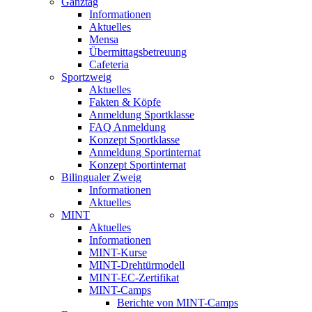
Ganztag
Informationen
Aktuelles
Mensa
Übermittagsbetreuung
Cafeteria
Sportzweig
Aktuelles
Fakten & Köpfe
Anmeldung Sportklasse
FAQ Anmeldung
Konzept Sportklasse
Anmeldung Sportinternat
Konzept Sportinternat
Bilingualer Zweig
Informationen
Aktuelles
MINT
Aktuelles
Informationen
MINT-Kurse
MINT-Drehtürmodell
MINT-EC-Zertifikat
MINT-Camps
Berichte von MINT-Camps